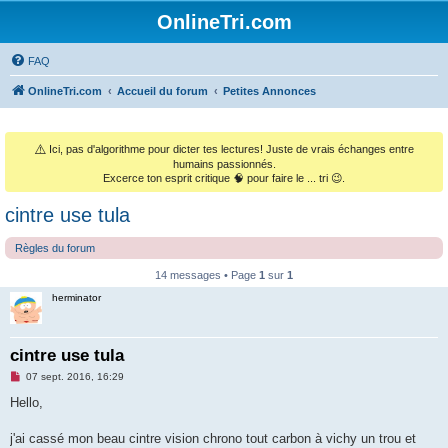
OnlineTri.com
FAQ
OnlineTri.com
Accueil du forum
Petites Annonces
⚠️
Ici, pas d'algorithme pour dicter tes lectures! Juste de vrais échanges entre
humains passionnés.
Excerce ton esprit critique 🧠 pour faire le ... tri 😉.
cintre use tula
Règles du forum
14 messages • Page
1
sur
1
herminator
cintre use tula
M
07 sept. 2016, 16:29
e
s
Hello,
s
a
g
j'ai cassé mon beau cintre vision chrono tout carbon à vichy un trou et
e