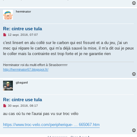
n
l
u
herminator
Re: cintre use tula
M
12 sept. 2016, 07:07
e
s
c'est linsert en alu collé sur le carbon qui est fissuré et a du jeu, j'ai un
s
mec qui répare le carbon, qui m'a déjà sauvé la mise, il m'a dit oui je peux
a
g
le coller mais la contrainte est trop forte et je ne garantie rien
e
n
o
Herminator roi du multi effort à Strasborrrrrr
n
http://herminator67.blogspot.fr/
l
u
gbagard
Re: cintre use tula
M
30 sept. 2016, 08:17
e
s
au cas où tu ne l'aurai pas vu sur troc vélo
s
a
g
https://www.troc-velo.com/peripherique- ... 665067.htm
e
n
o