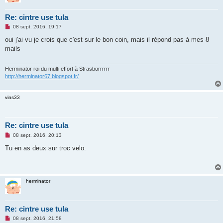
u
Re: cintre use tula
M
08 sept. 2016, 19:17
e
s
oui j'ai vu je crois que c'est sur le bon coin, mais il répond pas à mes 8
s
mails
a
g
e
n
Herminator roi du multi effort à Strasborrrrrr
o
http://herminator67.blogspot.fr/
n
l
u
vins33
Re: cintre use tula
M
08 sept. 2016, 20:13
e
s
Tu en as deux sur troc velo.
s
a
g
e
n
herminator
o
n
l
u
Re: cintre use tula
M
08 sept. 2016, 21:58