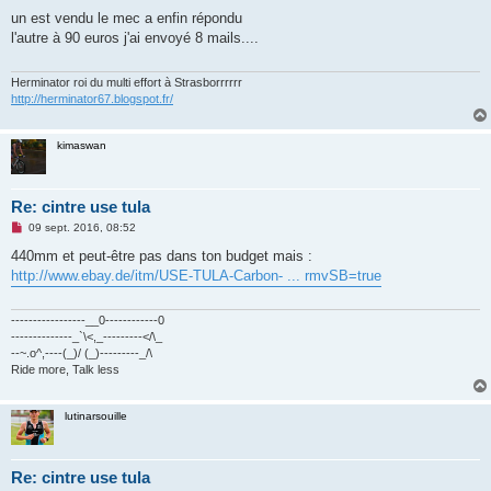
e
s
un est vendu le mec a enfin répondu
s
l'autre à 90 euros j'ai envoyé 8 mails....
a
g
e
n
Herminator roi du multi effort à Strasborrrrrr
o
http://herminator67.blogspot.fr/
n
l
u
kimaswan
Re: cintre use tula
M
09 sept. 2016, 08:52
e
s
440mm et peut-être pas dans ton budget mais :
s
http://www.ebay.de/itm/USE-TULA-Carbon- ... rmvSB=true
a
g
e
n
-----------------__0------------0
o
--------------_`\<,_---------</\_
n
--~.o^,----(_)/ (_)---------_/\
l
Ride more, Talk less
u
lutinarsouille
Re: cintre use tula