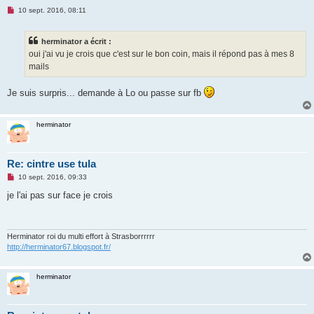
M
10 sept. 2016, 08:11
e
s
s
herminator a écrit :
a
g
oui j'ai vu je crois que c'est sur le bon coin, mais il répond pas à mes 8
e
mails
n
o
n
Je suis surpris... demande à Lo ou passe sur fb
l
u
herminator
Re: cintre use tula
M
10 sept. 2016, 09:33
e
s
je l'ai pas sur face je crois
s
a
g
e
n
Herminator roi du multi effort à Strasborrrrrr
o
http://herminator67.blogspot.fr/
n
l
u
herminator