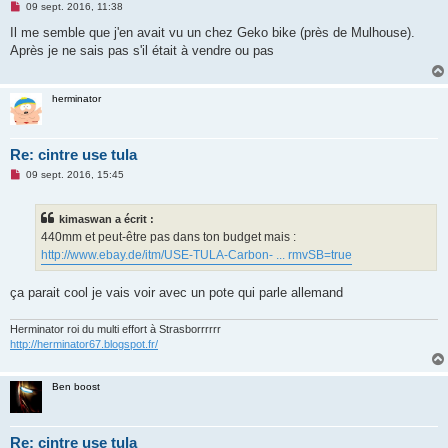
M
09 sept. 2016, 11:38
e
s
Il me semble que j'en avait vu un chez Geko bike (près de Mulhouse).
s
Après je ne sais pas s'il était à vendre ou pas
a
g
e
n
herminator
o
n
l
u
Re: cintre use tula
M
09 sept. 2016, 15:45
e
s
s
kimaswan a écrit :
a
g
440mm et peut-être pas dans ton budget mais :
e
http://www.ebay.de/itm/USE-TULA-Carbon- ... rmvSB=true
n
o
n
ça parait cool je vais voir avec un pote qui parle allemand
l
u
Herminator roi du multi effort à Strasborrrrrr
http://herminator67.blogspot.fr/
Ben boost
Re: cintre use tula