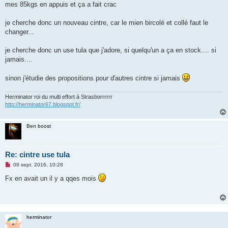
mes 85kgs en appuis et ça a fait crac
n
o
n
je cherche donc un nouveau cintre, car le mien bircolé et collé faut le
l
u
changer...
je cherche donc un use tula que j'adore, si quelqu'un a ça en stock.... si
jamais....
sinon j'étudie des propositions pour d'autres cintre si jamais
Herminator roi du multi effort à Strasborrrrrr
http://herminator67.blogspot.fr/
Ben boost
Re: cintre use tula
M
08 sept. 2016, 10:28
e
s
Fx en avait un il y a qqes mois
s
a
g
e
n
o
herminator
n
l