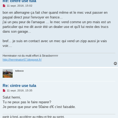
Re: cintre use tula
M
11 sept. 2016, 15:02
e
s
bon en allemagne ça fait cher quand même et le mec veut passer en
s
paypal direct pour l'envoyer en france...
a
g
j'ai un peu peur de l'arnaque ... le mec vend comme un pro mais est un
e
particulier qui me dit avoir été un dealer use et qu'il lui reste des trucs
n
o
dans son garage...
n
l
u
bref... je suis en contact avec un mec qui vend un zipp aussi je vais
voir....
Herminator roi du multi effort à Strasborrrrrr
http://herminator67.blogspot.fr/
toboco
Re: cintre use tula
M
11 sept. 2016, 15:35
e
s
Salut hermi,
s
Tu ne peux pas le faire reparer?
a
g
Je pense que pour une 50aine d'€ c'est faisable.
e
n
o
partir à fond, accélérer au milieu et finir au sprint.