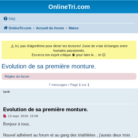
OnlineTri.com
FAQ
OnlineTri.com
Accueil du forum
Matos
⚠️
Ici, pas d'algorithme pour dicter tes lectures! Juste de vrais échanges entre
humains passionnés.
Excerce ton esprit critique 🧠 pour faire le ... tri 😉.
Evolution de sa première monture.
Règles du forum
7 messages • Page
1
sur
1
Ianik
Evolution de sa première monture.
M
13 sept. 2016, 15:06
e
s
Bonjour à tous,
s
a
g
Nouvel adhérent au forum et au gang des triathlètes , j'aurais deux trois
e