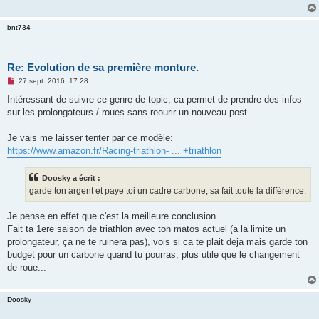
bnt734
Re: Evolution de sa première monture.
M
27 sept. 2016, 17:28
e
s
Intéressant de suivre ce genre de topic, ca permet de prendre des infos
s
sur les prolongateurs / roues sans reourir un nouveau post...
a
g
e
Je vais me laisser tenter par ce modèle:
n
o
https://www.amazon.fr/Racing-triathlon- ... +triathlon
n
l
u
Doosky a écrit :
garde ton argent et paye toi un cadre carbone, sa fait toute la différence.
Je pense en effet que c'est la meilleure conclusion.
Fait ta 1ere saison de triathlon avec ton matos actuel (a la limite un
prolongateur, ça ne te ruinera pas), vois si ca te plait deja mais garde ton
budget pour un carbone quand tu pourras, plus utile que le changement
de roue...
Doosky