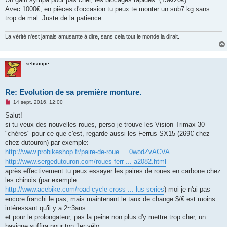
n
Avec 1000€, en pièces d'occasion tu peux te monter un sub7 kg sans
l
u
trop de mal. Juste de la patience.
La vérité n'est jamais amusante à dire, sans cela tout le monde la dirait.
sebsoupe
Re: Evolution de sa première monture.
M
14 sept. 2016, 12:00
e
s
Salut!
s
si tu veux des nouvelles roues, perso je trouve les Vision Trimax 30
a
g
"chères" pour ce que c'est, regarde aussi les Ferrus SX15 (269€ chez
e
chez dutouron) par exemple:
n
o
http://www.probikeshop.fr/paire-de-roue ... 0wodZvACVA
n
http://www.sergedutouron.com/roues-ferr ... a2082.html
l
u
après effectivement tu peux essayer les paires de roues en carbone chez
les chinois (par exemple
http://www.acebike.com/road-cycle-cross ... lus-series
) moi je n'ai pas
encore franchi le pas, mais maintenant le taux de change $/€ est moins
intéressant qu'il y a 2~3ans...
et pour le prolongateur, pas la peine non plus d'y mettre trop cher, un
basique suffira pour ton 1er vélo :