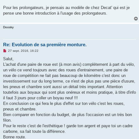
Pour les prolongateurs, je pensais au modèle de chez Decat' qui est je
pense une bonne introduction à l'usage des prolongateurs.
Doosky
Re: Evolution de sa première monture.
M
27 sept. 2016, 16:22
e
s
Salut,
s
L'achat d'une paire de roue est (à mon avis) complétement à part du vélo,
a
g
un vélo ce vend toujours avec des roues d'entrainement, une paire de
e
roue de compétition ne fait pas beaucoup de kilomètre c'est donc un
n
o
investissement sur du long terme, ce n'est de plus pas une pièce d'usure,
n
les pneus et chambre sont aussi un détail très important. Attention
l
u
toutefois aux boyaux qui sont plus onéreux et moins pratique, à titre d'info
il faut 3 jours pour coller un boyau neuf !!!
En conclusion ce qui fera le plus d'effet sur ton vélo c'est les roues,
pneus et chambre.
Bien comparer en fonction du budget, de plus l'occasion est un très bon
filon.
Pour le reste c'est de l'esthétique ! garde ton argent et paye toi un cadre
carbone, sa fait toute la différence.
Bonne route.