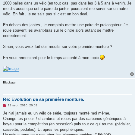
1000 balles dans un vélo (en tout cas, pas dans les 3 à 5 ans à venir). Je
me dis aussi que cette paire de jantes pourraient me servir sur un autre
vélo. En fait , je ne sais pas si c'est un bon deal.
En dehors des jantes , je comptais mettre une paire de prolongateur. Je
roule souvent les avant-bras sur le cintre alors autant se mettre
correctement.
Sinon, vous avez fait des modifs sur votre première monture ?
En vous remerciant pour le temps accordé à mon topic
Blackstar
Re: Evolution de sa première monture.
M
13 sept. 2016, 20:03
e
s
Je n'ai jamais eu un vélo de série, toujours monté moi même.
s
Change tes pneus / chambres et roues par des carbones génériques à
a
g
boyau pour la compétition (en occasion) puis tout ce qui tourne. (pédalier,
e
cassette, pédales). Et après les périphériques.
n
o
Un gain sympa pour pas cher, les blocages rapides. (15€/20€).