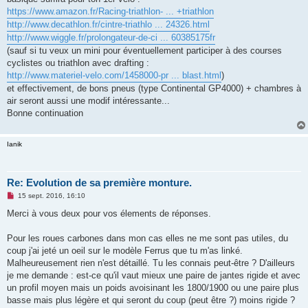
https://www.amazon.fr/Racing-triathlon- ... +triathlon
http://www.decathlon.fr/cintre-triathlo ... 24326.html
http://www.wiggle.fr/prolongateur-de-ci ... 60385175fr
(sauf si tu veux un mini pour éventuellement participer à des courses
cyclistes ou triathlon avec drafting :
http://www.materiel-velo.com/1458000-pr ... blast.html
)
et effectivement, de bons pneus (type Continental GP4000) + chambres à
air seront aussi une modif intéressante...
Bonne continuation
Ianik
Re: Evolution de sa première monture.
M
15 sept. 2016, 16:10
e
s
Merci à vous deux pour vos élements de réponses.
s
a
g
Pour les roues carbones dans mon cas elles ne me sont pas utiles, du
e
coup j'ai jeté un oeil sur le modèle Ferrus que tu m'as linké.
n
o
Malheureusement rien n'est détaillé. Tu les connais peut-être ? D'ailleurs
n
je me demande : est-ce qu'il vaut mieux une paire de jantes rigide et avec
l
u
un profil moyen mais un poids avoisinant les 1800/1900 ou une paire plus
basse mais plus légère et qui seront du coup (peut être ?) moins rigide ?