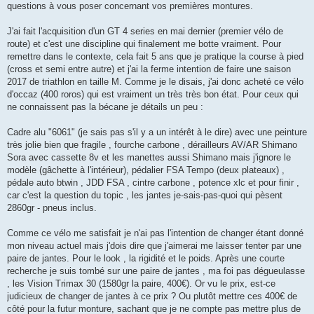
questions à vous poser concernant vos premières montures.
n
o
n
J'ai fait l'acquisition d'un GT 4 series en mai dernier (premier vélo de
l
u
route) et c'est une discipline qui finalement me botte vraiment. Pour
remettre dans le contexte, cela fait 5 ans que je pratique la course à pied
(cross et semi entre autre) et j'ai la ferme intention de faire une saison
2017 de triathlon en taille M. Comme je le disais, j'ai donc acheté ce vélo
d'occaz (400 roros) qui est vraiment un très très bon état. Pour ceux qui
ne connaissent pas la bécane je détails un peu :
Cadre alu "6061" (je sais pas s'il y a un intérêt à le dire) avec une peinture
très jolie bien que fragile , fourche carbone , dérailleurs AV/AR Shimano
Sora avec cassette 8v et les manettes aussi Shimano mais j'ignore le
modèle (gâchette à l'intérieur), pédalier FSA Tempo (deux plateaux) ,
pédale auto btwin , JDD FSA , cintre carbone , potence xlc et pour finir ,
car c'est la question du topic , les jantes je-sais-pas-quoi qui pèsent
2860gr - pneus inclus.
Comme ce vélo me satisfait je n'ai pas l'intention de changer étant donné
mon niveau actuel mais j'dois dire que j'aimerai me laisser tenter par une
paire de jantes. Pour le look , la rigidité et le poids. Après une courte
recherche je suis tombé sur une paire de jantes , ma foi pas dégueulasse
, les Vision Trimax 30 (1580gr la paire, 400€). Or vu le prix, est-ce
judicieux de changer de jantes à ce prix ? Ou plutôt mettre ces 400€ de
côté pour la futur monture, sachant que je ne compte pas mettre plus de