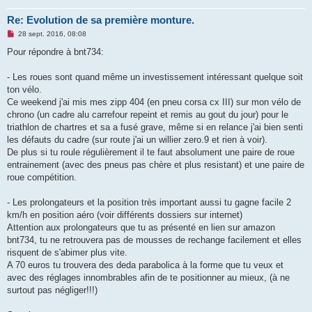
Re: Evolution de sa première monture.
M
28 sept. 2016, 08:08
e
s
Pour répondre à bnt734:
s
a
g
- Les roues sont quand même un investissement intéressant quelque soit
e
ton vélo.
n
o
Ce weekend j'ai mis mes zipp 404 (en pneu corsa cx III) sur mon vélo de
n
chrono (un cadre alu carrefour repeint et remis au gout du jour) pour le
l
u
triathlon de chartres et sa a fusé grave, même si en relance j'ai bien senti
les défauts du cadre (sur route j'ai un willier zero.9 et rien à voir).
De plus si tu roule régulièrement il te faut absolument une paire de roue
entrainement (avec des pneus pas chère et plus resistant) et une paire de
roue compétition.
- Les prolongateurs et la position très important aussi tu gagne facile 2
km/h en position aéro (voir différents dossiers sur internet)
Attention aux prolongateurs que tu as présenté en lien sur amazon
bnt734, tu ne retrouvera pas de mousses de rechange facilement et elles
risquent de s'abimer plus vite.
A 70 euros tu trouvera des deda parabolica à la forme que tu veux et
avec des réglages innombrables afin de te positionner au mieux, (à ne
surtout pas négliger!!!)