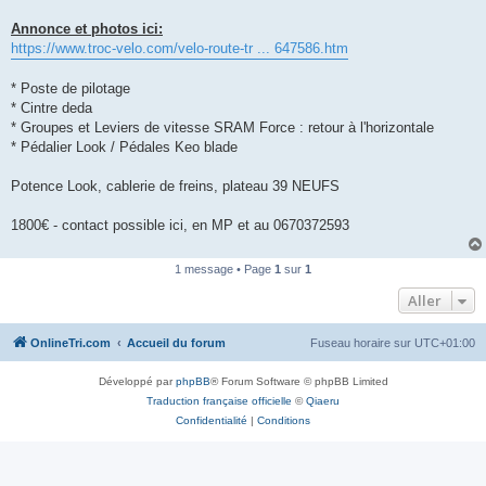
n
o
Annonce et photos ici:
n
https://www.troc-velo.com/velo-route-tr ... 647586.htm
l
u
* Poste de pilotage
* Cintre deda
* Groupes et Leviers de vitesse SRAM Force : retour à l'horizontale
* Pédalier Look / Pédales Keo blade
Potence Look, cablerie de freins, plateau 39 NEUFS
1800€ - contact possible ici, en MP et au 0670372593
1 message • Page
1
sur
1
Aller
OnlineTri.com
Accueil du forum
Fuseau horaire sur
UTC+01:00
Développé par
phpBB
® Forum Software © phpBB Limited
Traduction française officielle
©
Qiaeru
Confidentialité
|
Conditions