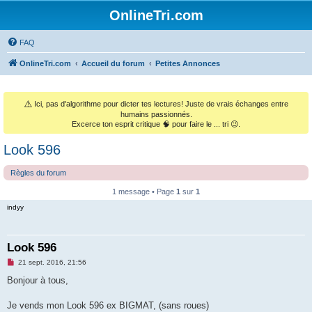
OnlineTri.com
FAQ
OnlineTri.com
Accueil du forum
Petites Annonces
⚠️
Ici, pas d'algorithme pour dicter tes lectures! Juste de vrais échanges entre
humains passionnés.
Excerce ton esprit critique 🧠 pour faire le ... tri 😉.
Look 596
Règles du forum
1 message • Page
1
sur
1
indyy
Look 596
M
21 sept. 2016, 21:56
e
s
Bonjour à tous,
s
a
g
Je vends mon Look 596 ex BIGMAT, (sans roues)
e