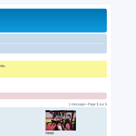
nés.
1 message • Page
1
sur
1
FBMS