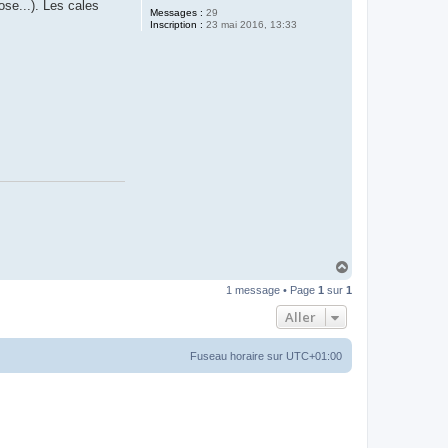
se...). Les cales
Messages :
29
Inscription :
23 mai 2016, 13:33
H
a
1 message • Page
1
sur
1
u
t
Aller
Fuseau horaire sur
UTC+01:00