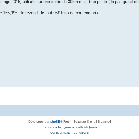
age 2015, utilisée sur une sortie de 30km mais trop petite (de pas grand cho
 165,99€. Je revends le tout 95€ frais de port compris.
Développé par
phpBB
® Forum Software © phpBB Limited
Traduction française officielle
©
Qiaeru
Confidentialité
|
Conditions