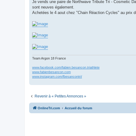
g
Je vends une paire de Northwave Tribute Tri - Cosmetic Dam
e
sont neuves également.
n
o
Achetées le 4 aout chez "Chain Réaction Cycles" au prix de
n
l
u
Team Argon 18 France
www.facebook.com/fabien.besancon.triathlete
www.fabienbesancon.com
www.instagram.com/fbesancontri/
Revenir à « Petites Annonces »
OnlineTri.com
Accueil du forum