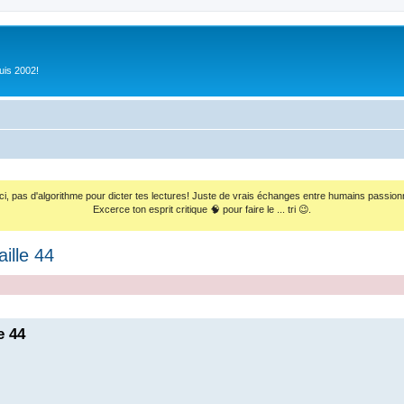
uis 2002!
ci, pas d'algorithme pour dicter tes lectures! Juste de vrais échanges entre humains passion
Excerce ton esprit critique 🧠 pour faire le ... tri 😉.
ille 44
e 44