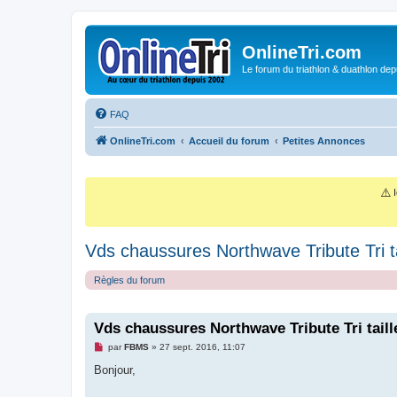
OnlineTri.com
Le forum du triathlon & duathlon dep
FAQ
OnlineTri.com
Accueil du forum
Petites Annonces
⚠️
I
Vds chaussures Northwave Tribute Tri ta
Règles du forum
Vds chaussures Northwave Tribute Tri taill
M
par
FBMS
»
27 sept. 2016, 11:07
e
s
Bonjour,
s
a