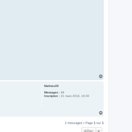
H
a
u
Mathieu09
t
Messages :
48
Inscription :
21 mars 2016, 18:30
H
a
u
2 messages • Page
1
sur
1
t
Aller