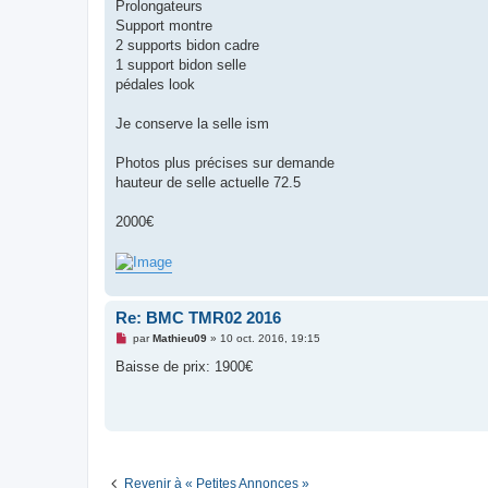
g
Prolongateurs
e
Support montre
n
o
2 supports bidon cadre
n
1 support bidon selle
l
u
pédales look
Je conserve la selle ism
Photos plus précises sur demande
hauteur de selle actuelle 72.5
2000€
Re: BMC TMR02 2016
M
par
Mathieu09
»
10 oct. 2016, 19:15
e
s
Baisse de prix: 1900€
s
a
g
e
n
o
n
l
u
Revenir à « Petites Annonces »