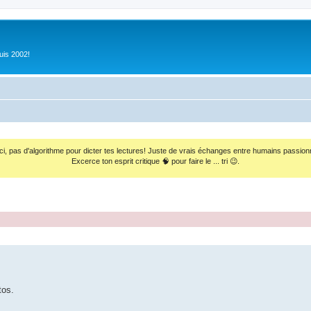
uis 2002!
ci, pas d'algorithme pour dicter tes lectures! Juste de vrais échanges entre humains passion
Excerce ton esprit critique 🧠 pour faire le ... tri 😉.
tos.