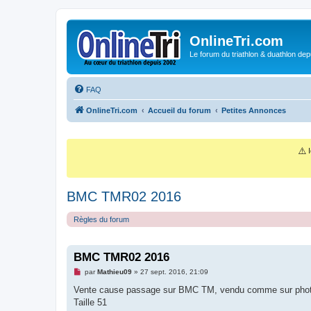
OnlineTri.com
Le forum du triathlon & duathlon dep
FAQ
OnlineTri.com
Accueil du forum
Petites Annonces
⚠️
I
BMC TMR02 2016
Règles du forum
BMC TMR02 2016
M
par
Mathieu09
»
27 sept. 2016, 21:09
e
s
Vente cause passage sur BMC TM, vendu comme sur pho
s
Taille 51
a