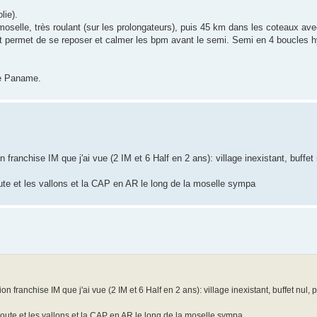
lie).
selle, très roulant (sur les prolongateurs), puis 45 km dans les coteaux ave
t et permet de se reposer et calmer les bpm avant le semi. Semi en 4 boucles h
de Paname.
n franchise IM que j'ai vue (2 IM et 6 Half en 2 ans): village inexistant, buffet
 route et les vallons et la CAP en AR le long de la moselle sympa
on franchise IM que j'ai vue (2 IM et 6 Half en 2 ans): village inexistant, buffet nul,
e route et les vallons et la CAP en AR le long de la moselle sympa