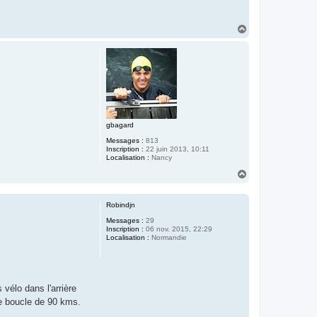
H
a
u
t
gbagard
Messages :
813
Inscription :
22 juin 2013, 10:11
Localisation :
Nancy
H
a
u
t
Robindjn
Messages :
29
Inscription :
06 nov. 2015, 22:29
Localisation :
Normandie
 vélo dans l'arrière
ne boucle de 90 kms.