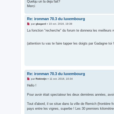
g
Quelqu un la deja fait?
e
Merci
n
o
n
l
Re: ironman 70.3 du luxembourg
u
M
par
gbagard
»
10 oct. 2016, 19:38
e
s
La fonction "recherche" du forum te donnera les meilleurs 
s
a
g
e
(attention tu vas te faire tapper les doigts par Gadagne toi 
n
o
n
l
u
Re: ironman 70.3 du luxembourg
M
par
Robindjn
»
11 oct. 2016, 10:34
e
s
Hello !
s
a
g
Pour avoir était spectateur les deux dernières années, avoir 
e
n
o
Tout d'abord, il se situe dans la ville de Remich (frontière 
n
pays entre les vignes, superbe ! Les 30 premiers kilomètre
l
u