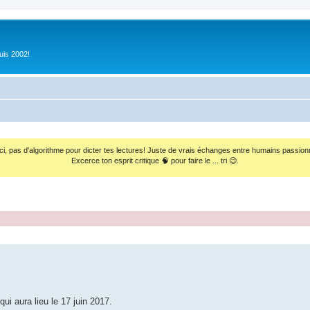
uis 2002!
ci, pas d'algorithme pour dicter tes lectures! Juste de vrais échanges entre humains passion
Excerce ton esprit critique 🧠 pour faire le ... tri 😉.
ui aura lieu le 17 juin 2017.