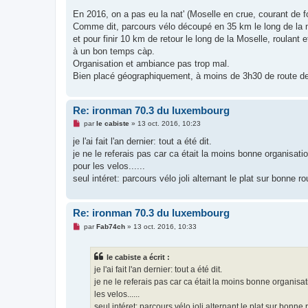
e
s
En 2016, on a pas eu la nat' (Moselle en crue, courant de fo
s
Comme dit, parcours vélo découpé en 35 km le long de la mo
a
g
et pour finir 10 km de retour le long de la Moselle, roulan
e
à un bon temps càp.
n
o
Organisation et ambiance pas trop mal.
n
Bien placé géographiquement, à moins de 3h30 de route 
l
u
Re: ironman 70.3 du luxembourg
M
par
le cabiste
»
13 oct. 2016, 10:23
e
s
je l'ai fait l'an dernier: tout a été dit.
s
je ne le referais pas car ca était la moins bonne organisatio
a
g
pour les velos......
e
seul intéret: parcours vélo joli alternant le plat sur bonne
n
o
n
l
Re: ironman 70.3 du luxembourg
u
M
par
Fab74ch
»
13 oct. 2016, 10:33
e
s
s
le cabiste a écrit :
a
g
je l'ai fait l'an dernier: tout a été dit.
e
je ne le referais pas car ca était la moins bonne organisati
n
o
les velos......
n
seul intéret: parcours vélo joli alternant le plat sur bonn