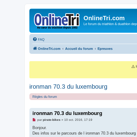
OnlineTri.com
Le forum du triathlon & duathlon dep
FAQ
OnlineTri.com
Accueil du forum
Epreuves
⚠️
I
ironman 70.3 du luxembourg
Règles du forum
ironman 70.3 du luxembourg
M
par
pirate-bikes
»
10 oct. 2016, 17:19
e
s
Bonjour.
s
Des infos sur le parcours de l ironman 70.3 du luxembourg q
a