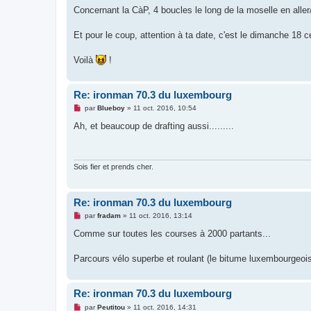
Concernant la CàP, 4 boucles le long de la moselle en aller
Et pour le coup, attention à ta date, c'est le dimanche 18 c
Voilà
!
Re: ironman 70.3 du luxembourg
M
par
Blueboy
»
11 oct. 2016, 10:54
e
s
Ah, et beaucoup de drafting aussi.........
s
a
g
e
n
Sois fier et prends cher.
o
n
l
u
Re: ironman 70.3 du luxembourg
M
par
fradam
»
11 oct. 2016, 13:14
e
s
Comme sur toutes les courses à 2000 partants...
s
a
g
Parcours vélo superbe et roulant (le bitume luxembourgeois e
e
n
o
n
Re: ironman 70.3 du luxembourg
l
M
u
par
Peutitou
»
11 oct. 2016, 14:31