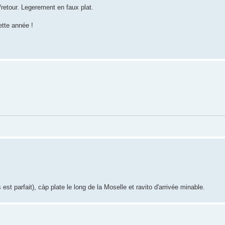
/retour. Legerement en faux plat.
ette année !
st parfait), càp plate le long de la Moselle et ravito d'arrivée minable.