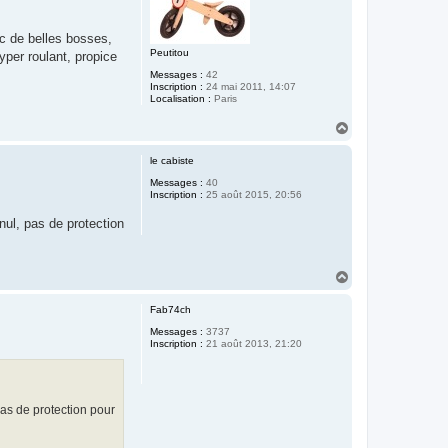
c de belles bosses,
Peutitou
yper roulant, propice
Messages :
42
Inscription :
24 mai 2011, 14:07
Localisation :
Paris
H
a
u
le cabiste
t
Messages :
40
Inscription :
25 août 2015, 20:56
 nul, pas de protection
H
a
u
Fab74ch
t
Messages :
3737
Inscription :
21 août 2013, 21:20
 pas de protection pour