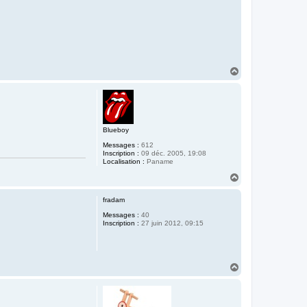
H
a
u
t
Blueboy
Messages :
612
Inscription :
09 déc. 2005, 19:08
Localisation :
Paname
H
a
u
fradam
t
Messages :
40
Inscription :
27 juin 2012, 09:15
H
a
u
t