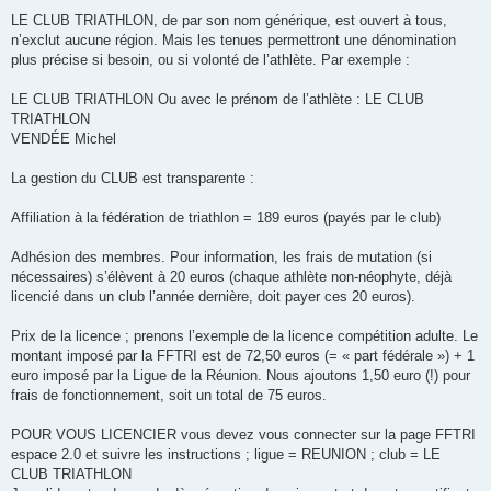
e
s
LE CLUB TRIATHLON, de par son nom générique, est ouvert à tous,
s
n’exclut aucune région. Mais les tenues permettront une dénomination
a
g
plus précise si besoin, ou si volonté de l’athlète. Par exemple :
e
n
o
LE CLUB TRIATHLON Ou avec le prénom de l’athlète : LE CLUB
n
TRIATHLON
l
u
VENDÉE Michel
La gestion du CLUB est transparente :
Affiliation à la fédération de triathlon = 189 euros (payés par le club)
Adhésion des membres. Pour information, les frais de mutation (si
nécessaires) s’élèvent à 20 euros (chaque athlète non-néophyte, déjà
licencié dans un club l’année dernière, doit payer ces 20 euros).
Prix de la licence ; prenons l’exemple de la licence compétition adulte. Le
montant imposé par la FFTRI est de 72,50 euros (= « part fédérale ») + 1
euro imposé par la Ligue de la Réunion. Nous ajoutons 1,50 euro (!) pour
frais de fonctionnement, soit un total de 75 euros.
POUR VOUS LICENCIER vous devez vous connecter sur la page FFTRI
espace 2.0 et suivre les instructions ; ligue = REUNION ; club = LE
CLUB TRIATHLON