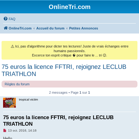
OnlineTri.com
FAQ
OnlineTri.com
Accueil du forum
Petites Annonces
⚠️
Ici, pas d'algorithme pour dicter tes lectures! Juste de vrais échanges entre
humains passionnés.
Excerce ton esprit critique 🧠 pour faire le ... tri 😉.
75 euros la licence FFTRI, rejoignez LECLUB
TRIATHLON
Règles du forum
2 messages • Page
1
sur
1
tropical victim
75 euros la licence FFTRI, rejoignez LECLUB
TRIATHLON
M
13 oct. 2016, 14:16
e
s
Hello