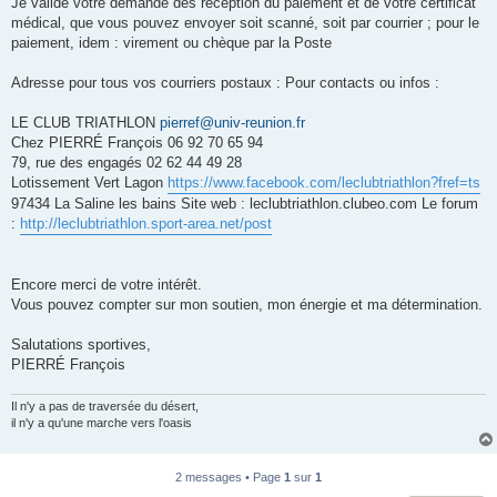
Je valide votre demande dès réception du paiement et de votre certificat
médical, que vous pouvez envoyer soit scanné, soit par courrier ; pour le
paiement, idem : virement ou chèque par la Poste
Adresse pour tous vos courriers postaux : Pour contacts ou infos :
LE CLUB TRIATHLON
pierref@univ-reunion.fr
Chez PIERRÉ François 06 92 70 65 94
79, rue des engagés 02 62 44 49 28
Lotissement Vert Lagon
https://www.facebook.com/leclubtriathlon?fref=ts
97434 La Saline les bains Site web : leclubtriathlon.clubeo.com Le forum
:
http://leclubtriathlon.sport-area.net/post
Encore merci de votre intérêt.
Vous pouvez compter sur mon soutien, mon énergie et ma détermination.
Salutations sportives,
PIERRÉ François
Il n'y a pas de traversée du désert,
il n'y a qu'une marche vers l'oasis
2 messages • Page
1
sur
1