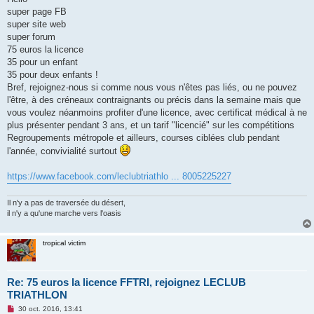
s
super page FB
a
g
super site web
e
super forum
n
o
75 euros la licence
n
35 pour un enfant
l
u
35 pour deux enfants !
Bref, rejoignez-nous si comme nous vous n'êtes pas liés, ou ne pouvez
l'être, à des créneaux contraignants ou précis dans la semaine mais que
vous voulez néanmoins profiter d'une licence, avec certificat médical à ne
plus présenter pendant 3 ans, et un tarif "licencié" sur les compétitions
Regroupements métropole et ailleurs, courses ciblées club pendant
l'année, convivialité surtout
https://www.facebook.com/leclubtriathlo ... 8005225227
Il n'y a pas de traversée du désert,
il n'y a qu'une marche vers l'oasis
tropical victim
Re: 75 euros la licence FFTRI, rejoignez LECLUB
TRIATHLON
M
30 oct. 2016, 13:41