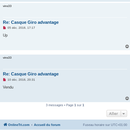
n
vins33
o
n
l
u
Re: Casque Giro advantage
M
05 déc. 2016, 17:17
e
s
Up
s
a
g
e
n
o
vins33
n
l
u
Re: Casque Giro advantage
M
10 déc. 2016, 20:31
e
s
Vendu
s
a
g
e
n
3 messages • Page
1
sur
1
o
n
Aller
l
u
OnlineTri.com
Accueil du forum
Fuseau horaire sur
UTC+01:00