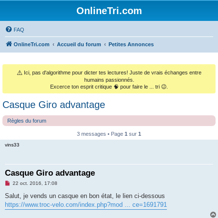
OnlineTri.com
FAQ
OnlineTri.com
Accueil du forum
Petites Annonces
⚠️
Ici, pas d'algorithme pour dicter tes lectures! Juste de vrais échanges entre
humains passionnés.
Excerce ton esprit critique 🧠 pour faire le ... tri 😉.
Casque Giro advantage
Règles du forum
3 messages • Page
1
sur
1
vins33
Casque Giro advantage
M
22 oct. 2016, 17:08
e
s
Salut, je vends un casque en bon état, le lien ci-dessous
s
https://www.troc-velo.com/index.php?mod ... ce=1691791
a
g
e