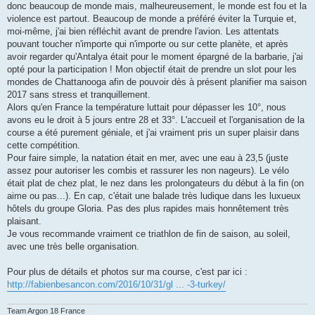
donc beaucoup de monde mais, malheureusement, le monde est fou et la
n
o
violence est partout. Beaucoup de monde a préféré éviter la Turquie et,
n
moi-même, j'ai bien réfléchit avant de prendre l'avion. Les attentats
l
u
pouvant toucher n'importe qui n'importe ou sur cette planète, et après
avoir regarder qu'Antalya était pour le moment épargné de la barbarie, j'ai
opté pour la participation ! Mon objectif était de prendre un slot pour les
mondes de Chattanooga afin de pouvoir dès à présent planifier ma saison
2017 sans stress et tranquillement.
Alors qu'en France la température luttait pour dépasser les 10°, nous
avons eu le droit à 5 jours entre 28 et 33°. L'accueil et l'organisation de la
course a été purement géniale, et j'ai vraiment pris un super plaisir dans
cette compétition.
Pour faire simple, la natation était en mer, avec une eau à 23,5 (juste
assez pour autoriser les combis et rassurer les non nageurs). Le vélo
était plat de chez plat, le nez dans les prolongateurs du début à la fin (on
aime ou pas...). En cap, c'était une balade très ludique dans les luxueux
hôtels du groupe Gloria. Pas des plus rapides mais honnêtement très
plaisant.
Je vous recommande vraiment ce triathlon de fin de saison, au soleil,
avec une très belle organisation.
Pour plus de détails et photos sur ma course, c'est par ici :
http://fabienbesancon.com/2016/10/31/gl ... -3-turkey/
Team Argon 18 France