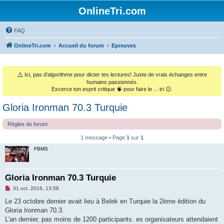
OnlineTri.com
FAQ
OnlineTri.com
Accueil du forum
Epreuves
⚠️
Ici, pas d'algorithme pour dicter tes lectures! Juste de vrais échanges entre
humains passionnés.
Excerce ton esprit critique 🧠 pour faire le ... tri 😉.
Gloria Ironman 70.3 Turquie
Règles du forum
1 message • Page
1
sur
1
FBMS
Gloria Ironman 70.3 Turquie
M
31 oct. 2016, 13:58
e
s
Le 23 octobre dernier avait lieu à Belek en Turquie la 2ème édition du
s
Gloria Ironman 70.3.
a
g
L'an dernier, pas moins de 1200 participants. es organisateurs attendaient
e