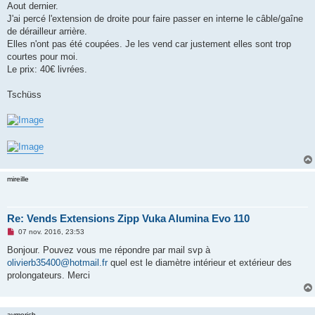
Aout dernier.
n
o
J'ai percé l'extension de droite pour faire passer en interne le câble/gaîne
n
de dérailleur arrière.
l
u
Elles n'ont pas été coupées. Je les vend car justement elles sont trop
courtes pour moi.
Le prix: 40€ livrées.
Tschüss
mireille
Re: Vends Extensions Zipp Vuka Alumina Evo 110
M
07 nov. 2016, 23:53
e
s
Bonjour. Pouvez vous me répondre par mail svp à
s
olivierb35400@hotmail.fr
quel est le diamètre intérieur et extérieur des
a
g
prolongateurs. Merci
e
n
o
n
aymericb