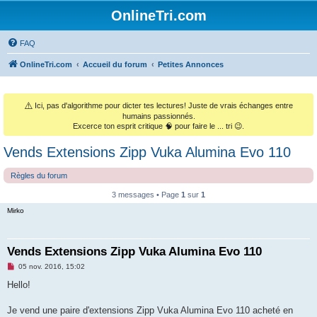
OnlineTri.com
FAQ
OnlineTri.com
Accueil du forum
Petites Annonces
⚠️
Ici, pas d'algorithme pour dicter tes lectures! Juste de vrais échanges entre
humains passionnés.
Excerce ton esprit critique 🧠 pour faire le ... tri 😉.
Vends Extensions Zipp Vuka Alumina Evo 110
Règles du forum
3 messages • Page
1
sur
1
Mirko
Vends Extensions Zipp Vuka Alumina Evo 110
M
05 nov. 2016, 15:02
e
s
Hello!
s
a
g
Je vend une paire d'extensions Zipp Vuka Alumina Evo 110 acheté en
e