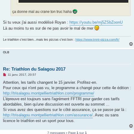
ça donne mal au crane ton truc haha
Si tu veux j'ai aussi modélisé Royan :
https://youtu.be/mj5ZSbZoonU
Là au moins tu es sur de ne pas avoir le mal de mer
Le triathlon c'est bien...mais les pizzas c'est bon :
https://www.tmnt-pizza.com/fr/
OLB
Re: Triathlon du Salagou 2017
M
11 janv. 2017, 20:57
e
s
Attention, les tarifs changent le 15 janvier. Profitez-en.
s
Pour ceux qui n'ont pas vu, le programme a changé pour cette 4e édition :
a
g
http://trisalagou.montpelliertriathlon.com/programme/
e
L'épreuve est toujours sans l'agrément FFTRI pour garder ces tarifs
n
o
abordables, bien qu'une discussion est ouverte au sommet ...
n
Si vous avez des questions sur le côté assurance, ça se passe par là :
l
u
http://trisalagou.montpelliertriathlon.com/assurance/
. Avec ou sans
licence le triathlon est un sport pour tous.
7 messages • Page
1
sur
1