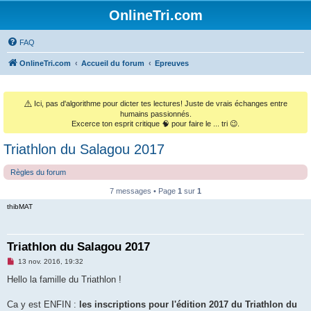
OnlineTri.com
FAQ
OnlineTri.com
Accueil du forum
Epreuves
⚠️
Ici, pas d'algorithme pour dicter tes lectures! Juste de vrais échanges entre
humains passionnés.
Excerce ton esprit critique 🧠 pour faire le ... tri 😉.
Triathlon du Salagou 2017
Règles du forum
7 messages • Page
1
sur
1
thibMAT
Triathlon du Salagou 2017
M
13 nov. 2016, 19:32
e
s
Hello la famille du Triathlon !
s
a
g
Ca y est ENFIN :
les inscriptions pour l'édition 2017 du Triathlon du
e