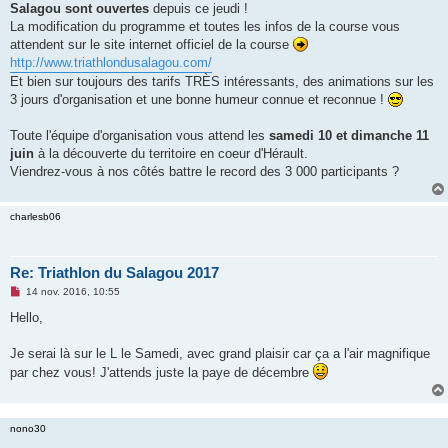
Salagou sont ouvertes
depuis ce jeudi !
n
o
La modification du programme et toutes les infos de la course vous
n
attendent sur le site internet officiel de la course
l
u
http://www.triathlondusalagou.com/
Et bien sur toujours des tarifs TRÈS intéressants, des animations sur les
3 jours d'organisation et une bonne humeur connue et reconnue !
Toute l'équipe d'organisation vous attend les
samedi 10 et dimanche 11
juin
à la découverte du territoire en coeur d'Hérault.
Viendrez-vous à nos côtés battre le record des 3 000 participants ?
charlesb06
Re: Triathlon du Salagou 2017
M
14 nov. 2016, 10:55
e
s
Hello,
s
a
g
Je serai là sur le L le Samedi, avec grand plaisir car ça a l'air magnifique
e
par chez vous! J'attends juste la paye de décembre
n
o
n
l
u
nono30