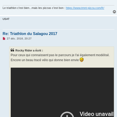
Le triathlon c'est bien...mais les pizzas c'est bon :
https://www.tmnt-pizza.com/fr/
USAT
Re: Triathlon du Salagou 2017
M
27 déc. 2016, 20:27
e
s
s
Rocky Rider a écrit :
a
g
Pour ceux qui connaissent pas le parcours je l'ai également modélisé.
e
Encore un beau tracé vélo qui donne bien envie
n
o
n
l
u