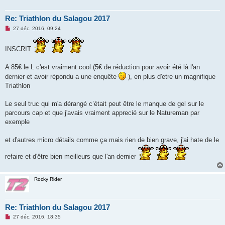
Re: Triathlon du Salagou 2017
M
27 déc. 2016, 09:24
e
s
s
INSCRIT
a
g
e
A 85€ le L c'est vraiment cool (5€ de réduction pour avoir été là l'an
n
dernier et avoir répondu a une enquête
), en plus d'etre un magnifique
o
n
Triathlon
l
u
Le seul truc qui m'a dérangé c’était peut être le manque de gel sur le
parcours cap et que j'avais vraiment apprecié sur le Natureman par
exemple
et d'autres micro détails comme ça mais rien de bien grave, j'ai hate de le
refaire et d'être bien meilleurs que l'an dernier
Rocky Rider
Re: Triathlon du Salagou 2017
M
27 déc. 2016, 18:35
e