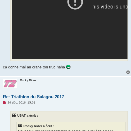
ça donne mal au crane ton truc haha
Rocky Rider
Re: Triathlon du Salagou 2017
M
29 déc. 2016, 15:01
e
s
s
USAT a écrit :
a
g
e
Rocky Rider a écrit :
n
o