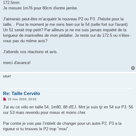
172.5mm.
n
o
Je mesure 1m76 pour 80cm d'entre jambe.
n
l
u
J'aimerais peut-être m’acquérir le nouveau P2 ou P3. J'hésite pour la
taille... Pour le moment je me sens bien sur le 54 (selle fort sur l'avant)
Un 51 serait trop petit? Par ailleurs je ne me suis jamais inquiété de la
longueur de manivelles de mon pédalier. Je reste sur du 172.5 ou n’êtes-
vous pas du même avis?
J'attends vos réactions et avis.
merci d'avance!
USAT
Re: Taille Cervélo
M
22 nov. 2016, 23:02
e
s
J'ai eu ce vélo en taille 54, 1m80, 88 d'EJ. Mnt je suis tjr en 54 sur P3. 56
s
sur S3 mais revendu pour mieux et moins cher.
a
g
e
Par contre je vois pas l’intérêt de changer pour un autre P2. P3 a la
n
o
rigueur si tu trouves le P2 trop "mou".
n
l