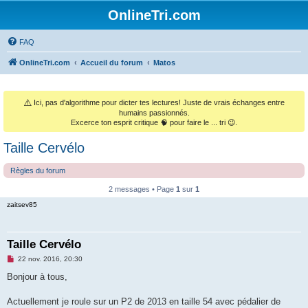
OnlineTri.com
FAQ
OnlineTri.com
Accueil du forum
Matos
⚠️
Ici, pas d'algorithme pour dicter tes lectures! Juste de vrais échanges entre
humains passionnés.
Excerce ton esprit critique 🧠 pour faire le ... tri 😉.
Taille Cervélo
Règles du forum
2 messages • Page
1
sur
1
zaitsev85
Taille Cervélo
M
22 nov. 2016, 20:30
e
s
Bonjour à tous,
s
a
g
Actuellement je roule sur un P2 de 2013 en taille 54 avec pédalier de
e