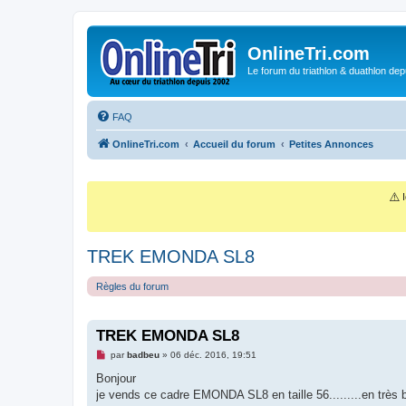
OnlineTri.com
Le forum du triathlon & duathlon dep
FAQ
OnlineTri.com
Accueil du forum
Petites Annonces
⚠️
I
TREK EMONDA SL8
Règles du forum
TREK EMONDA SL8
M
par
badbeu
»
06 déc. 2016, 19:51
e
s
Bonjour
s
je vends ce cadre EMONDA SL8 en taille 56.........en très 
a