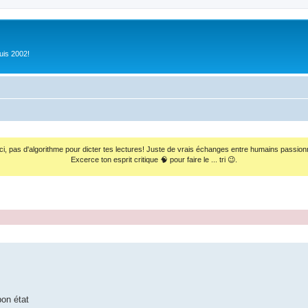
uis 2002!
ci, pas d'algorithme pour dicter tes lectures! Juste de vrais échanges entre humains passion
Excerce ton esprit critique 🧠 pour faire le ... tri 😉.
bon état