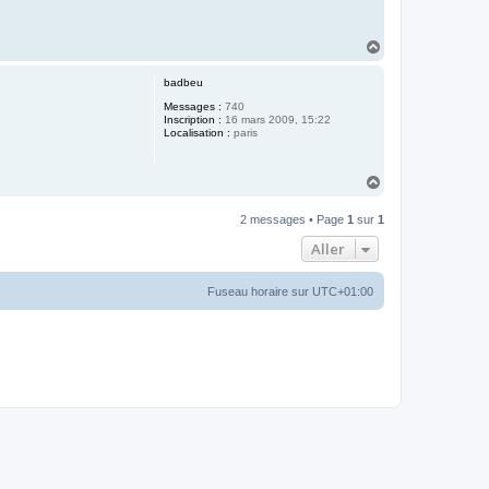
H
a
u
badbeu
t
Messages :
740
Inscription :
16 mars 2009, 15:22
Localisation :
paris
H
a
u
2 messages • Page
1
sur
1
t
Aller
Fuseau horaire sur
UTC+01:00