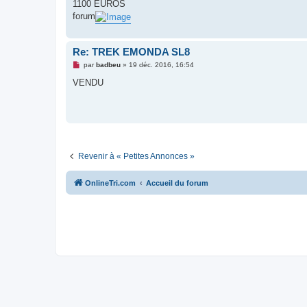
g
1100 EUROS
e
forum
n
o
n
l
Re: TREK EMONDA SL8
u
M
par
badbeu
»
19 déc. 2016, 16:54
e
s
VENDU
s
a
g
e
n
o
n
l
u
Revenir à « Petites Annonces »
OnlineTri.com
Accueil du forum