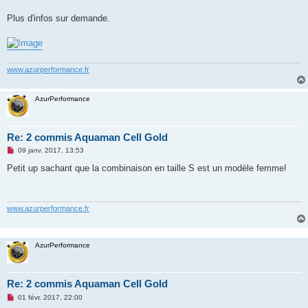
n
o
Plus d'infos sur demande.
n
l
u
www.azurperformance.fr
AzurPerformance
Re: 2 commis Aquaman Cell Gold
M
09 janv. 2017, 13:53
e
s
Petit up sachant que la combinaison en taille S est un modèle femme!
s
a
g
e
n
www.azurperformance.fr
o
n
l
u
AzurPerformance
Re: 2 commis Aquaman Cell Gold
M
01 févr. 2017, 22:00
e