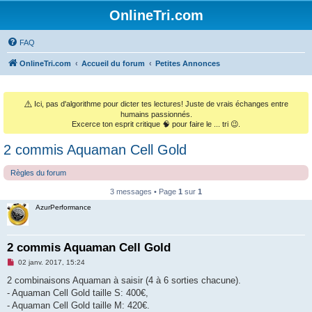
OnlineTri.com
FAQ
OnlineTri.com
Accueil du forum
Petites Annonces
⚠️
Ici, pas d'algorithme pour dicter tes lectures! Juste de vrais échanges entre
humains passionnés.
Excerce ton esprit critique 🧠 pour faire le ... tri 😉.
2 commis Aquaman Cell Gold
Règles du forum
3 messages • Page
1
sur
1
AzurPerformance
2 commis Aquaman Cell Gold
M
02 janv. 2017, 15:24
e
s
2 combinaisons Aquaman à saisir (4 à 6 sorties chacune).
s
- Aquaman Cell Gold taille S: 400€,
a
g
- Aquaman Cell Gold taille M: 420€.
e