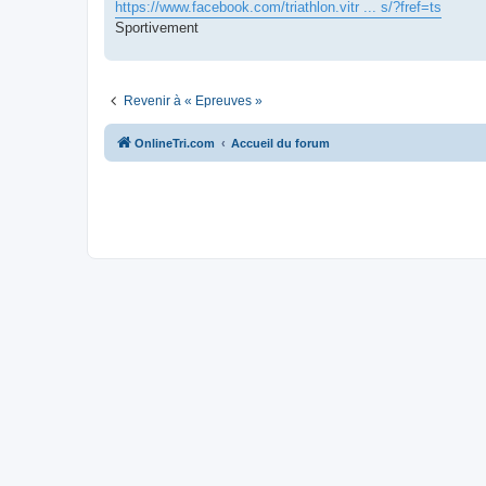
g
https://www.facebook.com/triathlon.vitr ... s/?fref=ts
e
Sportivement
n
o
n
l
u
Revenir à « Epreuves »
OnlineTri.com
Accueil du forum