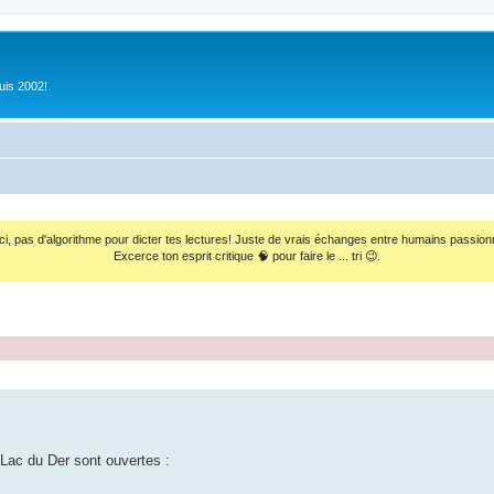
uis 2002!
ci, pas d'algorithme pour dicter tes lectures! Juste de vrais échanges entre humains passion
Excerce ton esprit critique 🧠 pour faire le ... tri 😉.
u Lac du Der sont ouvertes :