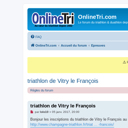
OnlineTri.com
Le forum du triathlon & duathlon dep
FAQ
OnlineTri.com
Accueil du forum
Epreuves
⚠️
I
triathlon de Vitry le François
Règles du forum
triathlon de Vitry le François
M
par
lolo10
»
05 janv. 2017, 20:00
e
s
Bonjour les inscriptions du triathlon de Vitry le François a
s
http://www.champagne-triathlon.fr/triat ... -francois/
a