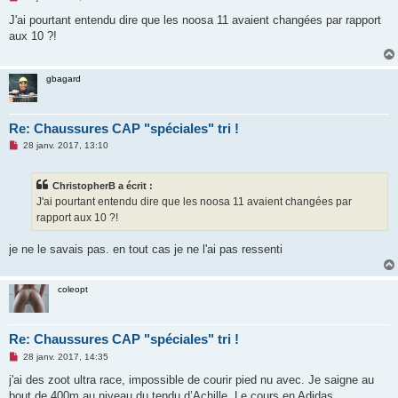
e
s
J'ai pourtant entendu dire que les noosa 11 avaient changées par rapport
s
aux 10 ?!
a
g
e
n
gbagard
o
n
l
u
Re: Chaussures CAP "spéciales" tri !
M
28 janv. 2017, 13:10
e
s
s
ChristopherB a écrit :
a
g
J'ai pourtant entendu dire que les noosa 11 avaient changées par
e
rapport aux 10 ?!
n
o
n
je ne le savais pas. en tout cas je ne l'ai pas ressenti
l
u
coleopt
Re: Chaussures CAP "spéciales" tri !
M
28 janv. 2017, 14:35
e
s
j'ai des zoot ultra race, impossible de courir pied nu avec. Je saigne au
s
bout de 400m au niveau du tendu d’Achille. Le cours en Adidas