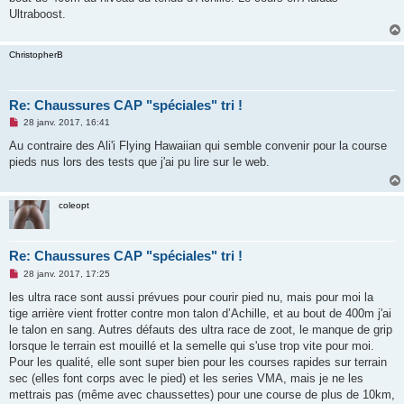
a
g
Ultraboost.
e
n
o
ChristopherB
n
l
u
Re: Chaussures CAP "spéciales" tri !
M
28 janv. 2017, 16:41
e
s
Au contraire des Ali'i Flying Hawaiian qui semble convenir pour la course
s
pieds nus lors des tests que j'ai pu lire sur le web.
a
g
e
n
coleopt
o
n
l
u
Re: Chaussures CAP "spéciales" tri !
M
28 janv. 2017, 17:25
e
s
les ultra race sont aussi prévues pour courir pied nu, mais pour moi la
s
tige arrière vient frotter contre mon talon d’Achille, et au bout de 400m j'ai
a
g
le talon en sang. Autres défauts des ultra race de zoot, le manque de grip
e
lorsque le terrain est mouillé et la semelle qui s'use trop vite pour moi.
n
o
Pour les qualité, elle sont super bien pour les courses rapides sur terrain
n
sec (elles font corps avec le pied) et les series VMA, mais je ne les
l
u
mettrais pas (même avec chaussettes) pour une course de plus de 10km,