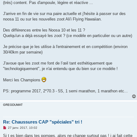
(très) content. Pas d'ampoule, légère et réactive ...
n
o
n
J'arrive en fin de vie sur ma paire actuelle et j'hésite à passer sur des
l
u
noosa 11 ou sur les nouvelles zoot Ali'i Flying Hawaiian.
Des différences entre les Noosa 10 et les 11 ?
Quelqu'un a déjà essayé les zoot ? (ce modèle en particulier ou un autre)
Je précise que je les utilise à l'entrainement et en compétition (environ
30/40km par semaine)
J'avoue que les zoot me font de l’œil tant esthétiquement que
"technologiquement", je n'ai entendu que du bien sur ce modèle !
Merci les Champions
PS: programme 2017, 2*70.3 - 5S, 1 semi marathon, 1 marathon etc...
GREGDUMAT
Re: Chaussures CAP "spéciales" tri !
M
27 janv. 2017, 10:02
e
s
Si t es bien dans tes pompes, alors ne change surtout pas ! j ai fait cette