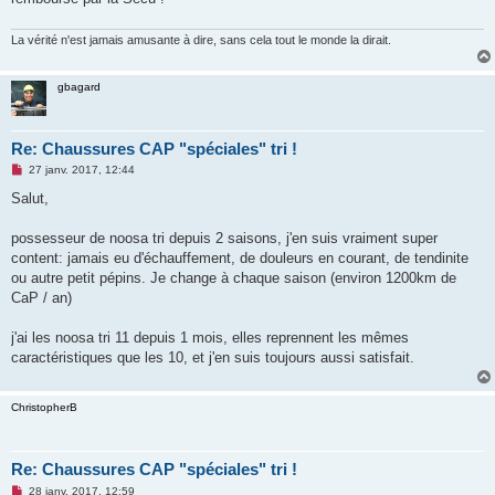
n
l
u
La vérité n'est jamais amusante à dire, sans cela tout le monde la dirait.
gbagard
Re: Chaussures CAP "spéciales" tri !
M
27 janv. 2017, 12:44
e
s
Salut,
s
a
g
possesseur de noosa tri depuis 2 saisons, j'en suis vraiment super
e
content: jamais eu d'échauffement, de douleurs en courant, de tendinite
n
o
ou autre petit pépins. Je change à chaque saison (environ 1200km de
n
CaP / an)
l
u
j'ai les noosa tri 11 depuis 1 mois, elles reprennent les mêmes
caractéristiques que les 10, et j'en suis toujours aussi satisfait.
ChristopherB
Re: Chaussures CAP "spéciales" tri !
M
28 janv. 2017, 12:59