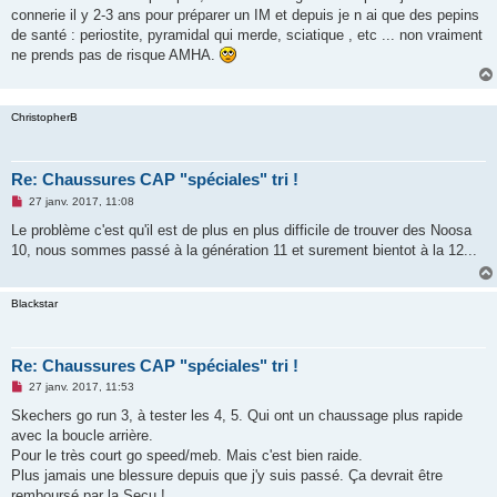
s
connerie il y 2-3 ans pour préparer un IM et depuis je n ai que des pepins
a
g
de santé : periostite, pyramidal qui merde, sciatique , etc ... non vraiment
e
ne prends pas de risque AMHA.
n
o
n
l
u
ChristopherB
Re: Chaussures CAP "spéciales" tri !
M
27 janv. 2017, 11:08
e
s
Le problème c'est qu'il est de plus en plus difficile de trouver des Noosa
s
10, nous sommes passé à la génération 11 et surement bientot à la 12...
a
g
e
n
Blackstar
o
n
l
u
Re: Chaussures CAP "spéciales" tri !
M
27 janv. 2017, 11:53
e
s
Skechers go run 3, à tester les 4, 5. Qui ont un chaussage plus rapide
s
avec la boucle arrière.
a
g
Pour le très court go speed/meb. Mais c'est bien raide.
e
Plus jamais une blessure depuis que j'y suis passé. Ça devrait être
n
o
remboursé par la Secu !