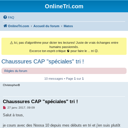
OnlineTri.com
FAQ
OnlineTri.com
Accueil du forum
Matos
⚠️
Ici, pas d'algorithme pour dicter tes lectures! Juste de vrais échanges entre
humains passionnés.
Excerce ton esprit critique 🧠 pour faire le ... tri 😉.
Chaussures CAP "spéciales" tri !
Règles du forum
10 messages • Page
1
sur
1
ChristopherB
Chaussures CAP "spéciales" tri !
M
27 janv. 2017, 09:09
e
s
Salut à tous,
s
a
g
je cours avec des Noosa 10 depuis mes débuts en tri et j'en suis plutôt
e