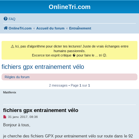
OnlineTri.com
FAQ
OnlineTri.com
Accueil du forum
Entraînement
⚠️
Ici, pas d'algorithme pour dicter tes lectures! Juste de vrais échanges entre
humains passionnés.
Excerce ton esprit critique 🧠 pour faire le ... tri 😉.
fichiers gpx entrainement vélo
Règles du forum
2 messages • Page
1
sur
1
Mattfenix
fichiers gpx entrainement vélo
M
31 janv. 2017, 08:36
e
s
Bonjour à tous,
s
a
g
je cherche des fichiers GPX pour entrainement vélo sur route dans le 92
e