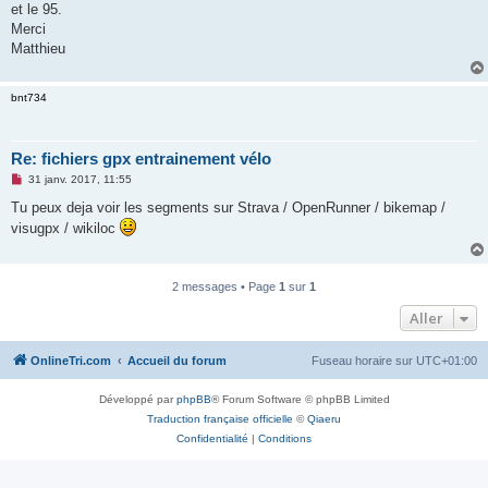
et le 95.
n
o
Merci
n
Matthieu
l
u
bnt734
Re: fichiers gpx entrainement vélo
M
31 janv. 2017, 11:55
e
s
Tu peux deja voir les segments sur Strava / OpenRunner / bikemap /
s
visugpx / wikiloc
a
g
e
n
o
2 messages • Page
1
sur
1
n
l
Aller
u
OnlineTri.com
Accueil du forum
Fuseau horaire sur
UTC+01:00
Développé par
phpBB
® Forum Software © phpBB Limited
Traduction française officielle
©
Qiaeru
Confidentialité
|
Conditions