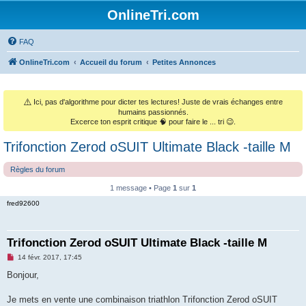
OnlineTri.com
FAQ
OnlineTri.com
Accueil du forum
Petites Annonces
⚠️
Ici, pas d'algorithme pour dicter tes lectures! Juste de vrais échanges entre
humains passionnés.
Excerce ton esprit critique 🧠 pour faire le ... tri 😉.
Trifonction Zerod oSUIT Ultimate Black -taille M
Règles du forum
1 message • Page
1
sur
1
fred92600
Trifonction Zerod oSUIT Ultimate Black -taille M
M
14 févr. 2017, 17:45
e
s
Bonjour,
s
a
g
Je mets en vente une combinaison triathlon Trifonction Zerod oSUIT
e