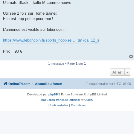
Ultimate Black - Taille M comme neuve
n
o
n
Utilisée 2 fois sur Home trainer.
l
u
Elle est trop petite pour moi !
L'annonce est visible sur leboncoin :
https://www.leboncoin.fr/sports_hobbies ... tm?ca=12_s
Prix = 90 €
1 message • Page
1
sur
1
Aller
OnlineTri.com
Accueil du forum
Fuseau horaire sur
UTC+01:00
Développé par
phpBB
® Forum Software © phpBB Limited
Traduction française officielle
©
Qiaeru
Confidentialité
|
Conditions