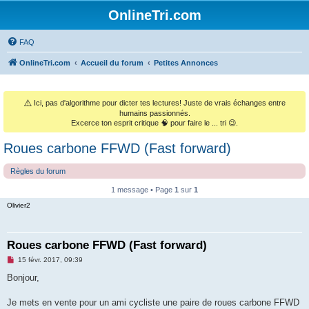
OnlineTri.com
FAQ
OnlineTri.com
Accueil du forum
Petites Annonces
⚠️
Ici, pas d'algorithme pour dicter tes lectures! Juste de vrais échanges entre
humains passionnés.
Excerce ton esprit critique 🧠 pour faire le ... tri 😉.
Roues carbone FFWD (Fast forward)
Règles du forum
1 message • Page
1
sur
1
Olivier2
Roues carbone FFWD (Fast forward)
M
15 févr. 2017, 09:39
e
s
Bonjour,
s
a
g
Je mets en vente pour un ami cycliste une paire de roues carbone FFWD
e