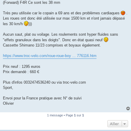
(Forward) F4R Ce sont les 38 mm
n
o
n
Très peu utilisée car le copain a 69 ans et des problèmes cardiaques
.
l
u
Les roues ont donc été utilisée sur max 1500 km et n'ont jamais dépasé
les 30 km/h
)))
Aucun saut, plat ou voilage. Les roulements sont hyper fluides sans
"effets granuleux dans les doigts". Donc en état quasi neuf
Cassette Shimano 11/23 comprises et boyaux également.
https://www.troc-velo.com/roue-roue-boy ... 776116.htm
Prix neuf : 1295 euros
Prix demandé : 660 €
Plus d'infos 0032474536240 ou via troc-velo.com
Sport,
Envoi pour la France pratique avec N° de suivi
Olivier
1 message • Page
1
sur
1
Aller