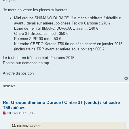
s
a
g
Je mets en vente les pièces suivantes :
e
n
Mini groupe SHIMANO DURACE 11V méca : shifters / dérailleur
o
avant / dérailleur arrière /poignées Teckro Carbone : 270 €
n
l
Etrier de frein SHIMANO DURA ACE avant : 140 €
u
Cintre 3T Brezza Limited : 350 €
Potence ZIPP 90 mm : 50 €
Kit cadre CEEPO Katana T56 fin de série acheté en janvier 2015
(inclus freins TRP avant et arrière sous boitier) : 600 €
Le tout est en très bon état. Factures 2015.
Photos sur demande en mp.
A votre disposition
HIGGINS
Re: Groupe Shimano Durace / Cintre 3T (vendu) / kit cadre
T56 /pièces
M
03 mars 2017, 21:29
e
s
s
HIGGINS a écrit :
a