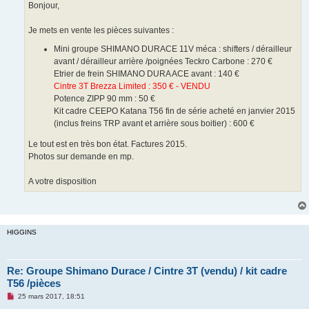
g
Bonjour,
e
n
o
Je mets en vente les pièces suivantes :
n
l
Mini groupe SHIMANO DURACE 11V méca : shifters / dérailleur
u
avant / dérailleur arrière /poignées Teckro Carbone : 270 €
Etrier de frein SHIMANO DURA ACE avant : 140 €
Cintre 3T Brezza Limited : 350 € - VENDU
Potence ZIPP 90 mm : 50 €
Kit cadre CEEPO Katana T56 fin de série acheté en janvier 2015
(inclus freins TRP avant et arrière sous boitier) : 600 €
Le tout est en très bon état. Factures 2015.
Photos sur demande en mp.
A votre disposition
HIGGINS
Re: Groupe Shimano Durace / Cintre 3T (vendu) / kit cadre
T56 /pièces
M
25 mars 2017, 18:51
e