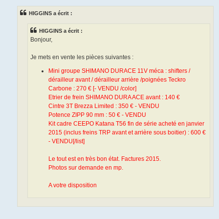
s
s
HIGGINS a écrit :
a
g
e
HIGGINS a écrit :
n
o
Bonjour,
n
l
u
Je mets en vente les pièces suivantes :
Mini groupe SHIMANO DURACE 11V méca : shifters /
dérailleur avant / dérailleur arrière /poignées Teckro
Carbone : 270 € [- VENDU /color]
Etrier de frein SHIMANO DURA ACE avant : 140 €
Cintre 3T Brezza Limited : 350 € - VENDU
Potence ZIPP 90 mm : 50 € - VENDU
Kit cadre CEEPO Katana T56 fin de série acheté en janvier
2015 (inclus freins TRP avant et arrière sous boitier) : 600 €
- VENDU[
/list]
Le tout est en très bon état. Factures 2015.
Photos sur demande en mp.
A votre disposition