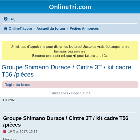
OnlineTri.com
FAQ
OnlineTri.com
Accueil du forum
Petites Annonces
⚠️
Ici, pas d'algorithme pour dicter tes lectures! Juste de vrais échanges entre
humains passionnés.
Excerce ton esprit critique 🧠 pour faire le ... tri 😉.
Groupe Shimano Durace / Cintre 3T / kit cadre
T56 /pièces
Règles du forum
3 messages • Page
1
sur
1
HIGGINS
Groupe Shimano Durace / Cintre 3T / kit cadre T56
/pièces
M
16 févr. 2017, 13:32
e
s
Bonjour,