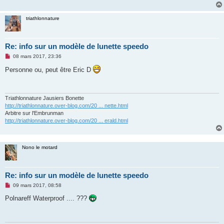
n
o
n
triathlonnature
l
u
Re: info sur un modèle de lunette speedo
M
08 mars 2017, 23:36
e
s
Personne ou, peut être Eric D
s
a
g
e
n
Triathlonnature Jausiers Bonette
o
http://triathlonnature.over-blog.com/20 ... nette.html
n
Arbitre sur l'Embrunman
l
http://triathlonnature.over-blog.com/20 ... erald.html
u
Nono le motard
Re: info sur un modèle de lunette speedo
M
09 mars 2017, 08:58
e
s
Polnareff Waterproof .... ???
s
a
g
e