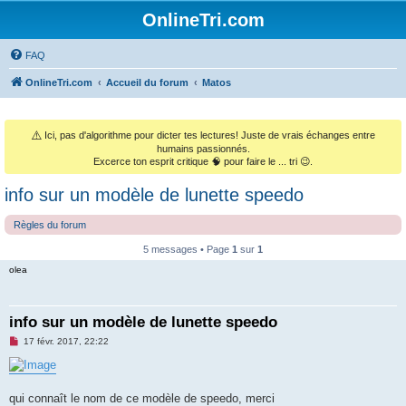
OnlineTri.com
FAQ
OnlineTri.com
Accueil du forum
Matos
⚠️
Ici, pas d'algorithme pour dicter tes lectures! Juste de vrais échanges entre
humains passionnés.
Excerce ton esprit critique 🧠 pour faire le ... tri 😉.
info sur un modèle de lunette speedo
Règles du forum
5 messages • Page
1
sur
1
olea
info sur un modèle de lunette speedo
M
17 févr. 2017, 22:22
e
s
s
a
g
qui connaît le nom de ce modèle de speedo, merci
e