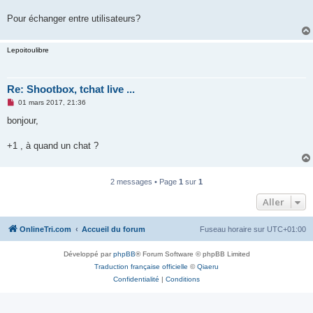
n
o
Pour échanger entre utilisateurs?
n
l
u
Lepoitoulibre
Re: Shootbox, tchat live ...
M
01 mars 2017, 21:36
e
s
bonjour,
s
a
g
+1 , à quand un chat ?
e
n
o
n
2 messages • Page
1
sur
1
l
u
Aller
OnlineTri.com
Accueil du forum
Fuseau horaire sur
UTC+01:00
Développé par
phpBB
® Forum Software © phpBB Limited
Traduction française officielle
©
Qiaeru
Confidentialité
|
Conditions