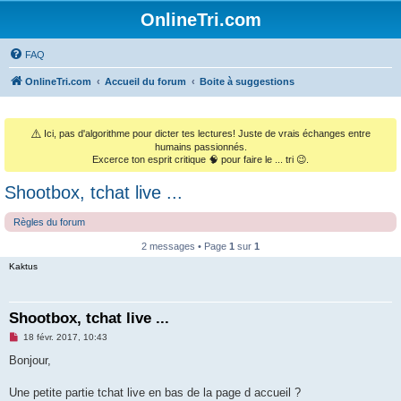
OnlineTri.com
FAQ
OnlineTri.com
Accueil du forum
Boite à suggestions
⚠️
Ici, pas d'algorithme pour dicter tes lectures! Juste de vrais échanges entre
humains passionnés.
Excerce ton esprit critique 🧠 pour faire le ... tri 😉.
Shootbox, tchat live ...
Règles du forum
2 messages • Page
1
sur
1
Kaktus
Shootbox, tchat live ...
M
18 févr. 2017, 10:43
e
s
Bonjour,
s
a
g
Une petite partie tchat live en bas de la page d accueil ?
e