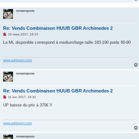
n
l
u
romainsports
Re: Vends Combinaison HUUB GBR Archimedes 2
M
10 mars 2017, 18:15
e
s
La ML disponible correspond à medium/large taille 183-190 poids 80-90
s
a
g
e
n
www.adrisport.com
o
n
l
romainsports
u
Re: Vends Combinaison HUUB GBR Archimedes 2
M
11 avr. 2017, 16:31
e
s
UP baisse du prix à 370€ !!
s
a
g
e
n
www.adrisport.com
o
n
l
romainsports
u