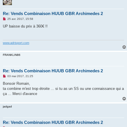
Re: Vends Combinaison HUUB GBR Archimedes 2
M
25 avr. 2017, 15:58
e
s
UP baisse du prix à 360€ !!
s
a
g
e
n
www.adrisport.com
o
n
l
FRANKLIN86
u
Re: Vends Combinaison HUUB GBR Archimedes 2
M
03 mai 2017, 21:25
e
s
Bonsoir Romain,
s
ta combine m'est trop étroite ... si tu as un SS ou une connaissance qui a
a
g
ça ... Merci d'avance
e
n
o
jadgad
n
l
u
Re: Vends Combinaison HUUB GBR Archimedes 2