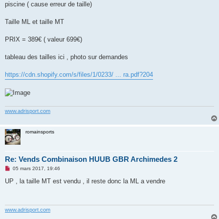
piscine ( cause erreur de taille)
n
o
n
Taille ML et taille MT
l
u
PRIX = 389€ ( valeur 699€)
tableau des tailles ici , photo sur demandes
https://cdn.shopify.com/s/files/1/0233/ ... ra.pdf?204
www.adrisport.com
romainsports
Re: Vends Combinaison HUUB GBR Archimedes 2
M
05 mars 2017, 19:46
e
s
UP , la taille MT est vendu , il reste donc la ML a vendre
s
a
g
e
n
www.adrisport.com
o