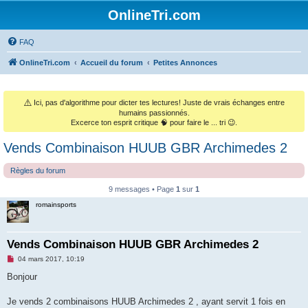
OnlineTri.com
FAQ
OnlineTri.com
Accueil du forum
Petites Annonces
⚠️
Ici, pas d'algorithme pour dicter tes lectures! Juste de vrais échanges entre
humains passionnés.
Excerce ton esprit critique 🧠 pour faire le ... tri 😉.
Vends Combinaison HUUB GBR Archimedes 2
Règles du forum
9 messages • Page
1
sur
1
romainsports
Vends Combinaison HUUB GBR Archimedes 2
M
04 mars 2017, 10:19
e
s
Bonjour
s
a
g
Je vends 2 combinaisons HUUB Archimedes 2 , ayant servit 1 fois en
e