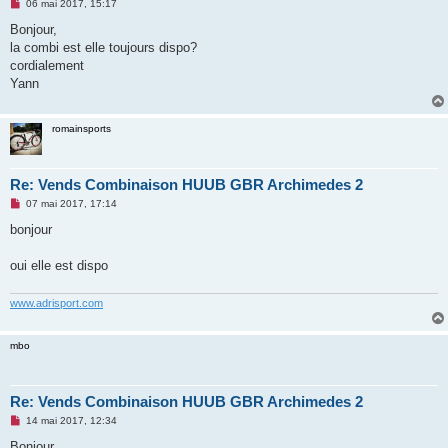
M
06 mai 2017, 15:17
e
s
Bonjour,
s
la combi est elle toujours dispo?
a
g
cordialement
e
Yann
n
o
n
l
romainsports
u
Re: Vends Combinaison HUUB GBR Archimedes 2
M
07 mai 2017, 17:14
e
s
bonjour
s
a
g
oui elle est dispo
e
n
o
www.adrisport.com
n
l
u
mbo
Re: Vends Combinaison HUUB GBR Archimedes 2
M
14 mai 2017, 12:34
e
s
Bonjour