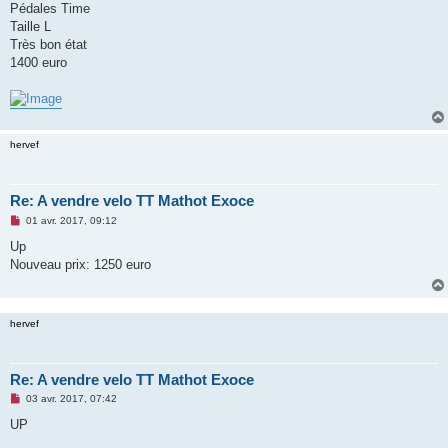
Pédales Time
n
o
Taille L
n
Très bon état
l
u
1400 euro
hervef
Re: A vendre velo TT Mathot Exoce
M
01 avr. 2017, 09:12
e
s
Up
s
Nouveau prix: 1250 euro
a
g
e
n
o
hervef
n
l
u
Re: A vendre velo TT Mathot Exoce
M
03 avr. 2017, 07:42
e
s
UP
s
a