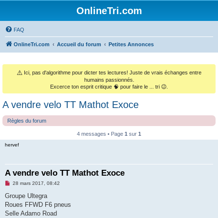
OnlineTri.com
FAQ
OnlineTri.com
Accueil du forum
Petites Annonces
⚠️
Ici, pas d'algorithme pour dicter tes lectures! Juste de vrais échanges entre
humains passionnés.
Excerce ton esprit critique 🧠 pour faire le ... tri 😉.
A vendre velo TT Mathot Exoce
Règles du forum
4 messages • Page
1
sur
1
hervef
A vendre velo TT Mathot Exoce
M
28 mars 2017, 08:42
e
s
Groupe Ultegra
s
Roues FFWD F6 pneus
a
g
Selle Adamo Road
e