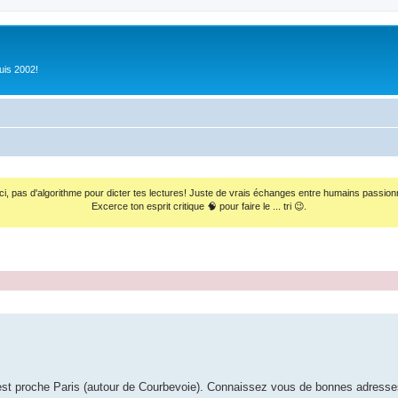
uis 2002!
ci, pas d'algorithme pour dicter tes lectures! Juste de vrais échanges entre humains passion
Excerce ton esprit critique 🧠 pour faire le ... tri 😉.
uest proche Paris (autour de Courbevoie). Connaissez vous de bonnes adresse