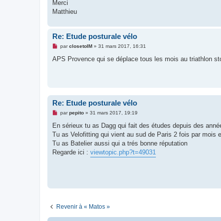
g
Merci
e
Matthieu
n
o
n
l
Re: Etude posturale vélo
u
M
par
closetoIM
»
31 mars 2017, 16:31
e
s
APS Provence qui se déplace tous les mois au triathlon st
s
a
g
e
n
o
n
Re: Etude posturale vélo
l
u
M
par
pepito
»
31 mars 2017, 19:19
e
s
En sérieux tu as Dagg qui fait des études depuis des années 
s
Tu as Velofitting qui vient au sud de Paris 2 fois par mois e
a
g
Tu as Batelier aussi qui a trés bonne réputation
e
Regarde ici :
viewtopic.php?t=49031
n
o
n
l
u
Revenir à « Matos »