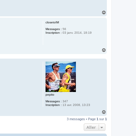
H
a
u
closetoIM
t
Messages :
56
Inscription :
03 janv. 2014, 18:19
H
a
u
t
pepito
Messages :
347
Inscription :
13 avr. 2008, 13:23
H
a
3 messages • Page
1
sur
1
u
t
Aller