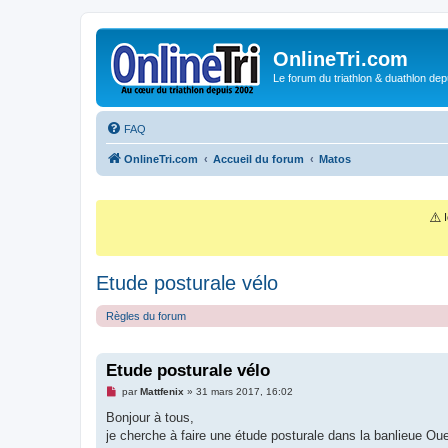
OnlineTri.com
Le forum du triathlon & duathlon dep
FAQ
OnlineTri.com
Accueil du forum
Matos
⚠️
I
Etude posturale vélo
Règles du forum
Etude posturale vélo
M
par
Mattfenix
»
31 mars 2017, 16:02
e
s
Bonjour à tous,
s
je cherche à faire une étude posturale dans la banlieue O
a