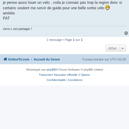
je pense aussi louer un velo , voila je connais pas trop la region donc si
n
o
certains veulent me servir de guide pour une belle sortie vélo
n
amitiés
l
u
PAT
vivre c est partager !
1 message • Page
1
sur
1
Aller
OnlineTri.com
Accueil du forum
Fuseau horaire sur
UTC+01:00
Développé par
phpBB
® Forum Software © phpBB Limited
Traduction française officielle
©
Qiaeru
Confidentialité
|
Conditions