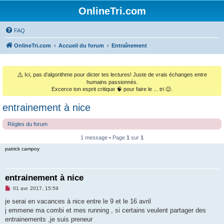
OnlineTri.com
FAQ
OnlineTri.com
Accueil du forum
Entraînement
⚠️
Ici, pas d'algorithme pour dicter tes lectures! Juste de vrais échanges entre
humains passionnés.
Excerce ton esprit critique 🧠 pour faire le ... tri 😉.
entrainement à nice
Règles du forum
1 message • Page
1
sur
1
patrick campoy
entrainement à nice
M
01 avr. 2017, 15:59
e
s
je serai en vacances à nice entre le 9 et le 16 avril
s
j emmene ma combi et mes running , si certains veulent partager des
a
g
entrainements ,je suis preneur
e