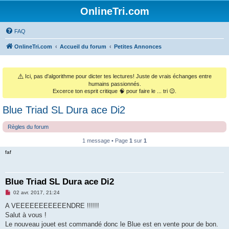
OnlineTri.com
FAQ
OnlineTri.com
Accueil du forum
Petites Annonces
⚠️
Ici, pas d'algorithme pour dicter tes lectures! Juste de vrais échanges entre
humains passionnés.
Excerce ton esprit critique 🧠 pour faire le ... tri 😉.
Blue Triad SL Dura ace Di2
Règles du forum
1 message • Page
1
sur
1
faf
Blue Triad SL Dura ace Di2
M
02 avr. 2017, 21:24
e
s
A VEEEEEEEEEEENDRE !!!!!!
s
Salut à vous !
a
g
Le nouveau jouet est commandé donc le Blue est en vente pour de bon.
e