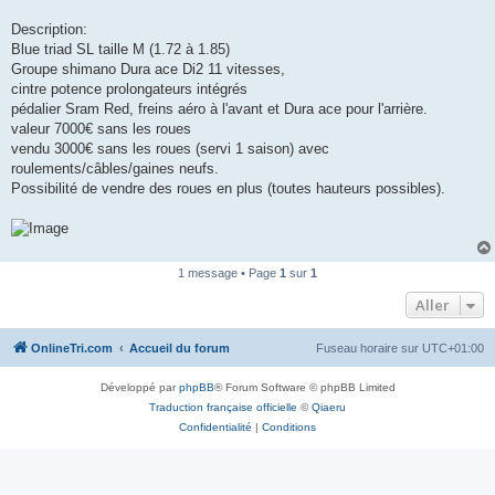
n
o
Description:
n
Blue triad SL taille M (1.72 à 1.85)
l
u
Groupe shimano Dura ace Di2 11 vitesses,
cintre potence prolongateurs intégrés
pédalier Sram Red, freins aéro à l'avant et Dura ace pour l'arrière.
valeur 7000€ sans les roues
vendu 3000€ sans les roues (servi 1 saison) avec
roulements/câbles/gaines neufs.
Possibilité de vendre des roues en plus (toutes hauteurs possibles).
1 message • Page
1
sur
1
Aller
OnlineTri.com
Accueil du forum
Fuseau horaire sur
UTC+01:00
Développé par
phpBB
® Forum Software © phpBB Limited
Traduction française officielle
©
Qiaeru
Confidentialité
|
Conditions