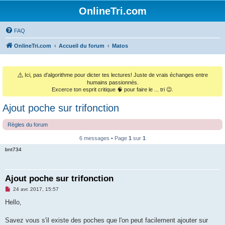
OnlineTri.com
FAQ
OnlineTri.com
Accueil du forum
Matos
⚠️
Ici, pas d'algorithme pour dicter tes lectures! Juste de vrais échanges entre
humains passionnés.
Excerce ton esprit critique 🧠 pour faire le ... tri 😉.
Ajout poche sur trifonction
Règles du forum
6 messages • Page
1
sur
1
bnt734
Ajout poche sur trifonction
M
24 avr. 2017, 15:57
e
s
Hello,
s
a
g
Savez vous s'il existe des poches que l'on peut facilement ajouter sur
e