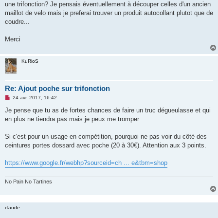
une trifonction? Je pensais éventuellement à découper celles d'un ancien
n
o
maillot de velo mais je preferai trouver un produit autocollant plutot que de
n
coudre...
l
u
Merci
KuRioS
Re: Ajout poche sur trifonction
M
24 avr. 2017, 16:42
e
s
Je pense que tu as de fortes chances de faire un truc dégueulasse et qui
s
en plus ne tiendra pas mais je peux me tromper
a
g
e
Si c'est pour un usage en compétition, pourquoi ne pas voir du côté des
n
o
ceintures portes dossard avec poche (20 à 30€). Attention aux 3 points.
n
l
u
https://www.google.fr/webhp?sourceid=ch ... e&tbm=shop
No Pain No Tartines
claude