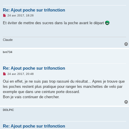
Re: Ajout poche sur trifonction
M
24 avr. 2017, 18:26
e
s
Et éviter de mettre des sucres dans la poche avant le départ
s
a
g
e
n
Claude
o
n
l
bnt734
u
Re: Ajout poche sur trifonction
M
24 avr. 2017, 20:48
e
s
Oui en effet, je ne suis pas trop rassuré du résultat... Apres je trouve que
s
les poches restent plus pratique pour ranger les manchettes de velo par
a
g
exemple que dans une ceinture porte dossard.
e
Bon je vais continuer de chercher.
n
o
n
l
DOLPIC
u
Re: Ajout poche sur trifonction