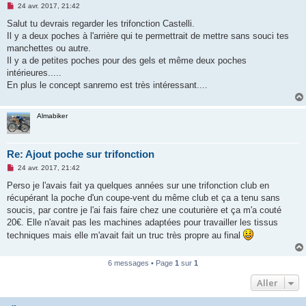
M
24 avr. 2017, 21:42
e
s
Salut tu devrais regarder les trifonction Castelli.
s
Il y a deux poches à l'arrière qui te permettrait de mettre sans souci tes
a
g
manchettes ou autre.
e
Il y a de petites poches pour des gels et même deux poches
n
o
intérieures.....
n
En plus le concept sanremo est très intéressant....
l
u
Almabiker
Re: Ajout poche sur trifonction
M
24 avr. 2017, 21:42
e
s
Perso je l'avais fait ya quelques années sur une trifonction club en
s
récupérant la poche d'un coupe-vent du même club et ça a tenu sans
a
g
soucis, par contre je l'ai fais faire chez une couturière et ça m'a couté
e
20€. Elle n'avait pas les machines adaptées pour travailler les tissus
n
o
techniques mais elle m'avait fait un truc très propre au final
n
l
u
6 messages • Page
1
sur
1
Aller