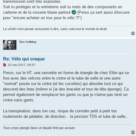
transmission sont très exposées.
Soit tu protéges et tu entretiens soit tu mets de des composants en
carbone et de la visserie titane partout
(Perso ça sert aussi d'excuse
pour "encore acheter un truc pour le vélo ?!")
La vérité n'est jamais amusante à dire, sans cela tout le monde la dirait.
Doc holliday
Re: Vélo qui craque
M
10 mai 2017, 08:57
e
s
Perso, sur le HT, une serviette en forme de triangle de chez Elite qui se
s
fixe avec des velcros entre le cintre et le tube de selle et une autre
a
g
"normal" posée sur le cintre (et les cocottes) qui absorbe tout ce qui
e
descend des bras (même si j'ai des bracelet et tour de tête éponge). Ca
n
o
permet également de remplacer les gants vu que je n'aime pas tenir un
n
cintre sans gants.
l
u
La transpiration, dans ton cas, risque de corroder petit à petit tes
roulements de pédalier, de direction... la jonction TDS et tube de selle...
Tout corps plongé dans un liquide finit par avouer.