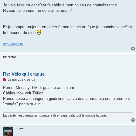
Je vais faire ça car c'est faisable à mon niveau de connaissance.
Niveau huile vous me conseillez quoi ?
Et je compte toujours en parler à mon velociste (que je connais bien c'est
le trésorier du club
http://bnjee.fr/
Blackstar
Re: Vélo qui craque
M
11 mai 2017, 06:04
e
s
Perso, Mecacyl HV et graisse au lithium.
s
Câbles inox voir Téflon.
a
g
Pense aussi à changer la guidoline, j'ai vu des cintres alu complètement
e
"rongés" par la sueur.
n
o
n
La vérité n'est jamais amusante à dire, sans cela tout le monde la dirait.
l
u
bnjee