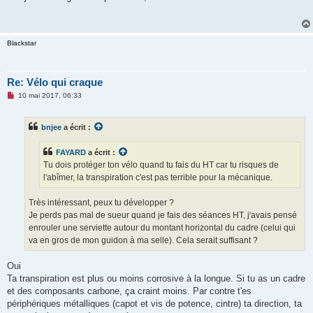
s
a
g
e
n
Blackstar
o
n
l
u
Re: Vélo qui craque
M
10 mai 2017, 06:33
e
s
s
bnjee
a écrit :
a
g
e
FAYARD
a écrit :
n
o
Tu dois protéger ton vélo quand tu fais du HT car tu risques de
n
l'abîmer, la transpiration c'est pas terrible pour la mécanique.
l
u
Très intéressant, peux tu développer ?
Je perds pas mal de sueur quand je fais des séances HT, j'avais pensé
enrouler une serviette autour du montant horizontal du cadre (celui qui
va en gros de mon guidon à ma selle). Cela serait suffisant ?
Oui
Ta transpiration est plus ou moins corrosive à la longue. Si tu as un cadre
et des composants carbone, ça craint moins. Par contre t'es
périphériques métalliques (capot et vis de potence, cintre) ta direction, ta