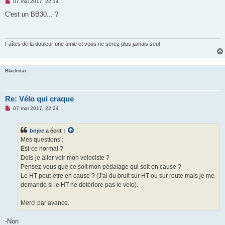
M
07 mai 2017, 22:14
e
s
C'est un BB30... ?
s
a
g
e
n
Faîtes de la douleur une amie et vous ne serez plus jamais seul
o
n
l
u
Blackstar
Re: Vélo qui craque
M
07 mai 2017, 22:24
e
s
s
bnjee
a écrit :
a
g
Mes questions :
e
Est-ce normal ?
n
o
Dois-je aller voir mon velociste ?
n
Pensez-vous que ce soit mon pédalage qui soit en cause ?
l
u
Le HT peut-être en cause ? (J'ai du bruit sur HT ou sur route mais je me
demande si le HT ne détériore pas le velo).
Merci par avance.
-Non