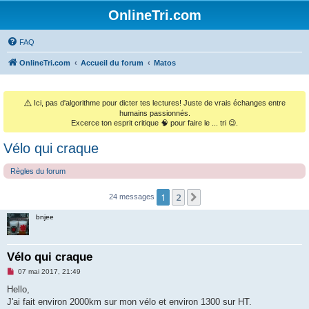
OnlineTri.com
FAQ
OnlineTri.com
Accueil du forum
Matos
⚠️
Ici, pas d'algorithme pour dicter tes lectures! Juste de vrais échanges entre
humains passionnés.
Excerce ton esprit critique 🧠 pour faire le ... tri 😉.
Vélo qui craque
Règles du forum
1
2
Suivant
24 messages
bnjee
Vélo qui craque
M
07 mai 2017, 21:49
e
s
Hello,
s
J'ai fait environ 2000km sur mon vélo et environ 1300 sur HT.
a