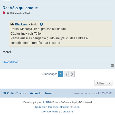
Re: Vélo qui craque
M
11 mai 2017, 08:02
e
s
s
Blackstar
a écrit :
a
g
Perso, Mecacyl HV et graisse au lithium.
e
Câbles inox voir Téflon.
n
o
Pense aussi à changer la guidoline, j'ai vu des cintres alu
n
complètement "rongés" par la sueur.
l
u
Merci.
http://bnjee.fr/
1
2
Suivant
24 messages
Aller
OnlineTri.com
Accueil du forum
Fuseau horaire sur
UTC+01:00
Développé par
phpBB
® Forum Software © phpBB Limited
Traduction française officielle
©
Qiaeru
Confidentialité
|
Conditions