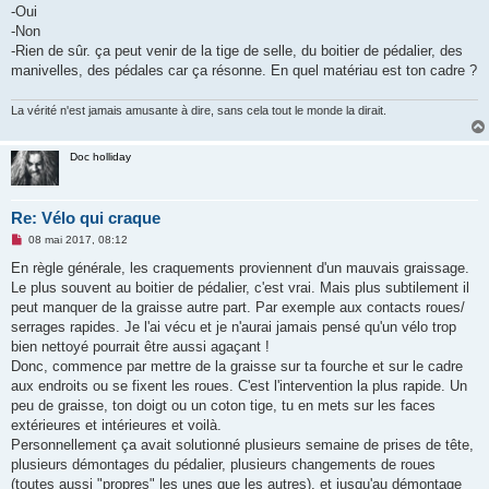
-Oui
-Non
-Rien de sûr. ça peut venir de la tige de selle, du boitier de pédalier, des
manivelles, des pédales car ça résonne. En quel matériau est ton cadre ?
La vérité n'est jamais amusante à dire, sans cela tout le monde la dirait.
Doc holliday
Re: Vélo qui craque
M
08 mai 2017, 08:12
e
s
En règle générale, les craquements proviennent d'un mauvais graissage.
s
Le plus souvent au boitier de pédalier, c'est vrai. Mais plus subtilement il
a
g
peut manquer de la graisse autre part. Par exemple aux contacts roues/
e
serrages rapides. Je l'ai vécu et je n'aurai jamais pensé qu'un vélo trop
n
o
bien nettoyé pourrait être aussi agaçant !
n
Donc, commence par mettre de la graisse sur ta fourche et sur le cadre
l
u
aux endroits ou se fixent les roues. C'est l'intervention la plus rapide. Un
peu de graisse, ton doigt ou un coton tige, tu en mets sur les faces
extérieures et intérieures et voilà.
Personnellement ça avait solutionné plusieurs semaine de prises de tête,
plusieurs démontages du pédalier, plusieurs changements de roues
(toutes aussi "propres" les unes que les autres), et jusqu'au démontage