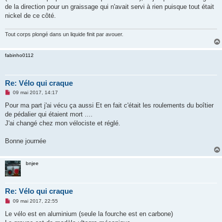
de la direction pour un graissage qui n'avait servi à rien puisque tout était
nickel de ce côté.
Tout corps plongé dans un liquide finit par avouer.
fabinho0112
Re: Vélo qui craque
M
09 mai 2017, 14:17
e
s
Pour ma part j'ai vécu ça aussi Et en fait c'était les roulements du boîtier
s
de pédalier qui étaient mort ....
a
g
J'ai changé chez mon vélociste et réglé.
e
n
o
Bonne journée
n
l
u
bnjee
Re: Vélo qui craque
M
09 mai 2017, 22:55
e
s
Le vélo est en aluminium (seule la fourche est en carbone)
s