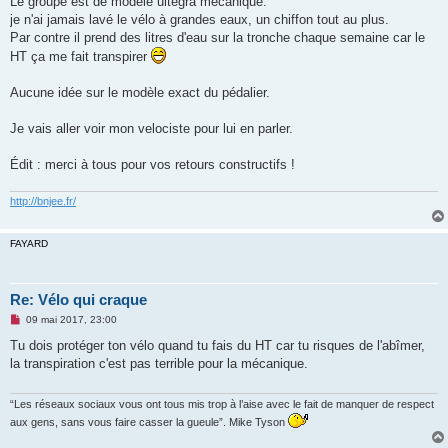
Le groupe est de modèle ultegra mécanique.
a
g
je n'ai jamais lavé le vélo à grandes eaux, un chiffon tout au plus.
e
Par contre il prend des litres d'eau sur la tronche chaque semaine car le
n
o
HT ça me fait transpirer
n
l
u
Aucune idée sur le modèle exact du pédalier.
Je vais aller voir mon velociste pour lui en parler.
Édit : merci à tous pour vos retours constructifs !
http://bnjee.fr/
FAYARD
Re: Vélo qui craque
M
09 mai 2017, 23:00
e
s
Tu dois protéger ton vélo quand tu fais du HT car tu risques de l'abîmer,
s
la transpiration c'est pas terrible pour la mécanique.
a
g
e
n
“Les réseaux sociaux vous ont tous mis trop à l’aise avec le fait de manquer de respect
o
aux gens, sans vous faire casser la gueule”. Mike Tyson
n
l