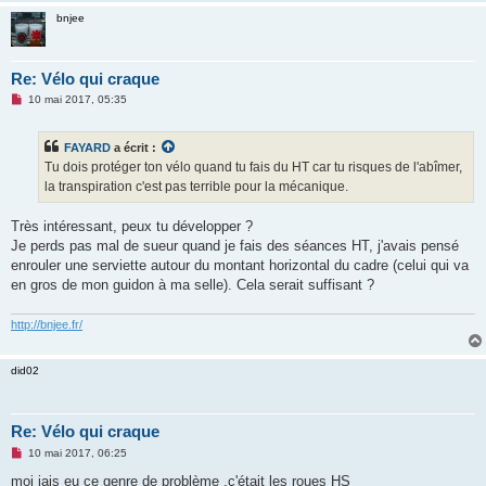
u
bnjee
Re: Vélo qui craque
M
10 mai 2017, 05:35
e
s
s
FAYARD
a écrit :
a
g
Tu dois protéger ton vélo quand tu fais du HT car tu risques de l'abîmer,
e
la transpiration c'est pas terrible pour la mécanique.
n
o
n
Très intéressant, peux tu développer ?
l
u
Je perds pas mal de sueur quand je fais des séances HT, j'avais pensé
enrouler une serviette autour du montant horizontal du cadre (celui qui va
en gros de mon guidon à ma selle). Cela serait suffisant ?
http://bnjee.fr/
did02
Re: Vélo qui craque
M
10 mai 2017, 06:25
e
s
moi jais eu ce genre de problème ,c'était les roues HS