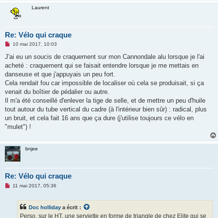
Laurent
Re: Vélo qui craque
M
10 mai 2017, 10:03
e
s
J'ai eu un soucis de craquement sur mon Cannondale alu lorsque je l'ai
s
acheté : craquement qui se faisait entendre lorsque je me mettais en
a
g
danseuse et que j'appuyais un peu fort.
e
Cela rendait fou car impossible de localiser où cela se produisait, si ça
n
o
venait du boîtier de pédalier ou autre.
n
Il m'a été conseillé d'enlever la tige de selle, et de mettre un peu d'huile
l
u
tout autour du tube vertical du cadre (à l'intérieur bien sûr) : radical, plus
un bruit, et cela fait 16 ans que ça dure (j'utilise toujours ce vélo en
"mulet") !
bnjee
Re: Vélo qui craque
M
11 mai 2017, 05:36
e
s
s
Doc holliday
a écrit :
a
g
Perso, sur le HT, une serviette en forme de triangle de chez Elite qui se