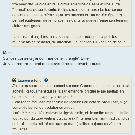
e
fixe avec des velcros entre le cintre et le tube de selle et une autre
n
o
"normal" posée sur le cintre (et les cocottes) qui absorbe tout ce qui
n
descend des bras (même si j'ai des bracelet et tour de tête éponge). Ca
l
u
permet également de remplacer les gants vu que je n'aime pas tenir un
cintre sans gants.
La transpiration, dans ton cas, risque de corroder petit à petit tes
roulements de pédalier, de direction... la jonction TDS et tube de selle...
Merci.
Sur ces conseils j'ai commandé le "triangle" Elite.
Je vais mettre en pratique le système de serviette aussi.
Laurent
a écrit :
J'ai eu un soucis de craquement sur mon Cannondale alu lorsque je l'ai
acheté : craquement qui se faisait entendre lorsque je me mettais en
danseuse et que j'appuyais un peu fort.
Cela rendait fou car impossible de localiser où cela se produisait, si ça
venait du boîtier de pédalier ou autre.
Il m'a été conseillé d'enlever la tige de selle, et de mettre un peu d'huile
tout autour du tube vertical du cadre (à l'intérieur bien sûr) : radical, plus
un bruit, et cela fait 16 ans que ça dure (j'utilise toujours ce vélo en
"mulet") !