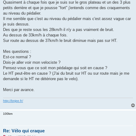
g
Quasiment à chaque fois que je suis sur le gros plateau et un des 3 plus
e
petits derrière et que je pousse "fort" j'entends comme des craquements
n
o
au niveau du pédalier.
n
Il me semble que c'est au niveau du pédalier mais c'est assez vague car
l
u
je suis dessus.
Des que je reste sous les 28km/h il n'y a pas vraiment de bruit.
Au dessus de 33km/h à chaque fois.
Sur route au dessus de 37km/h le bruit diminue mais pas sur HT.
Mes questions :
Est-ce normal ?
Dois-je aller voir mon velociste ?
Pensez-vous que ce soit mon pédalage qui soit en cause ?
Le HT peut-être en cause ? (J'ai du bruit sur HT ou sur route mais je me
demande si le HT ne détériore pas le velo).
Merci par avance.
http://bnjee.fr/
100km
Re: Vélo qui craque