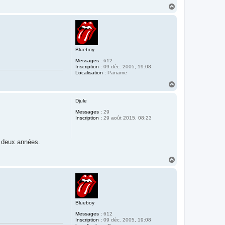
H
a
u
t
Blueboy
Messages :
612
Inscription :
09 déc. 2005, 19:08
Localisation :
Paname
H
a
u
Djule
t
Messages :
29
Inscription :
29 août 2015, 08:23
es deux années.
H
a
u
t
Blueboy
Messages :
612
Inscription :
09 déc. 2005, 19:08