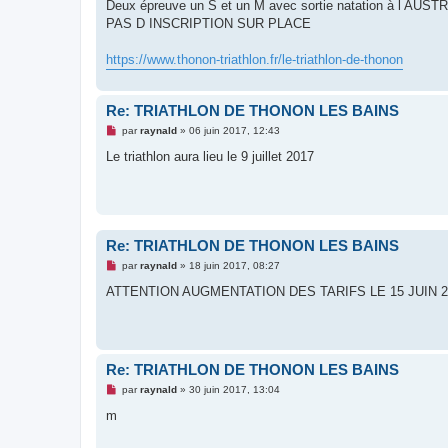
g
Deux épreuve un S et un M avec sortie natation à l AUS
e
PAS D INSCRIPTION SUR PLACE
n
o
n
https://www.thonon-triathlon.fr/le-triathlon-de-thonon
l
u
Re: TRIATHLON DE THONON LES BAINS
M
par
raynald
»
06 juin 2017, 12:43
e
s
Le triathlon aura lieu le 9 juillet 2017
s
a
g
e
n
o
n
Re: TRIATHLON DE THONON LES BAINS
l
u
M
par
raynald
»
18 juin 2017, 08:27
e
s
ATTENTION AUGMENTATION DES TARIFS LE 15 JUIN 2
s
a
g
e
n
o
Re: TRIATHLON DE THONON LES BAINS
n
l
M
par
raynald
»
30 juin 2017, 13:04
u
e
s
m
s
a