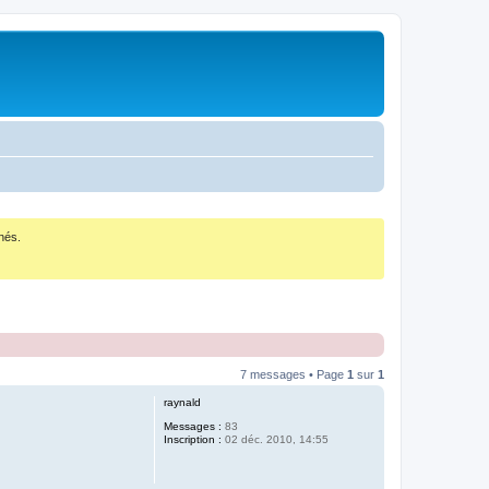
nés.
7 messages • Page
1
sur
1
raynald
Messages :
83
Inscription :
02 déc. 2010, 14:55