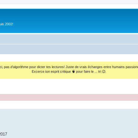
uis 2002!
ci, pas d'algorithme pour dicter tes lectures! Juste de vrais échanges entre humains passion
Excerce ton esprit critique 🧠 pour faire le ... tri 😉.
2017