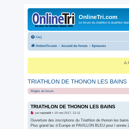
OnlineTri.com
Le forum du triathlon & duathlon dep
FAQ
OnlineTri.com
Accueil du forum
Epreuves
⚠️
I
TRIATHLON DE THONON LES BAINS
Règles du forum
TRIATHLON DE THONON LES BAINS
M
par
raynald
»
10 mai 2017, 21:11
e
s
Ouverture des inscriptions du Triathlon de thonon les bains
s
Plus grand lac d Europe et PAVILLON BLEU pour l année 
a