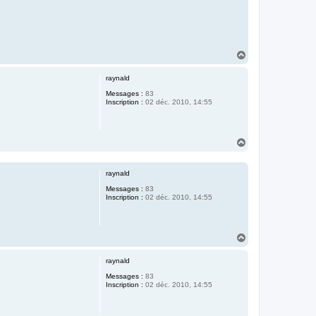
H
a
u
raynald
t
Messages :
83
Inscription :
02 déc. 2010, 14:55
H
a
u
t
raynald
Messages :
83
Inscription :
02 déc. 2010, 14:55
H
a
u
raynald
t
Messages :
83
Inscription :
02 déc. 2010, 14:55