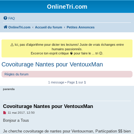
OnlineTri.com
FAQ
OnlineTri.com
Accueil du forum
Petites Annonces
⚠️
Ici, pas d'algorithme pour dicter tes lectures! Juste de vrais échanges entre
humains passionnés.
Excerce ton esprit critique 🧠 pour faire le ... tri 😉.
Covoiturage Nantes pour VentouxMan
Règles du forum
1 message • Page
1
sur
1
paranda
Covoiturage Nantes pour VentouxMan
M
11 mai 2017, 12:50
e
s
Bonjour a Tous
s
a
g
Je cherche covoiturage de nantes pour Ventouxman, Partiicpation $$ bien
e