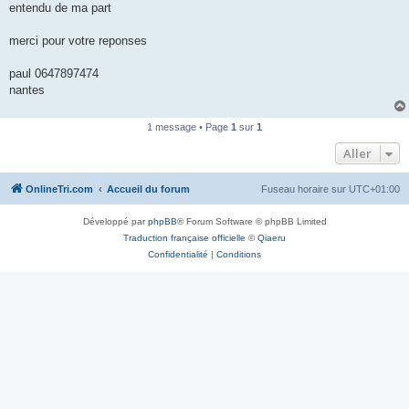
entendu de ma part
n
o
n
merci pour votre reponses
l
u
paul 0647897474
nantes
1 message • Page
1
sur
1
Aller
OnlineTri.com
Accueil du forum
Fuseau horaire sur
UTC+01:00
Développé par
phpBB
® Forum Software © phpBB Limited
Traduction française officielle
©
Qiaeru
Confidentialité
|
Conditions