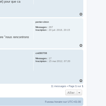
let) pour que ca
H
a
u
perrier-citron
t
Messages :
267
Inscription :
20 juil. 2016, 20:15
re "
nous rencontrons
H
a
u
cm080706
t
Messages :
17
Inscription :
15 mai 2012, 07:20
H
a
11 messages • Page
1
sur
1
u
t
Aller
Fuseau horaire sur
UTC+01:00