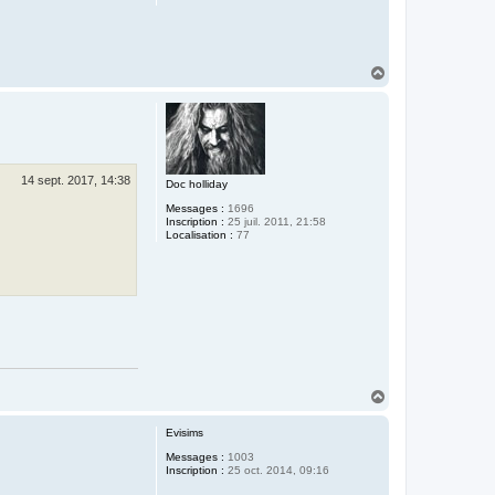
H
a
u
t
14 sept. 2017, 14:38
Doc holliday
Messages :
1696
Inscription :
25 juil. 2011, 21:58
Localisation :
77
H
a
u
Evisims
t
Messages :
1003
Inscription :
25 oct. 2014, 09:16