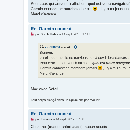
g
Pour ceux qui arrivent à afficher , quel est votre navigateur
e
Garmin connect ne marchera jamais
, il y a toujours un
n
o
Merci d'avance
n
l
u
Re: Garmin connect
M
par
Doc holliday
»
14 sept. 2017, 17:13
e
s
s
cm080706
a écrit :
a
g
Bonjour,
e
pareil pour moi ,je ne parviens pas à ouvrir les séances d
n
o
Pour ceux qui arrivent à afficher ,
quel est votre navigat
n
Garmin connect ne marchera jamais
, il y a toujours u
l
u
Merci d'avance
Mac avec Safari
Tout corps plongé dans un liquide finit par avouer.
Re: Garmin connect
M
par
Evisims
»
14 sept. 2017, 17:38
e
s
Chez moi (mac et safari aussi), aucun soucis.
s