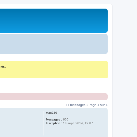
nés.
11 messages • Page
1
sur
1
max239
Messages :
606
Inscription :
10 sept. 2014, 19:07