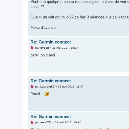
g
Peut être quelqu'un pourra me renseigner, je viens de voir
e
zones"?
n
o
n
Quelqu'un sait pourquoi?? ça fais 3 séances que ça n'appar
l
u
Merci d'avance
Re: Garmin connect
M
par
dyson
»
11 mai 2017, 18:17
e
s
pareil pour moi
s
a
g
e
n
o
n
Re: Garmin connect
l
u
M
par
Laurent85
»
12 mai 2017, 11:37
e
s
Pareil...
s
a
g
e
n
o
Re: Garmin connect
n
l
M
par
max239
»
17 mai 2017, 16:26
u
e
s