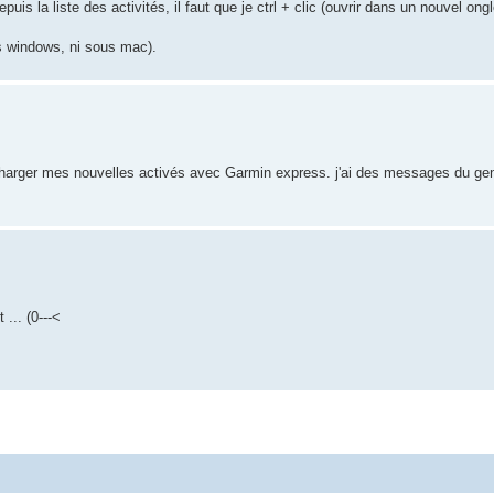
uis la liste des activités, il faut que je ctrl + clic (ouvrir dans un nouvel ong
us windows, ni sous mac).
charger mes nouvelles activés avec Garmin express. j'ai des messages du gen
... (0---<