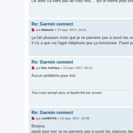
Ok donc ca vient pas de chez moi.... tjrs le même prob sin
s
a
g
e
n
o
Re: Garmin connect
n
l
M
par
Mathdok
»
13 sept. 2017, 20:41
u
e
s
ça fait plusieurs mois que je ne parviens pas à ouvrir les 
s
Il n'y a que via l'appli téléphone que ça fonctionne. Pareil 
a
g
e
n
o
Re: Garmin connect
n
l
M
par
Doc holliday
»
13 sept. 2017, 22:12
u
e
s
Aucun problème pour moi
s
a
g
e
n
Tout corps plongé dans un liquide finit par avouer.
o
n
l
u
Re: Garmin connect
M
par
cm080706
»
14 sept. 2017, 14:38
e
s
Bonjour,
s
pareil pour moi ,je ne parviens pas à ouvrir les séances de
a