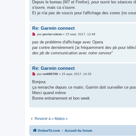
Depuis le bureau (W7 et Firefox), pour ouvrir les séances dep
a
g
s'ouvre, mais ca s'ouvre.
e
Et je n'ai pas de soucis pour l'affichage des zones (no so
n
o
n
l
Re: Garmin connect
u
M
par
perrier-citron
»
15 sept. 2017, 12:48
e
s
pas de problème d'affichage avec Opera
s
par contre dernièrement j'ai fréquemment des pb pour télé
a
g
des pb de communication avec notre serveu
r"
e
n
o
n
Re: Garmin connect
l
M
u
par
cm080706
»
15 sept. 2017, 14:33
e
s
Bonjour,
s
ça remarche depuis ce matin, Garmin doit surveiller ce post 
a
g
Merci quand même
e
Bonne entrainement et bon week
n
o
n
l
u
Revenir à « Matos »
OnlineTri.com
Accueil du forum