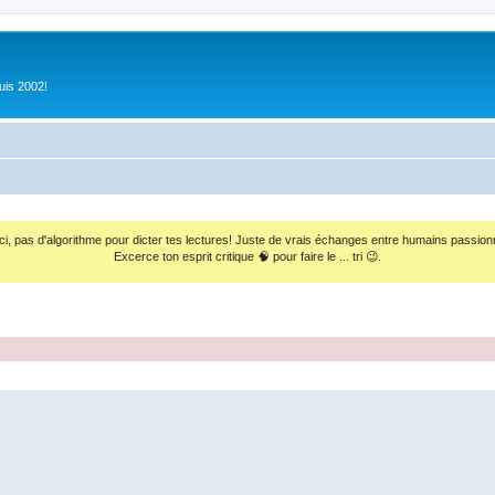
uis 2002!
ci, pas d'algorithme pour dicter tes lectures! Juste de vrais échanges entre humains passion
Excerce ton esprit critique 🧠 pour faire le ... tri 😉.