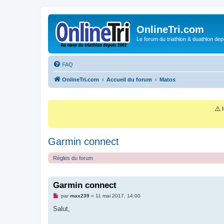
OnlineTri.com
Le forum du triathlon & duathlon dep
FAQ
OnlineTri.com
Accueil du forum
Matos
⚠️
I
Garmin connect
Règles du forum
Garmin connect
M
par
max239
»
11 mai 2017, 14:00
e
s
Salut,
s
a