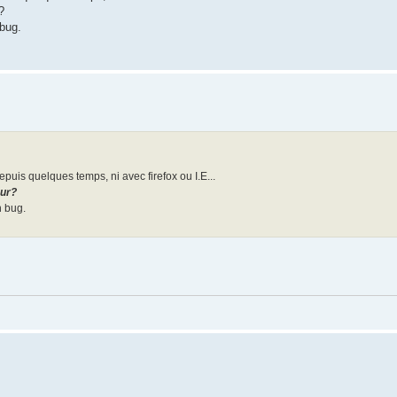
?
 bug.
epuis quelques temps, ni avec firefox ou I.E...
eur?
n bug.