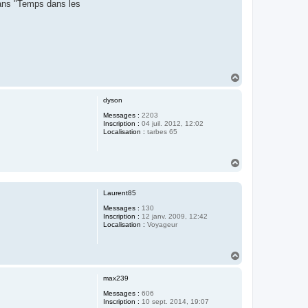
dans "Temps dans les
H
a
u
dyson
t
Messages :
2203
Inscription :
04 juil. 2012, 12:02
Localisation :
tarbes 65
H
a
u
t
Laurent85
Messages :
130
Inscription :
12 janv. 2009, 12:42
Localisation :
Voyageur
H
a
u
max239
t
Messages :
606
Inscription :
10 sept. 2014, 19:07