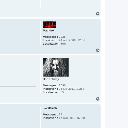
H
a
u
t
Mathdok
Messages :
2225
Inscription :
24 oct. 2008, 12:36
Localisation :
Hell
H
a
u
t
Doc holliday
Messages :
1696
Inscription :
25 juil. 2011, 21:58
Localisation :
77
H
a
u
cm080706
t
Messages :
17
Inscription :
15 mai 2012, 07:20