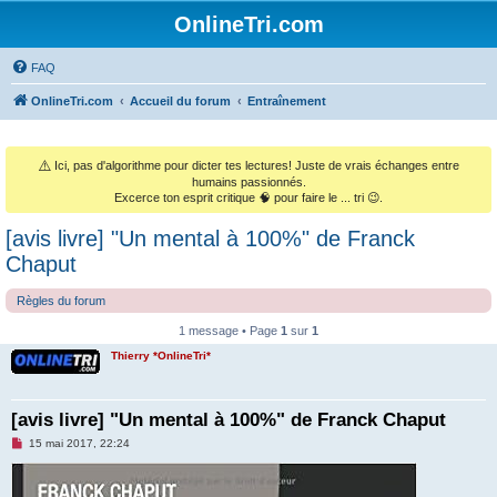
OnlineTri.com
FAQ
OnlineTri.com
Accueil du forum
Entraînement
⚠️
Ici, pas d'algorithme pour dicter tes lectures! Juste de vrais échanges entre
humains passionnés.
Excerce ton esprit critique 🧠 pour faire le ... tri 😉.
[avis livre] "Un mental à 100%" de Franck
Chaput
Règles du forum
1 message • Page
1
sur
1
Thierry *OnlineTri*
[avis livre] "Un mental à 100%" de Franck Chaput
M
15 mai 2017, 22:24
e
s
s
a