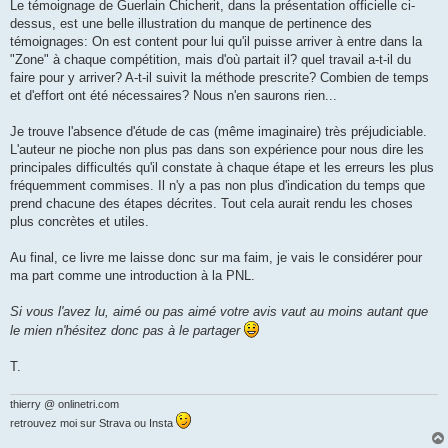
Le témoignage de Guerlain Chicherit, dans la présentation officielle ci-
dessus, est une belle illustration du manque de pertinence des
témoignages: On est content pour lui qu'il puisse arriver à entre dans la
"Zone" à chaque compétition, mais d'où partait il? quel travail a-t-il du
faire pour y arriver? A-t-il suivit la méthode prescrite? Combien de temps
et d'effort ont été nécessaires? Nous n'en saurons rien...
Je trouve l'absence d'étude de cas (même imaginaire) très préjudiciable.
L'auteur ne pioche non plus pas dans son expérience pour nous dire les
principales difficultés qu'il constate à chaque étape et les erreurs les plus
fréquemment commises. Il n'y a pas non plus d'indication du temps que
prend chacune des étapes décrites. Tout cela aurait rendu les choses
plus concrètes et utiles.
Au final, ce livre me laisse donc sur ma faim, je vais le considérer pour
ma part comme une introduction à la PNL.
Si vous l'avez lu, aimé ou pas aimé votre avis vaut au moins autant que
le mien n'hésitez donc pas à le partager
T.
thierry @ onlinetri.com
retrouvez moi sur Strava ou Insta