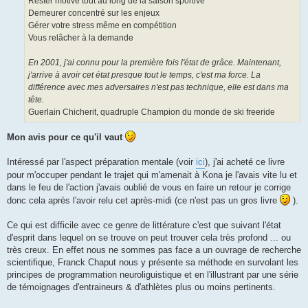
Rester motivé tout au long de la saison sportive
Demeurer concentré sur les enjeux
Gérer votre stress même en compétition
Vous relâcher à la demande
En 2001, j'ai connu pour la première fois l'état de grâce. Maintenant,
j'arrive à avoir cet état presque tout le temps, c'est ma force. La
différence avec mes adversaires n'est pas technique, elle est dans ma
tête.
Guerlain Chicherit, quadruple Champion du monde de ski freeride
Mon avis pour ce qu'il vaut
Intéressé par l'aspect préparation mentale (voir
ici
), j'ai acheté ce livre
pour m'occuper pendant le trajet qui m'amenait à Kona je l'avais vite lu et
dans le feu de l'action j'avais oublié de vous en faire un retour je corrige
donc cela après l'avoir relu cet après-midi (ce n'est pas un gros livre
).
Ce qui est difficile avec ce genre de littérature c'est que suivant l'état
d'esprit dans lequel on se trouve on peut trouver cela très profond ... ou
très creux. En effet nous ne sommes pas face a un ouvrage de recherche
scientifique, Franck Chaput nous y présente sa méthode en survolant les
principes de programmation neuroliguistique et en l'illustrant par une série
de témoignages d'entraineurs & d'athlètes plus ou moins pertinents.