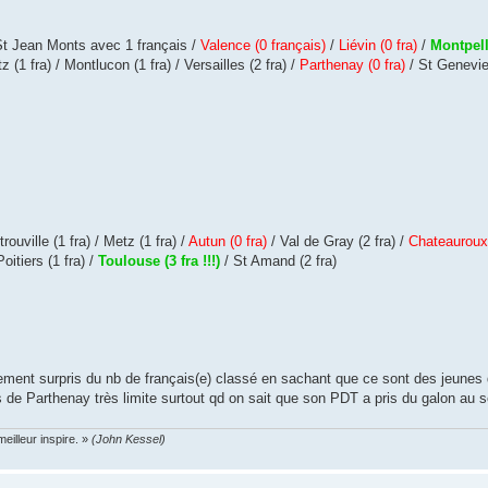
 St Jean Monts avec 1 français /
Valence (0 français)
/
Liévin (0 fra)
/
Montpelli
z (1 fra) / Montlucon (1 fra) / Versailles (2 fra) /
Parthenay (0 fra)
/ St Genevie
trouville (1 fra) / Metz (1 fra) /
Autun (0 fra)
/ Val de Gray (2 fra) /
Chateauroux 
Poitiers (1 fra) /
Toulouse (3 fra !!!)
/ St Amand (2 fra)
ement surpris du nb de français(e) classé en sachant que ce sont des jeunes 
çais de Parthenay très limite surtout qd on sait que son PDT a pris du galon au 
eilleur inspire. »
(John Kessel)