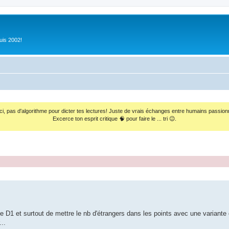
uis 2002!
ci, pas d'algorithme pour dicter tes lectures! Juste de vrais échanges entre humains passion
Excerce ton esprit critique 🧠 pour faire le ... tri 😉.
s de D1 et surtout de mettre le nb d'étrangers dans les points avec une varian
..