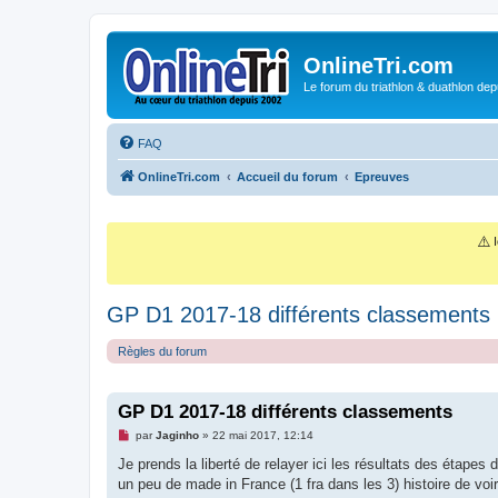
OnlineTri.com
Le forum du triathlon & duathlon dep
FAQ
OnlineTri.com
Accueil du forum
Epreuves
⚠️
I
GP D1 2017-18 différents classements
Règles du forum
GP D1 2017-18 différents classements
M
par
Jaginho
»
22 mai 2017, 12:14
e
s
Je prends la liberté de relayer ici les résultats des étape
s
un peu de made in France (1 fra dans les 3) histoire de voir.
a