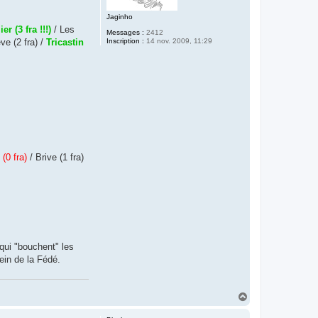
Jaginho
er (3 fra !!!)
/ Les
Messages :
2412
Inscription :
14 nov. 2009, 11:29
ve (2 fra) /
Tricastin
(0 fra)
/ Brive (1 fra)
qui "bouchent" les
sein de la Fédé.
H
a
u