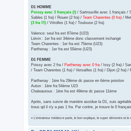
g
e
D1 HOMME
n
o
Poissy avec 3 français (!)
/ Sartrouville avec 1 français /
n
Sables (1 fra) / Rouen (2 fra) /
Team Charentes (0 fra)
/ Met
l
u
(3 fra !!!)
/ Vitrolles (1 fra) / Toulouse (2 fra)
Valence: seul fra est 87ème (U23)
Liévin : 1er fra est 34ème donc classement inchangé
Team Charentes : 1er fra est 75ème (U23)
Parthenay : 1er fra est 55ème (U23)
D1 FEMME
Poissy avec 2 fra /
Parthenay avec 0 fra
/ Issy (2 fra) / Sar
/ Team Charentes (1 fra) / Versailles (1 fra) / Dijon (2 fra) / 
Parthenay : 1ère fra 29ème dc passe en 6ème poisiton
Autun : 1ère fra 54ème U23
Chateauroux : 1ère fra est 49ème dc passe 11ème
Après, sans suivre de manière assidue la D1, suis agréabl
trous qd il n'y a pas 1 fra. Par contre, je trouve le 0 fran
« L'entraineur médiocre parle, le bon explique, le super démontre et le m