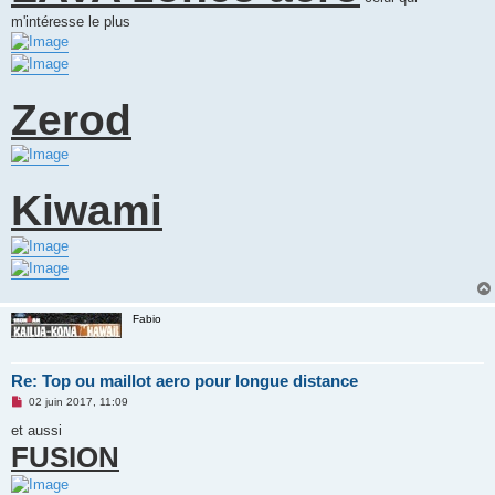
m'intéresse le plus
Zerod
Kiwami
Fabio
Re: Top ou maillot aero pour longue distance
M
02 juin 2017, 11:09
e
s
et aussi
s
FUSION
a
g
e
n