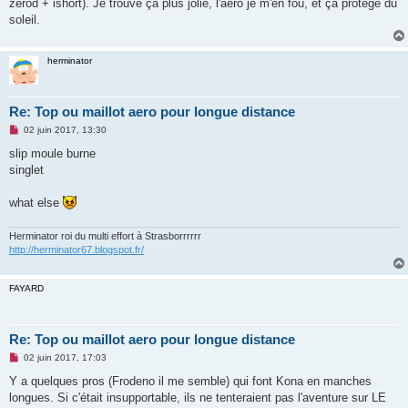
zerod + ishort). Je trouve ça plus jolie, l'aéro je m'en fou, et ça protège du
soleil.
herminator
Re: Top ou maillot aero pour longue distance
M
02 juin 2017, 13:30
e
s
slip moule burne
s
singlet
a
g
e
what else
n
o
n
Herminator roi du multi effort à Strasborrrrrr
l
u
http://herminator67.blogspot.fr/
FAYARD
Re: Top ou maillot aero pour longue distance
M
02 juin 2017, 17:03
e
s
Y a quelques pros (Frodeno il me semble) qui font Kona en manches
s
longues. Si c'était insupportable, ils ne tenteraient pas l'aventure sur LE
a