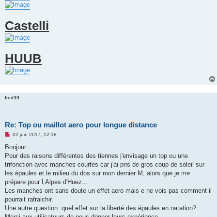
o
n
l
Castelli
u
HUUB
fred39
Re: Top ou maillot aero pour longue distance
M
02 juin 2017, 12:18
e
s
Bonjour
s
Pour des raisons différentes des tiennes j'envisage un top ou une
a
g
trifonction avec manches courtes car j'ai pris de gros coup de soleil sur
e
les épaules et le milieu du dos sur mon dernier M, alors que je me
n
o
prépare pour l,Alpes d'Huez...
n
Les manches ont sans doute un effet aero mais e ne vois pas comment il
l
u
pourrait rafraichir.
Une autre question: quel effet sur la liberté des épaules en natation?
Merci aux utilisateurs de nous donner leurs expérience