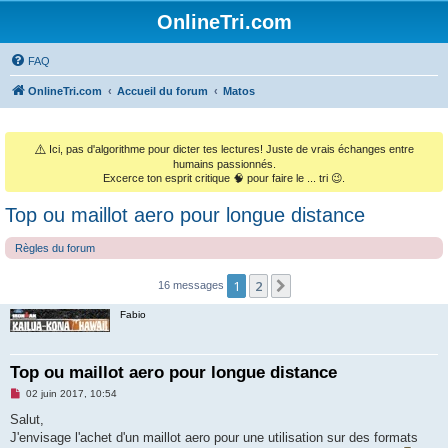
OnlineTri.com
FAQ
OnlineTri.com
Accueil du forum
Matos
⚠️
Ici, pas d'algorithme pour dicter tes lectures! Juste de vrais échanges entre
humains passionnés.
Excerce ton esprit critique 🧠 pour faire le ... tri 😉.
Top ou maillot aero pour longue distance
Règles du forum
1
2
Suivant
16 messages
Fabio
Top ou maillot aero pour longue distance
M
02 juin 2017, 10:54
e
s
Salut,
s
J'envisage l'achet d'un maillot aero pour une utilisation sur des formats
a