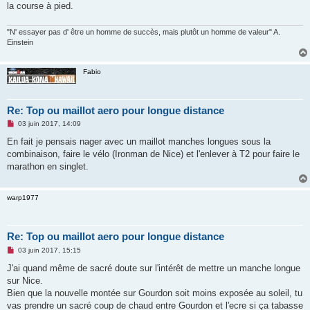
la course à pied.
"N' essayer pas d' être un homme de succès, mais plutôt un homme de valeur" A.
Einstein
Fabio
Re: Top ou maillot aero pour longue distance
M
03 juin 2017, 14:09
e
s
En fait je pensais nager avec un maillot manches longues sous la
s
combinaison, faire le vélo (Ironman de Nice) et l'enlever à T2 pour faire le
a
g
marathon en singlet.
e
n
o
warp1977
n
l
u
Re: Top ou maillot aero pour longue distance
M
03 juin 2017, 15:15
e
s
J'ai quand même de sacré doute sur l'intérêt de mettre un manche longue
s
sur Nice.
a
g
Bien que la nouvelle montée sur Gourdon soit moins exposée au soleil, tu
e
vas prendre un sacré coup de chaud entre Gourdon et l'ecre si ça tabasse
n