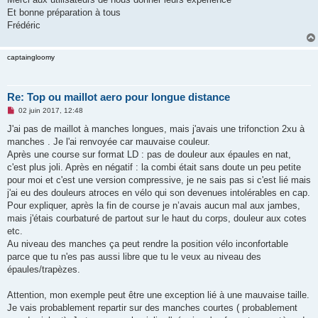
Et bonne préparation à tous
Frédéric
captaingloomy
Re: Top ou maillot aero pour longue distance
M
02 juin 2017, 12:48
e
s
J'ai pas de maillot à manches longues, mais j'avais une trifonction 2xu à
s
manches . Je l'ai renvoyée car mauvaise couleur.
a
g
Après une course sur format LD : pas de douleur aux épaules en nat,
e
c'est plus joli. Après en négatif : la combi était sans doute un peu petite
n
o
pour moi et c'est une version compressive, je ne sais pas si c'est lié mais
n
j'ai eu des douleurs atroces en vélo qui son devenues intolérables en cap.
l
u
Pour expliquer, après la fin de course je n’avais aucun mal aux jambes,
mais j'étais courbaturé de partout sur le haut du corps, douleur aux cotes
etc.
Au niveau des manches ça peut rendre la position vélo inconfortable
parce que tu n'es pas aussi libre que tu le veux au niveau des
épaules/trapèzes.
Attention, mon exemple peut être une exception lié à une mauvaise taille.
Je vais probablement repartir sur des manches courtes ( probablement