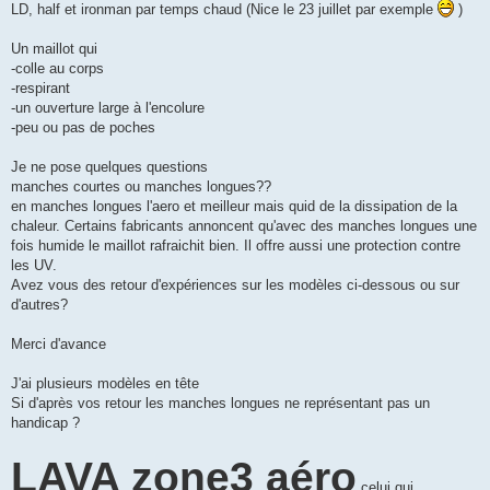
g
LD, half et ironman par temps chaud (Nice le 23 juillet par exemple
)
e
n
o
Un maillot qui
n
-colle au corps
l
u
-respirant
-un ouverture large à l'encolure
-peu ou pas de poches
Je ne pose quelques questions
manches courtes ou manches longues??
en manches longues l'aero et meilleur mais quid de la dissipation de la
chaleur. Certains fabricants annoncent qu'avec des manches longues une
fois humide le maillot rafraichit bien. Il offre aussi une protection contre
les UV.
Avez vous des retour d'expériences sur les modèles ci-dessous ou sur
d'autres?
Merci d'avance
J'ai plusieurs modèles en tête
Si d'après vos retour les manches longues ne représentant pas un
handicap ?
LAVA zone3 aéro
celui qui