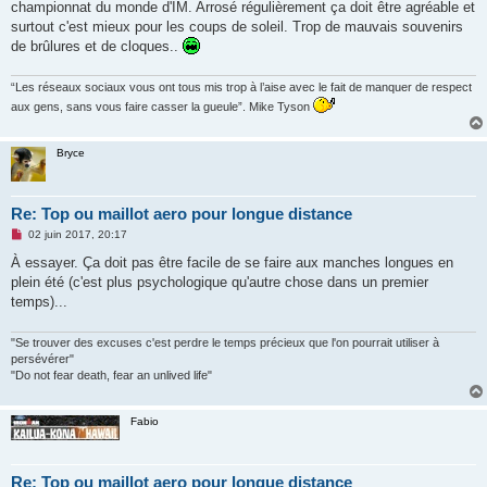
g
championnat du monde d'IM. Arrosé régulièrement ça doit être agréable et
e
surtout c'est mieux pour les coups de soleil. Trop de mauvais souvenirs
n
o
de brûlures et de cloques..
n
l
u
“Les réseaux sociaux vous ont tous mis trop à l’aise avec le fait de manquer de respect
aux gens, sans vous faire casser la gueule”. Mike Tyson
Bryce
Re: Top ou maillot aero pour longue distance
M
02 juin 2017, 20:17
e
s
À essayer. Ça doit pas être facile de se faire aux manches longues en
s
plein été (c'est plus psychologique qu'autre chose dans un premier
a
g
temps)...
e
n
o
"Se trouver des excuses c'est perdre le temps précieux que l'on pourrait utiliser à
n
persévérer"
l
"Do not fear death, fear an unlived life"
u
Fabio
Re: Top ou maillot aero pour longue distance