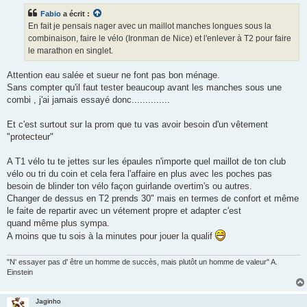
s
Fabio
a écrit :
a
g
En fait je pensais nager avec un maillot manches longues sous la
e
combinaison, faire le vélo (Ironman de Nice) et l'enlever à T2 pour faire
n
o
le marathon en singlet.
n
l
u
Attention eau salée et sueur ne font pas bon ménage.
Sans compter qu'il faut tester beaucoup avant les manches sous une
combi , j'ai jamais essayé donc..............
Et c'est surtout sur la prom que tu vas avoir besoin d'un vêtement
"protecteur"
A T1 vélo tu te jettes sur les épaules n'importe quel maillot de ton club
vélo ou tri du coin et cela fera l'affaire en plus avec les poches pas
besoin de blinder ton vélo façon guirlande overtim's ou autres.
Changer de dessus en T2 prends 30" mais en termes de confort et même
le faite de repartir avec un vétement propre et adapter c'est
quand même plus sympa.
A moins que tu sois à la minutes pour jouer la qualif
"N' essayer pas d' être un homme de succès, mais plutôt un homme de valeur" A.
Einstein
Jaginho