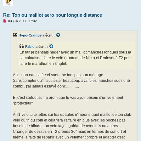
Re: Top ou maillot aero pour longue distance
M
03 juin 2017, 17:32
e
s
s
Hypo-Crampe
a écrit :
a
g
e
Fabio
a écrit :
n
o
En fait je pensais nager avec un maillot manches longues sous la
n
combinaison, faire le vélo (Ironman de Nice) et l'enlever à T2 pour
l
u
faire le marathon en singlet.
Attention eau salée et sueur ne font pas bon ménage.
Sans compter qu'il faut tester beaucoup avant les manches sous une
combi , j'ai jamais essayé donc..............
Et c'est surtout sur la prom que tu vas avoir besoin d'un vêtement
"protecteur"
A T1 vélo tu te jettes sur les épaules n'importe quel maillot de ton club
vélo ou tri du coin et cela fera l'affaire en plus avec les poches pas
besoin de blinder ton vélo façon guirlande overtim's ou autres.
Changer de dessus en T2 prends 30" mais en termes de confort et
même le faite de repartir avec un vétement propre et adapter c'est