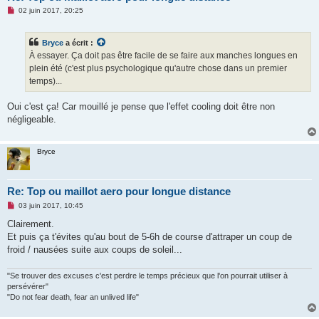
M
02 juin 2017, 20:25
e
s
s
Bryce
a écrit :
a
g
À essayer. Ça doit pas être facile de se faire aux manches longues en
e
plein été (c'est plus psychologique qu'autre chose dans un premier
n
o
temps)...
n
l
u
Oui c'est ça! Car mouillé je pense que l'effet cooling doit être non
négligeable.
Bryce
Re: Top ou maillot aero pour longue distance
M
03 juin 2017, 10:45
e
s
Clairement.
s
Et puis ça t'évites qu'au bout de 5-6h de course d'attraper un coup de
a
g
froid / nausées suite aux coups de soleil...
e
n
o
"Se trouver des excuses c'est perdre le temps précieux que l'on pourrait utiliser à
n
persévérer"
l
"Do not fear death, fear an unlived life"
u