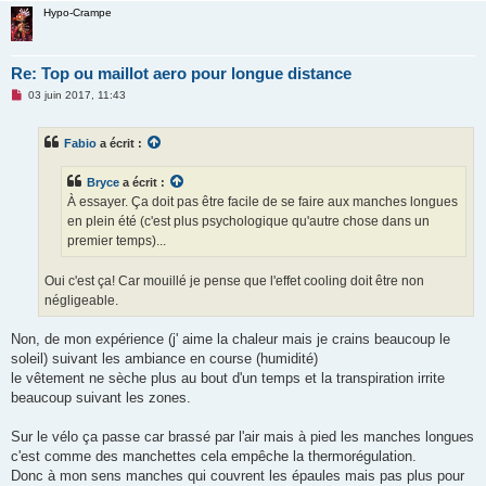
Hypo-Crampe
Re: Top ou maillot aero pour longue distance
M
03 juin 2017, 11:43
e
s
s
Fabio
a écrit :
a
g
e
Bryce
a écrit :
n
o
À essayer. Ça doit pas être facile de se faire aux manches longues
n
en plein été (c'est plus psychologique qu'autre chose dans un
l
u
premier temps)...
Oui c'est ça! Car mouillé je pense que l'effet cooling doit être non
négligeable.
Non, de mon expérience (j' aime la chaleur mais je crains beaucoup le
soleil) suivant les ambiance en course (humidité)
le vêtement ne sèche plus au bout d'un temps et la transpiration irrite
beaucoup suivant les zones.
Sur le vélo ça passe car brassé par l'air mais à pied les manches longues
c'est comme des manchettes cela empêche la thermorégulation.
Donc à mon sens manches qui couvrent les épaules mais pas plus pour