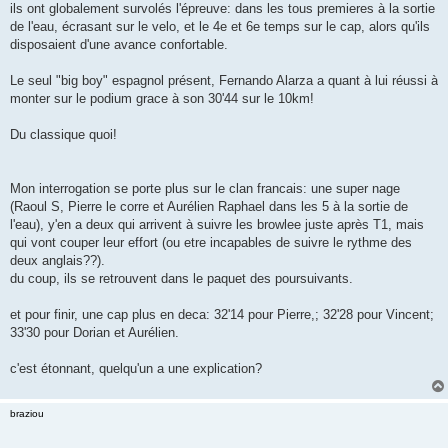
ils ont globalement survolés l'épreuve: dans les tous premieres à la sortie
n
o
de l'eau, écrasant sur le velo, et le 4e et 6e temps sur le cap, alors qu'ils
n
disposaient d'une avance confortable.
l
u
Le seul "big boy" espagnol présent, Fernando Alarza a quant à lui réussi à
monter sur le podium grace à son 30'44 sur le 10km!
Du classique quoi!
Mon interrogation se porte plus sur le clan francais: une super nage
(Raoul S, Pierre le corre et Aurélien Raphael dans les 5 à la sortie de
l'eau), y'en a deux qui arrivent à suivre les browlee juste après T1, mais
qui vont couper leur effort (ou etre incapables de suivre le rythme des
deux anglais??).
du coup, ils se retrouvent dans le paquet des poursuivants.
et pour finir, une cap plus en deca: 32'14 pour Pierre,; 32'28 pour Vincent;
33'30 pour Dorian et Aurélien.
c'est étonnant, quelqu'un a une explication?
braziou