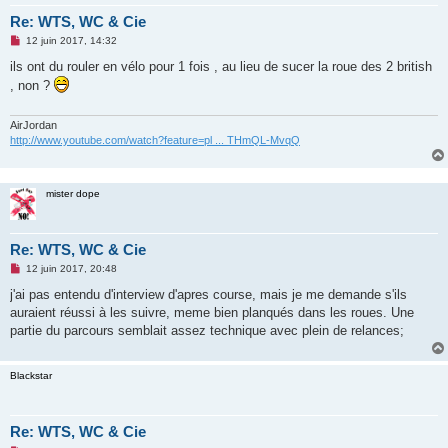
Re: WTS, WC & Cie
M
12 juin 2017, 14:32
e
s
ils ont du rouler en vélo pour 1 fois , au lieu de sucer la roue des 2 british
s
, non ?
a
g
e
n
AirJordan
o
http://www.youtube.com/watch?feature=pl ... THmQL-MvqQ
n
l
u
mister dope
Re: WTS, WC & Cie
M
12 juin 2017, 20:48
e
s
j'ai pas entendu d'interview d'apres course, mais je me demande s'ils
s
auraient réussi à les suivre, meme bien planqués dans les roues. Une
a
g
partie du parcours semblait assez technique avec plein de relances;
e
n
o
Blackstar
n
l
u
Re: WTS, WC & Cie