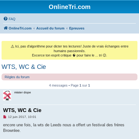
OnlineTri.com
FAQ
OnlineTri.com
Accueil du forum
Epreuves
⚠️
Ici, pas d'algorithme pour dicter tes lectures! Juste de vrais échanges entre
humains passionnés.
Excerce ton esprit critique 🧠 pour faire le ... tri 😉.
WTS, WC & Cie
Règles du forum
4 messages • Page
1
sur
1
mister dope
WTS, WC & Cie
M
12 juin 2017, 10:01
e
s
encore une fois, la wts de Leeds nous a offert un festival des frères
s
Brownlee.
a
g
e