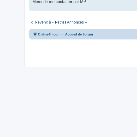
g
Merci de me contacter par MP.
e
n
o
n
l
Revenir à « Petites Annonces »
u
OnlineTri.com
Accueil du forum