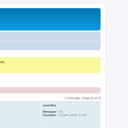
nés.
1 message • Page
1
sur
1
xavierNice
Messages :
16
Inscription :
12 janv. 2016, 17:24