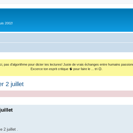
uis 2002!
ci, pas d'algorithme pour dicter tes lectures! Juste de vrais échanges entre humains passion
Excerce ton esprit critique 🧠 pour faire le ... tri 😉.
2 juillet
uillet
 2 juillet .