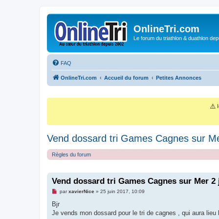
OnlineTri.com
Le forum du triathlon & duathlon dep
FAQ
OnlineTri.com
Accueil du forum
Petites Annonces
⚠️
I
Vend dossard tri Games Cagnes sur Mer 
Règles du forum
Vend dossard tri Games Cagnes sur Mer 2 j
M
par
xavierNice
»
25 juin 2017, 10:09
e
s
Bjr
s
Je vends mon dossard pour le tri de cagnes , qui aura lieu le
a