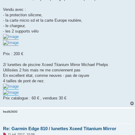
g
e
Vendu avec :
n
o
- la protection silicone,
n
- la carte micro sd et la carte Europe routière,
l
u
- le chargeur,
- les 2 supports vélo
Prix : 200 €
2/ lunettes de piscine Xceed Titanium Mirror Michael Phelps
Utilisées 2 fois mais ne me conviennent pas
En excellent état, comme neuves - pas de rayure
4 tailles de pont de nez.
Prix catalogue : 60 € , vendues 30 €
fred92600
Re: Garmin Edge 810 / lunettes Xceed Titanium Mirror
M
11 juil. 2017, 10:09