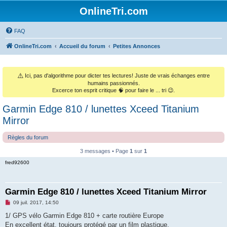
OnlineTri.com
FAQ
OnlineTri.com
Accueil du forum
Petites Annonces
⚠️
Ici, pas d'algorithme pour dicter tes lectures! Juste de vrais échanges entre
humains passionnés.
Excerce ton esprit critique 🧠 pour faire le ... tri 😉.
Garmin Edge 810 / lunettes Xceed Titanium
Mirror
Règles du forum
3 messages • Page
1
sur
1
fred92600
Garmin Edge 810 / lunettes Xceed Titanium Mirror
M
09 juil. 2017, 14:50
e
s
1/ GPS vélo Garmin Edge 810 + carte routière Europe
s
En excellent état, toujours protégé par un film plastique.
a