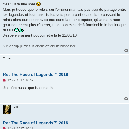
s
c'est juste une idée
s
Mais je trouve que le relais sur l'embrunman t'as pas trop de partage entre
a
g
les legendes et leur fans. tu les vois pas a part quand ils te passent le
e
relais alors que courir avec eux dans la meme equipe, çà aurait a mon
n
o
gout nettement plus d'interet, mais bon c'est déjà formidable le boulot que
n
tu fais
l
u
J'espere vraiment pouvoir etre là le 12/08/18
Sur le coup, je me suis dit que c'était une bonne idée
Croze
Re: The Race of Legends™ 2018
M
12 juil. 2017, 16:52
e
s
J'espère aussi que tu seras là
s
a
g
e
n
Joel
o
n
l
u
Re: The Race of Legends™ 2018
M
12 juil. 2017, 18:11