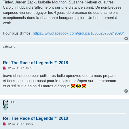
g
Tinley, Jürgen Zäck, Isabelle Mouthon, Suzanne Nielsen ou autres
e
Carolyn Hubbard s''affronteront sur une distance sprint. De nombreuses
n
o
surprises viendront égayer les 4 jours de présence de ces champions
n
exceptionnels dans la charmante bourgade alpine. Un bon moment à
l
u
venir.
Pour plus d'infos:
https://www.facebook.com/groups/1636525763249398/
calissano
Re: The Race of Legends™ 2018
M
12 juil. 2017, 15:58
e
s
bravo christophe pour cette tres belle epreuves que tu nous prépare
s
et tiens nous au jus aussi pour le relais stars/open sur l embrunman
a
g
et aussi sur le salon du matos d époque
e
n
o
n
ED
l
u
Re: The Race of Legends™ 2018
M
12 juil. 2017, 16:37
e