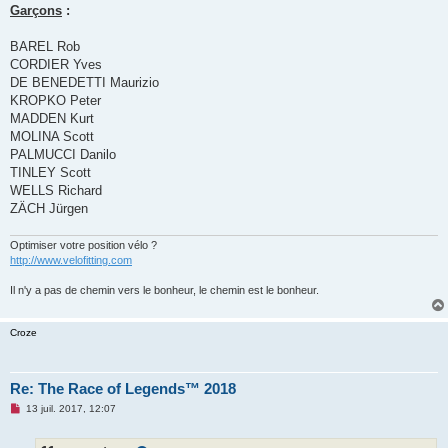
Garçons
:
BAREL Rob
CORDIER Yves
DE BENEDETTI Maurizio
KROPKO Peter
MADDEN Kurt
MOLINA Scott
PALMUCCI Danilo
TINLEY Scott
WELLS Richard
ZÄCH Jürgen
Optimiser votre position vélo ?
http://www.velofitting.com
Il n'y a pas de chemin vers le bonheur, le chemin est le bonheur.
Croze
Re: The Race of Legends™ 2018
M
13 juil. 2017, 12:07
e
s
s