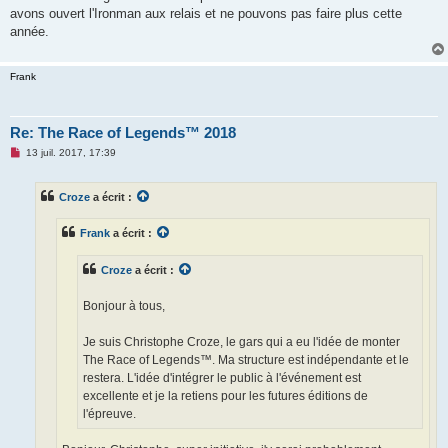
avons ouvert l'Ironman aux relais et ne pouvons pas faire plus cette
année.
Frank
Re: The Race of Legends™ 2018
M
13 juil. 2017, 17:39
e
s
s
Croze
a écrit :
a
g
e
Frank
a écrit :
n
o
n
Croze
a écrit :
l
u
Bonjour à tous,
Je suis Christophe Croze, le gars qui a eu l'idée de monter
The Race of Legends™. Ma structure est indépendante et le
restera. L'idée d'intégrer le public à l'événement est
excellente et je la retiens pour les futures éditions de
l'épreuve.