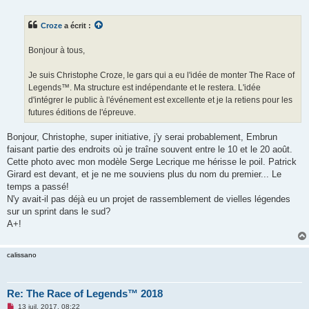
e
s
s
Croze
a écrit :
a
g
e
Bonjour à tous,
n
o
n
Je suis Christophe Croze, le gars qui a eu l'idée de monter The Race of
l
u
Legends™. Ma structure est indépendante et le restera. L'idée
d'intégrer le public à l'événement est excellente et je la retiens pour les
futures éditions de l'épreuve.
Bonjour, Christophe, super initiative, j'y serai probablement, Embrun
faisant partie des endroits où je traîne souvent entre le 10 et le 20 août.
Cette photo avec mon modèle Serge Lecrique me hérisse le poil. Patrick
Girard est devant, et je ne me souviens plus du nom du premier... Le
temps a passé!
N'y avait-il pas déjà eu un projet de rassemblement de vielles légendes
sur un sprint dans le sud?
A+!
calissano
Re: The Race of Legends™ 2018
M
13 juil. 2017, 08:22