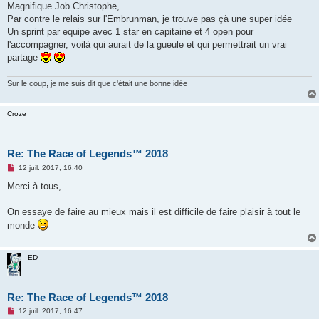
s
Magnifique Job Christophe,
s
Par contre le relais sur l'Embrunman, je trouve pas çà une super idée
a
g
Un sprint par equipe avec 1 star en capitaine et 4 open pour
e
l'accompagner, voilà qui aurait de la gueule et qui permettrait un vrai
n
o
partage
n
l
u
Sur le coup, je me suis dit que c'était une bonne idée
Croze
Re: The Race of Legends™ 2018
M
12 juil. 2017, 16:40
e
s
Merci à tous,
s
a
g
On essaye de faire au mieux mais il est difficile de faire plaisir à tout le
e
monde
n
o
n
l
ED
u
Re: The Race of Legends™ 2018
M
12 juil. 2017, 16:47
e