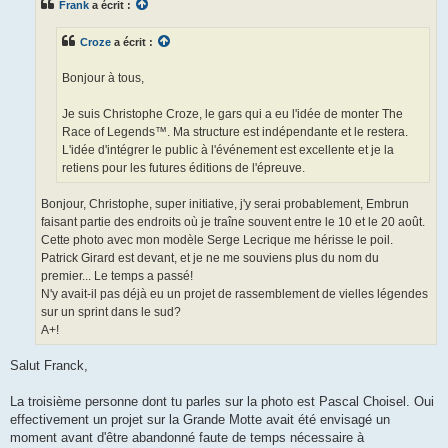
Frank
a écrit :
a
g
e
Croze
a écrit :
n
o
n
Bonjour à tous,
l
u
Je suis Christophe Croze, le gars qui a eu l'idée de monter The
Race of Legends™. Ma structure est indépendante et le restera.
L'idée d'intégrer le public à l'événement est excellente et je la
retiens pour les futures éditions de l'épreuve.
Bonjour, Christophe, super initiative, j'y serai probablement, Embrun
faisant partie des endroits où je traîne souvent entre le 10 et le 20 août.
Cette photo avec mon modèle Serge Lecrique me hérisse le poil.
Patrick Girard est devant, et je ne me souviens plus du nom du
premier... Le temps a passé!
N'y avait-il pas déjà eu un projet de rassemblement de vielles légendes
sur un sprint dans le sud?
A+!
Salut Franck,
La troisième personne dont tu parles sur la photo est Pascal Choisel. Oui
effectivement un projet sur la Grande Motte avait été envisagé un
moment avant d'être abandonné faute de temps nécessaire à