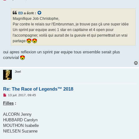
e
s
s
ED
a écrit :
a
g
Magnifique Job Christophe,
e
Par contre le relais sur l'Embrunman, je trouve pas çà une super idée
n
o
Un sprint par equipe avec 1 star en capitaine et 4 open pour
n
l'accompagner, voilà qui aurait de la gueule et qui permettrait un vrai
l
u
partage
oui apres reflexion un sprint par equipe tous ensemble serait plus
convivial
Joel
Re: The Race of Legends™ 2018
M
13 juil. 2017, 09:45
e
s
Filles
:
s
a
g
ALCORN Jenny
e
HUBBARD Carolyn
n
o
MOUTHON Isabelle
n
NIELSEN Suzanne
l
u