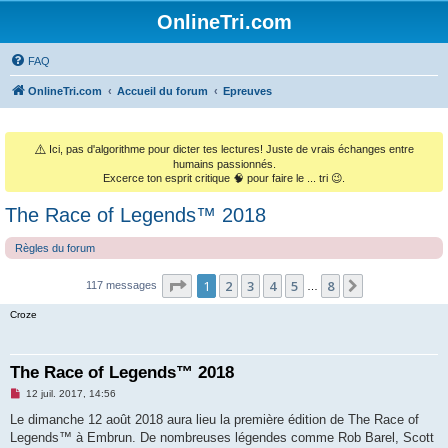
OnlineTri.com
FAQ
OnlineTri.com
Accueil du forum
Epreuves
⚠️
Ici, pas d'algorithme pour dicter tes lectures! Juste de vrais échanges entre
humains passionnés.
Excerce ton esprit critique 🧠 pour faire le ... tri 😉.
The Race of Legends™ 2018
Règles du forum
Page
1
sur
8
1
2
3
4
5
8
Suivant
117 messages
…
Croze
The Race of Legends™ 2018
M
12 juil. 2017, 14:56
e
s
Le dimanche 12 août 2018 aura lieu la première édition de The Race of
s
Legends™ à Embrun. De nombreuses légendes comme Rob Barel, Scott
a