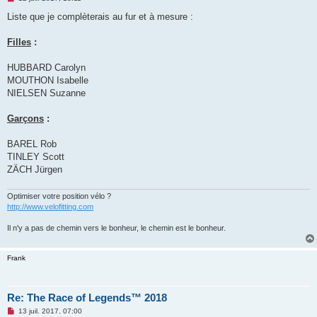
e
s
Liste que je complèterais au fur et à mesure :
s
a
g
Filles
:
e
n
o
HUBBARD Carolyn
n
MOUTHON Isabelle
l
u
NIELSEN Suzanne
Garçons
:
BAREL Rob
TINLEY Scott
ZÄCH Jürgen
Optimiser votre position vélo ?
http://www.velofitting.com
Il n'y a pas de chemin vers le bonheur, le chemin est le bonheur.
Frank
Re: The Race of Legends™ 2018
M
13 juil. 2017, 07:00