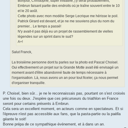
Bonjour, Christophe, super initiative, j'y serai probablement,
Embrun faisant partie des endroits où je traîne souvent entre le 10
et le 20 août.
Cette photo avec mon modèle Serge Lecrique me hérisse le poil.
Patrick Girard est devant, et je ne me souviens plus du nom du
premier... Le temps a passé!
N'y avait-il pas déjà eu un projet de rassemblement de vielles
légendes sur un sprint dans le sud?
A+!
Salut Franck,
La troisième personne dont tu parles sur la photo est Pascal Choisel.
Oui effectivement un projet sur la Grande Motte avait été envisagé un
moment avant d'être abandonné faute de temps nécessaire à
l'organisation. Là, nous avons un an pour tout ficeler, ça nous permet
d'organiser tranquille.
P. Choisel, bien sûr... je ne le reconnaissais pas, pourtant on s'est croisés
une fois ou deux. J'espère que ces précurseurs du triathlon en France
seront pour certains présents à Embrun.
Cela sera un excellent moment, en acteurs comme en spectateurs. Et si
l'épreuve n'est pas accessible aux fans, que la pasta-partie ou la paëlla
géante le soit!
Bonne prépa de ce sympathique événement, et à dans un an.