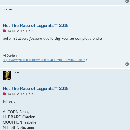
braziou
Re: The Race of Legends™ 2018
M
14 juil. 2017, 11:32
e
s
belle initiative , j'espère que le Big Four au complet viendra
s
a
g
e
n
AirJordan
o
http://www.youtube.com/watch?feature=pl ... THmQL-MvqQ
n
l
u
Joel
Re: The Race of Legends™ 2018
M
14 juil. 2017, 11:36
e
s
Filles
:
s
a
g
ALCORN Jenny
e
HUBBARD Carolyn
n
o
MOUTHON Isabelle
n
NIELSEN Suzanne
l