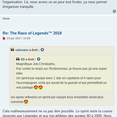
l'organisation. Là, nous avons un an pour tout ficeler, ça nous permet
d'organiser tranquille.
Croze
Re: The Race of Legends™ 2018
M
13 juil. 2017, 12:09
e
s
s
calissano
a écrit :
a
g
e
ED
a écrit :
n
o
Magnifique Job Christophe,
n
Par contre le relais sur l'Embrunman, je trouve pas çà une super
l
u
idée
Un sprint par equipe avec 1 star en capitaine et 4 open pour
l'accompagner, voilà qui aurait de la gueule et qui permettrait un
vrai partage
oui apres reflexion un sprint par equipe tous ensemble serait plus
convivial
Cela malheureusement ne va pas être possible. Le sprint reste la course
réservée aux Légendes et aux top athlètes des années 80 à 2000. Nous