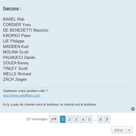
u
Garçons
:
BAREL Rob
CORDIER Yves
DE BENEDETTI Maurizio
KROPKO Peter
LIE Philippe
MADDEN Kurt
MOLINA Scott
PALMUCCI Danilo
SOUZA Kenny
TINLEY Scott
WELLS Richard
ZÄCH Jürgen
Optimiser votre position vélo ?
http://www.velofitting.com
Il n'y a pas de chemin vers le bonheur, le chemin est le bonheur.
Page
1
sur
8
1
2
3
4
5
8
Suivant
117 messages
…
Aller