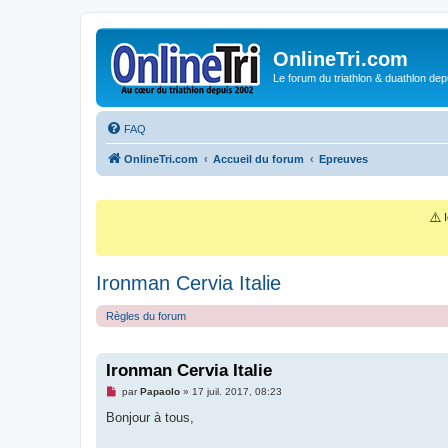
OnlineTri.com
Le forum du triathlon & duathlon dep
FAQ
OnlineTri.com
Accueil du forum
Epreuves
⚠️
I
Ironman Cervia Italie
Règles du forum
Ironman Cervia Italie
M
par
Papaolo
»
17 juil. 2017, 08:23
e
s
Bonjour à tous,
s
a