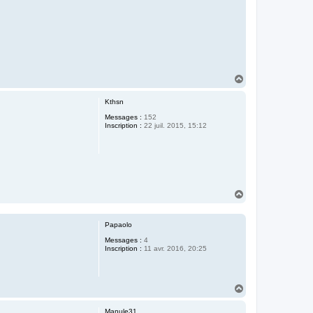
H
a
u
Kthsn
t
Messages :
152
Inscription :
22 juil. 2015, 15:12
H
a
u
t
Papaolo
Messages :
4
Inscription :
11 avr. 2016, 20:25
H
a
u
Manule31