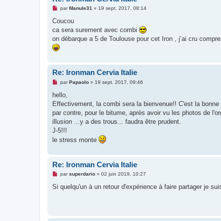
l
M
par
Manule31
»
19 sept. 2017, 08:14
u
e
s
Coucou
s
ca sera surement avec combi
a
g
on débarque a 5 de Toulouse pour cet Iron , j’ai cru compr
e
n
o
n
l
Re: Ironman Cervia Italie
u
M
par
Papaolo
»
19 sept. 2017, 09:46
e
s
hello,
s
Effectivement, la combi sera la bienvenue!! C'est la bonne 
a
g
par contre, pour le bitume, après avoir vu les photos de l'or
e
illusion ...y a des trous... faudra être prudent.
n
o
J-5!!!
n
le stress monte
l
u
Re: Ironman Cervia Italie
M
par
superdario
»
02 juin 2019, 10:27
e
s
Si quelqu'un à un retour d'expérience à faire partager je su
s
a
g
e
n
o