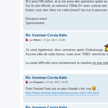
g
M-2 pour l'IM italien, et je me pose des questions quant au
e
Sur le site officiel, on annonce 700de D+ avec surtout un
n
o
Auriez vous des infos sur cette bosse? (ou sur le parcours 
n
l
u
D'avance merci
Sportivement
Re: Ironman Cervia Italie
M
par
Kthsn
»
17 juil. 2017, 10:00
e
s
s
J'y serai également, deux semaines après Chattanooga
a
Aucune idée de cette bosse, mais avec 700D+ annoncés tu n
g
e
n
La seule difficulté sera certainement la natation
en mer pr
o
n
l
u
Re: Ironman Cervia Italie
M
par
Papaolo
»
17 juil. 2017, 13:05
e
s
Pour l'instant l'eau est un peu chaude c'est vrai
:
s
http://www.ilmeteo.it/portale/taxonomy-term-162.html
a
g
e
n
o
Re: Ironman Cervia Italie
n