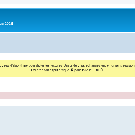
uis 2002!
ci, pas d'algorithme pour dicter tes lectures! Juste de vrais échanges entre humains passion
Excerce ton esprit critique 🧠 pour faire le ... tri 😉.