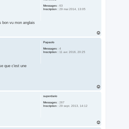
t
Messages :
63
Inscription :
29 mai 2014, 13:05
is bon vu mon anglais
H
a
u
Papaolo
t
Messages :
4
Inscription :
11 avr. 2016, 20:25
nse que c'est une
H
a
u
superdario
t
Messages :
267
Inscription :
29 sept. 2013, 14:12
H
a