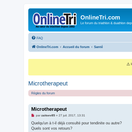
OnlineTri.com
Le forum du triathlon & duathlon dep
FAQ
OnlineTri.com
Accueil du forum
Santé
⚠️
I
Microtherapeut
Règles du forum
Microtherapeut
M
par
zaitsev85
»
27 juil. 2017, 13:31
e
s
Quelqu'un à t-il déjà consulté pour tendinite ou autre?
s
Quels sont vos retours?
a