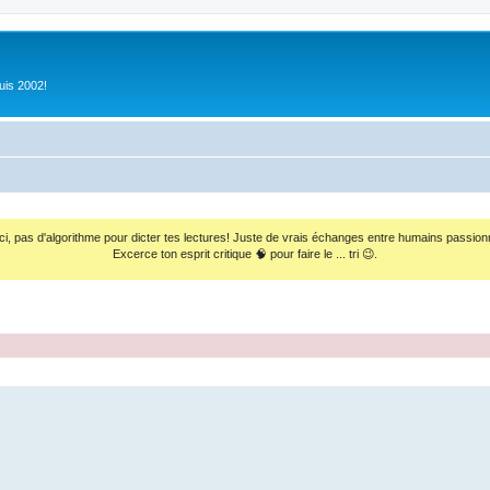
uis 2002!
ci, pas d'algorithme pour dicter tes lectures! Juste de vrais échanges entre humains passion
Excerce ton esprit critique 🧠 pour faire le ... tri 😉.