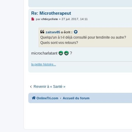
g
e
n
o
Re: Microtherapeut
n
l
M
par
chticycliste
»
27 juil. 2017, 14:11
u
e
s
s
zaitsev85
a écrit :
a
g
Quelqu'un à t-il déjà consulté pour tendinite ou autre?
e
Quels sont vos retours?
n
o
n
microcharlatant
?
l
u
la petite histoire...
Revenir à « Santé »
OnlineTri.com
Accueil du forum