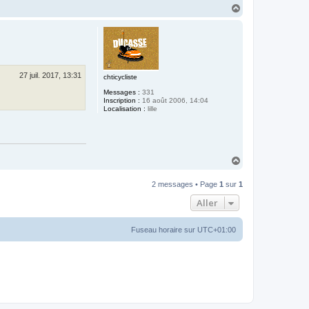
H
a
u
t
27 juil. 2017, 13:31
chticycliste
Messages :
331
Inscription :
16 août 2006, 14:04
Localisation :
lille
H
a
u
2 messages • Page
1
sur
1
t
Aller
Fuseau horaire sur
UTC+01:00