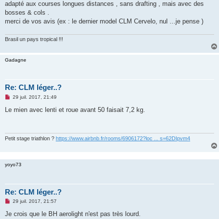
g
adapté aux courses longues distances , sans drafting , mais avec des
e
bosses & cols .
n
o
merci de vos avis (ex : le dernier model CLM Cervelo, nul ...je pense )
n
l
u
Brasil un pays tropical !!!
Gadagne
Re: CLM léger..?
M
29 juil. 2017, 21:49
e
s
Le mien avec lenti et roue avant 50 faisait 7,2 kg.
s
a
g
e
n
Petit stage triathlon ?
https://www.airbnb.fr/rooms/6906172?loc ... s=62DIpvm4
o
n
l
u
yoyo73
Re: CLM léger..?
M
29 juil. 2017, 21:57
e
s
Je crois que le BH aerolight n'est pas très lourd.
s