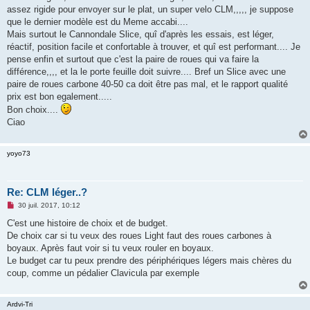
o
assez rigide pour envoyer sur le plat, un super velo CLM,,,,, je suppose
n
que le dernier modèle est du Meme accabi....
l
u
Mais surtout le Cannondale Slice, quî d'après les essais, est léger,
réactif, position facile et confortable à trouver, et quî est performant.... Je
pense enfin et surtout que c'est la paire de roues qui va faire la
différence,,,, et la le porte feuille doit suivre.... Bref un Slice avec une
paire de roues carbone 40-50 ca doit être pas mal, et le rapport qualité
prix est bon egalement.....
Bon choix....
Ciao
yoyo73
Re: CLM léger..?
M
30 juil. 2017, 10:12
e
s
C'est une histoire de choix et de budget.
s
De choix car si tu veux des roues Light faut des roues carbones à
a
g
boyaux. Après faut voir si tu veux rouler en boyaux.
e
Le budget car tu peux prendre des périphériques légers mais chères du
n
o
coup, comme un pédalier Clavicula par exemple
n
l
u
Ardvi-Tri