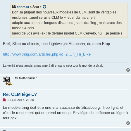
s
s
tribrasil
a écrit :
a
g
Bon ,la plupart des nouveaux modèles de CLM, sont de véritables
e
enclumes ...quel serai le CLM le + léger du marché ?
n
o
adapté aux courses longues distances , sans drafting , mais avec des
n
bosses & cols .
l
u
merci de vos avis (ex : le dernier model CLM Cervelo, nul ...je pense )
Bref, Slice ou chinois, une Lightweight Autobahn, du sram Etap...
http://www.tririg.com/articles.php?id=2 ... t_Tri_Bike
La vérité n'est jamais amusante à dire, sans cela tout le monde la dirait.
Mr Motherfucker
Re: CLM léger..?
M
31 juil. 2017, 20:26
e
s
Le modèle tririg doit être une vrai saucisse de Strasbourg. Trop light, et
s
c'est le rendement qui en prend un coup. Privilégie de l’efficace au léger à
a
g
tout prix.
e
n
o