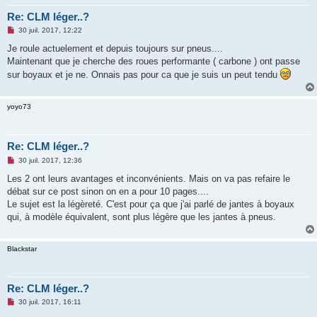
Re: CLM léger..?
M
30 juil. 2017, 12:22
e
s
Je roule actuelement et depuis toujours sur pneus....
s
Maintenant que je cherche des roues performante ( carbone ) ont passe
a
g
sur boyaux et je ne. Onnais pas pour ca que je suis un peut tendu
e
n
o
n
yoyo73
l
u
Re: CLM léger..?
M
30 juil. 2017, 12:36
e
s
Les 2 ont leurs avantages et inconvénients. Mais on va pas refaire le
s
débat sur ce post sinon on en a pour 10 pages....
a
g
Le sujet est la légèreté. C'est pour ça que j'ai parlé de jantes à boyaux
e
qui, à modèle équivalent, sont plus légère que les jantes à pneus.
n
o
n
l
Blackstar
u
Re: CLM léger..?
M
30 juil. 2017, 16:11
e