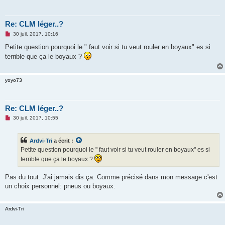
Re: CLM léger..?
M
30 juil. 2017, 10:16
e
s
Petite question pourquoi le " faut voir si tu veut rouler en boyaux" es si
s
terrible que ça le boyaux ?
a
g
e
n
yoyo73
o
n
l
u
Re: CLM léger..?
M
30 juil. 2017, 10:55
e
s
s
Ardvi-Tri
a écrit :
a
g
Petite question pourquoi le " faut voir si tu veut rouler en boyaux" es si
e
terrible que ça le boyaux ?
n
o
n
Pas du tout. J'ai jamais dis ça. Comme précisé dans mon message c'est
l
u
un choix personnel: pneus ou boyaux.
Ardvi-Tri