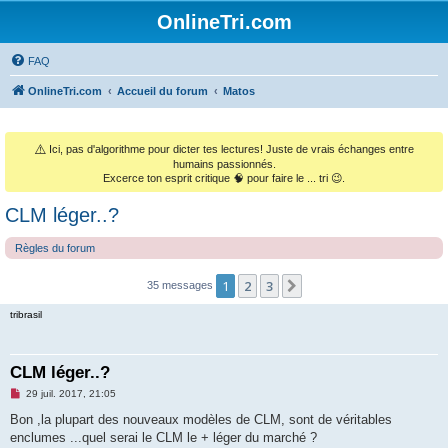
OnlineTri.com
FAQ
OnlineTri.com
Accueil du forum
Matos
⚠️
Ici, pas d'algorithme pour dicter tes lectures! Juste de vrais échanges entre
humains passionnés.
Excerce ton esprit critique 🧠 pour faire le ... tri 😉.
CLM léger..?
Règles du forum
1
2
3
Suivant
35 messages
tribrasil
CLM léger..?
M
29 juil. 2017, 21:05
e
s
Bon ,la plupart des nouveaux modèles de CLM, sont de véritables
s
enclumes ...quel serai le CLM le + léger du marché ?
a