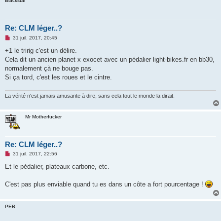
Blackstar
n
l
u
Re: CLM léger..?
M
31 juil. 2017, 20:45
e
s
+1 le tririg c'est un délire.
s
Cela dit un ancien planet x exocet avec un pédalier light-bikes.fr en bb30,
a
g
normalement çà ne bouge pas.
e
Si ça tord, c'est les roues et le cintre.
n
o
n
La vérité n'est jamais amusante à dire, sans cela tout le monde la dirait.
l
u
Mr Motherfucker
Re: CLM léger..?
M
31 juil. 2017, 22:56
e
s
Et le pédalier, plateaux carbone, etc.
s
a
g
C'est pas plus enviable quand tu es dans un côte a fort pourcentage !
e
n
o
PEB
n
l
u