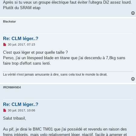
Après si tu veux un groupe électrique faut éviter l'ultegra Di2 assez lourd.
a
g
Plutôt du SRAM etap
e
n
o
Blackstar
n
l
u
Re: CLM léger..?
M
30 juil. 2017, 07:15
e
s
C'est quoi léger et pour quelle taille ?
s
Perso, j'ai un litespeed blade en titane que j'ai descendu à 7,8kg sans
a
g
faire trop d'effort sans lenti.
e
n
o
La vérité n'est jamais amusante à dire, sans cela tout le monde la dirait.
n
l
u
IRONMAN04
Re: CLM léger..?
M
30 juil. 2017, 10:06
e
s
Salut tribasil,
s
a
g
Au pif, je dirai le BMC TM01 que j'ai possédé et revendu en raison des
e
freins intégrés, mais velo relativement léger, réactif, facile à amener et
n