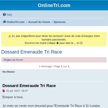
OnlineTri.com
FAQ
OnlineTri.com
Accueil du forum
Epreuves
⚠️
Ici, pas d'algorithme pour dicter tes lectures! Juste de vrais échanges entre
humains passionnés.
Excerce ton esprit critique 🧠 pour faire le ... tri 😉.
Dossard Emeraude Tri Race
Règles du forum
1 message • Page
1
sur
1
NicoMattan
Dossard Emeraude Tri Race
M
31 juil. 2017, 18:27
e
s
Bonjour à tous,
s
a
g
Je mets en vente mon dossard pour l'Emeraude Tri Race à St Lunaire.
e