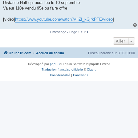
Distance Half qui aura lieu le 10 septembre.
n
o
Valeur 110e vendu 95e ou faire offre
n
l
u
[video]
https://www.youtube.com/watch?v=ZI_kGjrkPTE/video
]
1 message • Page
1
sur
1
Aller
OnlineTri.com
Accueil du forum
Fuseau horaire sur
UTC+01:00
Développé par
phpBB
® Forum Software © phpBB Limited
Traduction française officielle
©
Qiaeru
Confidentialité
|
Conditions