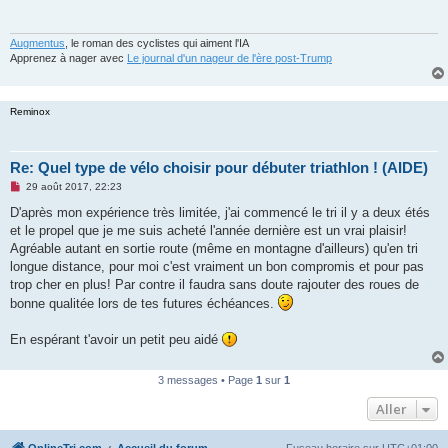
a
g
e
n
Augmentus
, le roman des cyclistes qui aiment l'IA
o
Apprenez à nager avec
Le journal d'un nageur de l'ère post-Trump
n
l
u
Reminox
Re: Quel type de vélo choisir pour débuter triathlon ! (AIDE)
M
29 août 2017, 22:23
e
s
D'après mon expérience très limitée, j'ai commencé le tri il y a deux étés
s
et le propel que je me suis acheté l'année dernière est un vrai plaisir!
a
g
Agréable autant en sortie route (même en montagne d'ailleurs) qu'en tri
e
longue distance, pour moi c'est vraiment un bon compromis et pour pas
n
o
trop cher en plus! Par contre il faudra sans doute rajouter des roues de
n
bonne qualitée lors de tes futures échéances.
l
u
En espérant t'avoir un petit peu aidé
3 messages • Page
1
sur
1
Aller