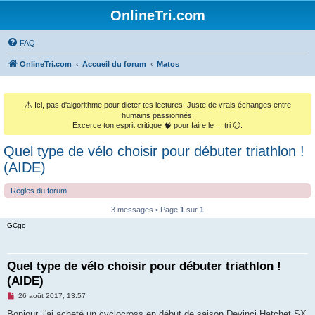
OnlineTri.com
FAQ
OnlineTri.com
Accueil du forum
Matos
⚠️
Ici, pas d'algorithme pour dicter tes lectures! Juste de vrais échanges entre
humains passionnés.
Excerce ton esprit critique 🧠 pour faire le ... tri 😉.
Quel type de vélo choisir pour débuter triathlon !
(AIDE)
Règles du forum
3 messages • Page
1
sur
1
GCgc
Quel type de vélo choisir pour débuter triathlon !
(AIDE)
M
26 août 2017, 13:57
e
s
Bonjour, j'ai acheté un cyclocross en début de saison Devinci Hatchet SX