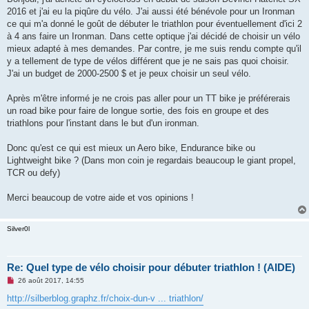
s
2016 et j'ai eu la piqûre du vélo. J'ai aussi été bénévole pour un Ironman
a
g
ce qui m'a donné le goût de débuter le triathlon pour éventuellement d'ici 2
e
à 4 ans faire un Ironman. Dans cette optique j'ai décidé de choisir un vélo
n
o
mieux adapté à mes demandes. Par contre, je me suis rendu compte qu'il
n
y a tellement de type de vélos différent que je ne sais pas quoi choisir.
l
u
J'ai un budget de 2000-2500 $ et je peux choisir un seul vélo.
Après m'être informé je ne crois pas aller pour un TT bike je préférerais
un road bike pour faire de longue sortie, des fois en groupe et des
triathlons pour l'instant dans le but d'un ironman.
Donc qu'est ce qui est mieux un Aero bike, Endurance bike ou
Lightweight bike ? (Dans mon coin je regardais beaucoup le giant propel,
TCR ou defy)
Merci beaucoup de votre aide et vos opinions !
Silver0l
Re: Quel type de vélo choisir pour débuter triathlon ! (AIDE)
M
26 août 2017, 14:55
e
s
http://silberblog.graphz.fr/choix-dun-v ... triathlon/
s