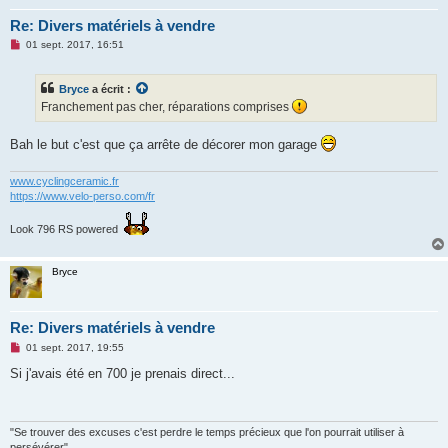
Re: Divers matériels à vendre
M
01 sept. 2017, 16:51
e
s
s
Bryce
a écrit :
a
g
Franchement pas cher, réparations comprises
e
n
o
Bah le but c'est que ça arrête de décorer mon garage
n
l
u
www.cyclingceramic.fr
https://www.velo-perso.com/fr
Look 796 RS powered
Bryce
Re: Divers matériels à vendre
M
01 sept. 2017, 19:55
e
s
Si j'avais été en 700 je prenais direct...
s
a
g
e
n
"Se trouver des excuses c'est perdre le temps précieux que l'on pourrait utiliser à
o
persévérer"