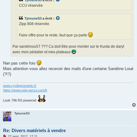
TytouneS3
a écrit :
n
o
CCU réservée
n
l
u
TytouneS3
a écrit :
Zipp 808 réservée.
Faire offre pour le reste, faut que ça parte
Par sandrinou57 ??? Ca doit être pour monter sur le Kuota de daryl
avec mon pédalier et mes plateaux
Nan pas cette fois
Mais attention vous allez recevoir des mails d'une certaine Sandrine Loué
(?!?)
www.cyclingceramic.fr
https://www.velo-perso.com/fr
Look 796 RS powered
TytouneS3
Re: Divers matériels à vendre
M
22 sept. 2017, 17:11