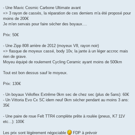
g
e
- Une Mavic Cosmic Carbone Ultimate avant
n
o
=> 3 rayon de cassés, la réparation de ces derniers m'a été proposé pour
n
moins de 200€
l
u
Je m'en servais pour faire sécher des boyaux....
Prix: 50€
- Une Zipp 808 arrière de 2012 (moyeux V8, rayon noir)
=> flasque de moyeux cassé, body 10v, la jante à un léger accroc mais
rien de grave.
Moyeu équipé de roulement Cycling Ceramic ayant moins de 500km
Tout est bon dessus sauf le moyeux.
Prix: 130€
- Un boyaux Véloflex Extrême 0km sec de chez sec (plus de 5ans): 60€
- Un Vittoria Evo Cx SC idem neuf 0km sécher pendant au moins 3 ans:
35€
- Une paire de roue Felt TTR4 complète prête à roulée (pneus, K7 11V
etc...): 100€
Les prix sont légèrement négociable
FDP à prévoir