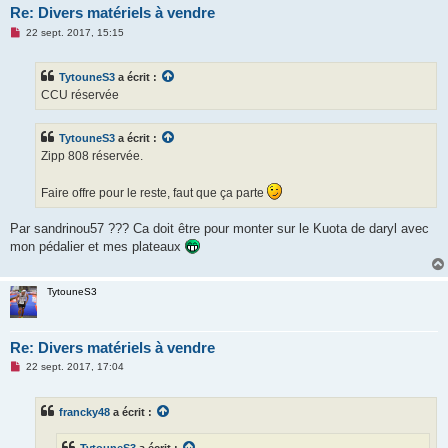
Re: Divers matériels à vendre
M
22 sept. 2017, 15:15
e
s
s
TytouneS3
a écrit :
a
g
CCU réservée
e
n
o
TytouneS3
a écrit :
n
l
Zipp 808 réservée.
u
Faire offre pour le reste, faut que ça parte
Par sandrinou57 ??? Ca doit être pour monter sur le Kuota de daryl avec
mon pédalier et mes plateaux
TytouneS3
Re: Divers matériels à vendre
M
22 sept. 2017, 17:04
e
s
s
francky48
a écrit :
a
g
e