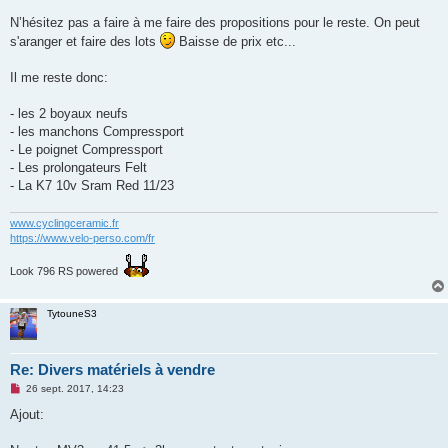
a
g
N’hésitez pas a faire à me faire des propositions pour le reste. On peut
e
s'aranger et faire des lots
Baisse de prix etc...
n
o
n
Il me reste donc:
l
u
- les 2 boyaux neufs
- les manchons Compressport
- Le poignet Compressport
- Les prolongateurs Felt
- La K7 10v Sram Red 11/23
www.cyclingceramic.fr
https://www.velo-perso.com/fr
Look 796 RS powered
TytouneS3
Re: Divers matériels à vendre
M
26 sept. 2017, 14:23
e
s
Ajout:
s
a
g