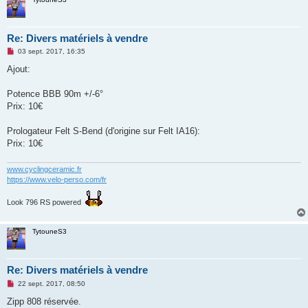
Re: Divers matériels à vendre
M
03 sept. 2017, 16:35
e
s
Ajout:
s
a
g
Potence BBB 90m +/-6°
e
Prix: 10€
n
o
n
Prologateur Felt S-Bend (d'origine sur Felt IA16):
l
u
Prix: 10€
www.cyclingceramic.fr
https://www.velo-perso.com/fr
Look 796 RS powered
TytouneS3
Re: Divers matériels à vendre
M
22 sept. 2017, 08:50
e
s
Zipp 808 réservée.
s