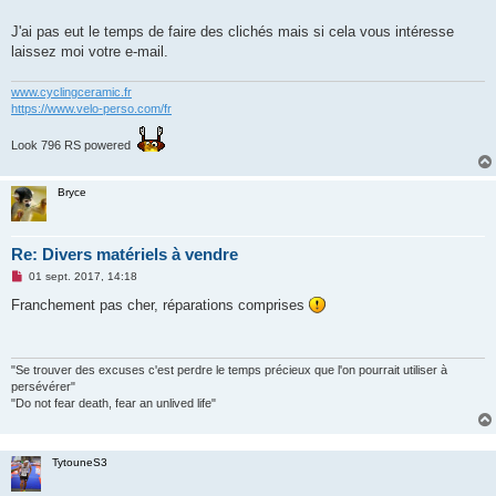
J'ai pas eut le temps de faire des clichés mais si cela vous intéresse
laissez moi votre e-mail.
www.cyclingceramic.fr
https://www.velo-perso.com/fr
Look 796 RS powered
Bryce
Re: Divers matériels à vendre
M
01 sept. 2017, 14:18
e
s
Franchement pas cher, réparations comprises
s
a
g
e
n
"Se trouver des excuses c'est perdre le temps précieux que l'on pourrait utiliser à
o
persévérer"
n
"Do not fear death, fear an unlived life"
l
u
TytouneS3