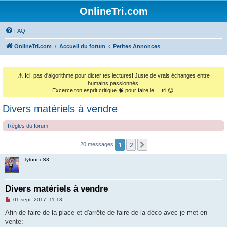
OnlineTri.com
FAQ
OnlineTri.com
Accueil du forum
Petites Annonces
⚠️
Ici, pas d'algorithme pour dicter tes lectures! Juste de vrais échanges entre
humains passionnés.
Excerce ton esprit critique 🧠 pour faire le ... tri 😉.
Divers matériels à vendre
Règles du forum
1
2
Suivant
20 messages
TytouneS3
Divers matériels à vendre
M
01 sept. 2017, 11:13
e
s
Afin de faire de la place et d'arrête de faire de la déco avec je met en
s
vente:
a