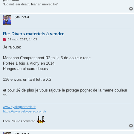
n
"Do not fear death, fear an unlived life"
l
u
TytouneS3
Re: Divers matériels à vendre
M
02 sept. 2017, 14:03
e
s
Je rajoute:
s
a
g
Manchon Compressport R2 taille 3 de couleur rose.
e
Portée 1 fois à Vichy en 2014.
n
o
Rangés au placard depuis.
n
l
u
13€ envois en tarif lettre XS
et pour 1€ de plus je vous rajoute le protege pognet de la meme couleur
^^
www.cyclingceramic.fr
https://www.velo-perso.com/fr
Look 796 RS powered
TytouneS3