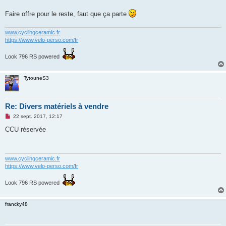
a
g
Faire offre pour le reste, faut que ça parte
e
n
o
www.cyclingceramic.fr
n
https://www.velo-perso.com/fr
l
u
Look 796 RS powered
TytouneS3
Re: Divers matériels à vendre
M
22 sept. 2017, 12:17
e
s
CCU réservée
s
a
g
e
n
www.cyclingceramic.fr
o
https://www.velo-perso.com/fr
n
l
u
Look 796 RS powered
francky48