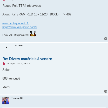
e
s
Roues Felt TTR4 réservées
s
a
g
Ajout: K7 SRAM RED 10v 11/23: 1000km => 40€
e
n
o
www.cyclingceramic.fr
n
https://www.velo-perso.com/fr
l
u
Look 796 RS powered
octave
Re: Divers matériels à vendre
M
22 sept. 2017, 23:53
e
s
Salut,
s
a
g
808 vendue?
e
n
o
Merci.
n
l
u
TytouneS3