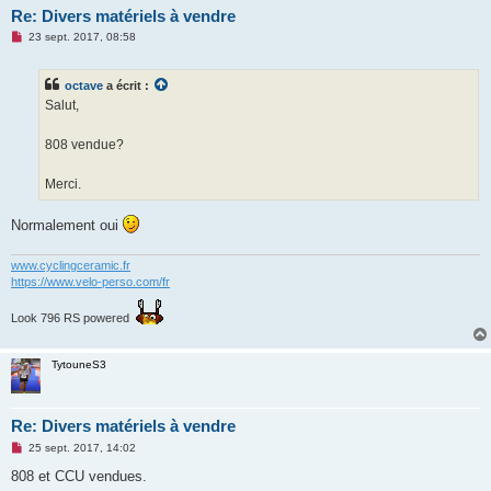
Re: Divers matériels à vendre
M
23 sept. 2017, 08:58
e
s
s
octave
a écrit :
a
g
Salut,
e
n
o
808 vendue?
n
l
u
Merci.
Normalement oui
www.cyclingceramic.fr
https://www.velo-perso.com/fr
Look 796 RS powered
TytouneS3
Re: Divers matériels à vendre
M
25 sept. 2017, 14:02
e
s
808 et CCU vendues.
s