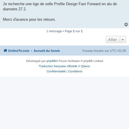
g
Je recherche une tige de selle Profile Design Fast Forward en alu de
e
diametre 27.2.
n
o
n
Merci d'avance pour les retours.
l
u
1 message • Page
1
sur
1
Aller
OnlineTri.com
Accueil du forum
Fuseau horaire sur
UTC+01:00
Développé par
phpBB
® Forum Software © phpBB Limited
Traduction française officielle
©
Qiaeru
Confidentialité
|
Conditions