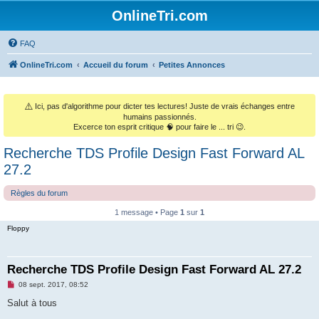
OnlineTri.com
FAQ
OnlineTri.com
Accueil du forum
Petites Annonces
⚠️
Ici, pas d'algorithme pour dicter tes lectures! Juste de vrais échanges entre
humains passionnés.
Excerce ton esprit critique 🧠 pour faire le ... tri 😉.
Recherche TDS Profile Design Fast Forward AL
27.2
Règles du forum
1 message • Page
1
sur
1
Floppy
Recherche TDS Profile Design Fast Forward AL 27.2
M
08 sept. 2017, 08:52
e
s
Salut à tous
s
a