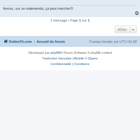
n
o
foncez, sur un malentendu, ça peut marcher!!!
n
l
u
1 message • Page
1
sur
1
Aller
OnlineTri.com
Accueil du forum
Fuseau horaire sur
UTC+01:00
Développé par
phpBB
® Forum Software © phpBB Limited
Traduction française officielle
©
Qiaeru
Confidentialité
|
Conditions