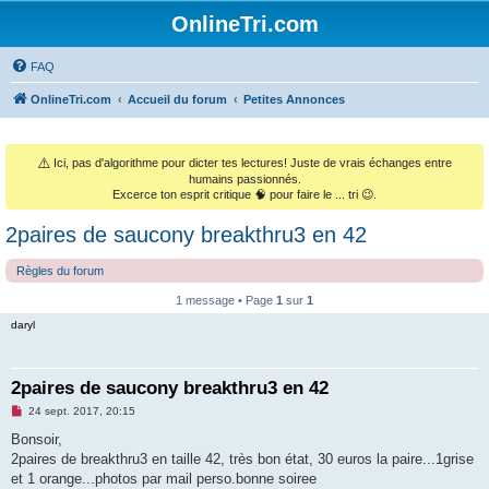
OnlineTri.com
FAQ
OnlineTri.com
Accueil du forum
Petites Annonces
⚠️
Ici, pas d'algorithme pour dicter tes lectures! Juste de vrais échanges entre
humains passionnés.
Excerce ton esprit critique 🧠 pour faire le ... tri 😉.
2paires de saucony breakthru3 en 42
Règles du forum
1 message • Page
1
sur
1
daryl
2paires de saucony breakthru3 en 42
M
24 sept. 2017, 20:15
e
s
Bonsoir,
s
2paires de breakthru3 en taille 42, très bon état, 30 euros la paire...1grise
a
g
et 1 orange...photos par mail perso.bonne soiree
e