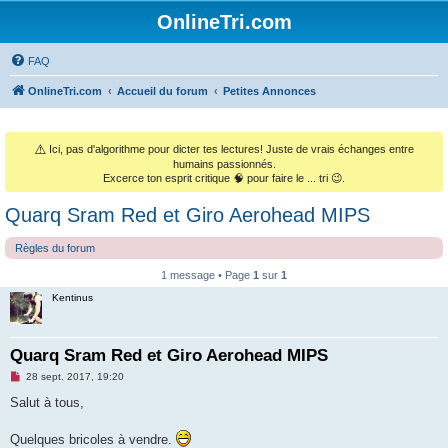
OnlineTri.com
FAQ
OnlineTri.com
Accueil du forum
Petites Annonces
⚠️
Ici, pas d'algorithme pour dicter tes lectures! Juste de vrais échanges entre
humains passionnés.
Excerce ton esprit critique 🧠 pour faire le ... tri 😉.
Quarq Sram Red et Giro Aerohead MIPS
Règles du forum
1 message • Page
1
sur
1
Kentinus
Quarq Sram Red et Giro Aerohead MIPS
M
28 sept. 2017, 19:20
e
s
Salut à tous,
s
a
g
Quelques bricoles à vendre.
e