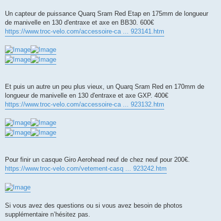
n
o
Un capteur de puissance Quarq Sram Red Etap en 175mm de longueur
n
de manivelle en 130 d'entraxe et axe en BB30. 600€
l
u
https://www.troc-velo.com/accessoire-ca ... 923141.htm
Et puis un autre un peu plus vieux, un Quarq Sram Red en 170mm de
longueur de manivelle en 130 d'entraxe et axe GXP. 400€
https://www.troc-velo.com/accessoire-ca ... 923132.htm
Pour finir un casque Giro Aerohead neuf de chez neuf pour 200€.
https://www.troc-velo.com/vetement-casq ... 923242.htm
Si vous avez des questions ou si vous avez besoin de photos
supplémentaire n’hésitez pas.