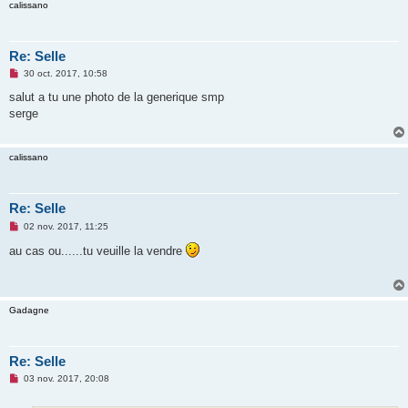
calissano
o
n
l
u
Re: Selle
M
30 oct. 2017, 10:58
e
s
salut a tu une photo de la generique smp
s
serge
a
g
e
n
calissano
o
n
l
u
Re: Selle
M
02 nov. 2017, 11:25
e
s
au cas ou......tu veuille la vendre
s
a
g
e
n
Gadagne
o
n
l
u
Re: Selle
M
03 nov. 2017, 20:08
e
s