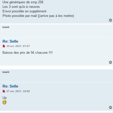
Une génériques de smp 25€
n
o
Les 3 sont qu'à si neuves
n
Envoi possible en supplément
l
u
Photo possible par mail (j'arrive pas à les mettre)
kris44
Re: Selle
M
13 oct. 2017, 07:07
e
s
Baisse des prix de 5€ chacune !!!!
s
a
g
e
n
o
kris44
n
l
u
Re: Selle
M
27 oct. 2017, 19:50
e
s
Up
s
a
g
e
n