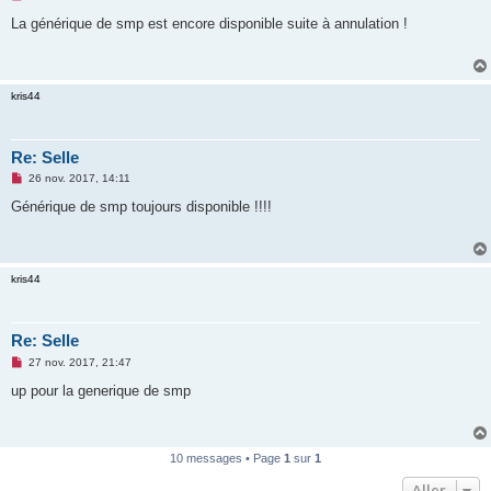
e
s
La générique de smp est encore disponible suite à annulation !
s
a
g
e
n
kris44
o
n
l
u
Re: Selle
M
26 nov. 2017, 14:11
e
s
Générique de smp toujours disponible !!!!
s
a
g
e
n
kris44
o
n
l
u
Re: Selle
M
27 nov. 2017, 21:47
e
s
up pour la generique de smp
s
a
g
e
n
10 messages • Page
1
sur
1
o
n
Aller