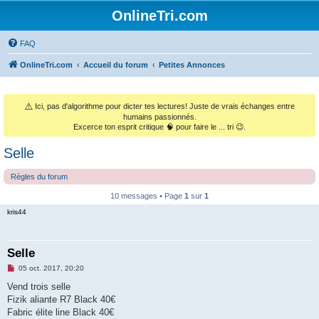
OnlineTri.com
FAQ
OnlineTri.com
Accueil du forum
Petites Annonces
⚠️
Ici, pas d'algorithme pour dicter tes lectures! Juste de vrais échanges entre
humains passionnés.
Excerce ton esprit critique 🧠 pour faire le ... tri 😉.
Selle
Règles du forum
10 messages • Page
1
sur
1
kris44
Selle
M
05 oct. 2017, 20:20
e
s
Vend trois selle
s
Fizik aliante R7 Black 40€
a
g
Fabric élite line Black 40€
e