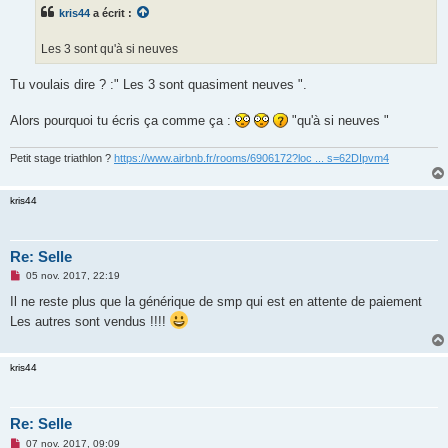
s
kris44
a écrit :
a
g
e
Les 3 sont qu'à si neuves
n
o
n
Tu voulais dire ? :" Les 3 sont quasiment neuves ".
l
u
Alors pourquoi tu écris ça comme ça :
"qu'à si neuves "
Petit stage triathlon ?
https://www.airbnb.fr/rooms/6906172?loc ... s=62DIpvm4
kris44
Re: Selle
M
05 nov. 2017, 22:19
e
s
Il ne reste plus que la générique de smp qui est en attente de paiement
s
Les autres sont vendus !!!!
a
g
e
n
kris44
o
n
l
u
Re: Selle
M
07 nov. 2017, 09:09