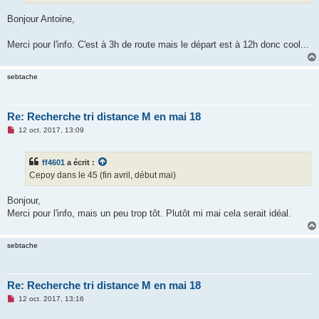
o
n
Bonjour Antoine,
l
u
Merci pour l'info. C'est à 3h de route mais le départ est à 12h donc cool...
sebtache
Re: Recherche tri distance M en mai 18
M
12 oct. 2017, 13:09
e
s
s
ff4601
a écrit :
a
g
Cepoy dans le 45 (fin avril, début mai)
e
n
o
Bonjour,
n
Merci pour l'info, mais un peu trop tôt. Plutôt mi mai cela serait idéal.
l
u
sebtache
Re: Recherche tri distance M en mai 18
M
12 oct. 2017, 13:16
e
s