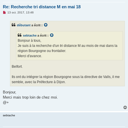
Re: Recherche tri distance M en mai 18
M
13 oct. 2017, 13:46
e
s
s
débutant
a écrit :
a
g
e
sebtache
a écrit :
n
o
Bonjour à tous,
n
Je suis à la recherche d'un tri distance M au mois de mai dans la
l
u
région Bourgogne ou frontalier.
Merci d'avance.
Belfort.
Ils ont du intégrer la région Bourgogne sous la directive de Valls, il me
semble, avec la Préfecture à Dijon.
Bonjour,
Merci mais trop loin de chez moi.
@+
sebtache