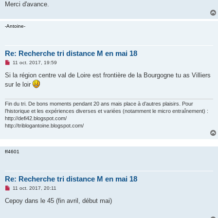
Merci d'avance.
n
o
n
l
-Antoine-
u
Re: Recherche tri distance M en mai 18
M
11 oct. 2017, 19:59
e
s
Si la région centre val de Loire est frontière de la Bourgogne tu as Villiers
s
sur le loir
a
g
e
n
Fin du tri. De bons moments pendant 20 ans mais place à d’autres plaisirs. Pour
o
l’historique et les expériences diverses et variées (notamment le micro entraînement) :
n
http://defi42.blogspot.com/
l
http://triblogantoine.blogspot.com/
u
ff4601
Re: Recherche tri distance M en mai 18
M
11 oct. 2017, 20:11
e
s
Cepoy dans le 45 (fin avril, début mai)
s
a
g