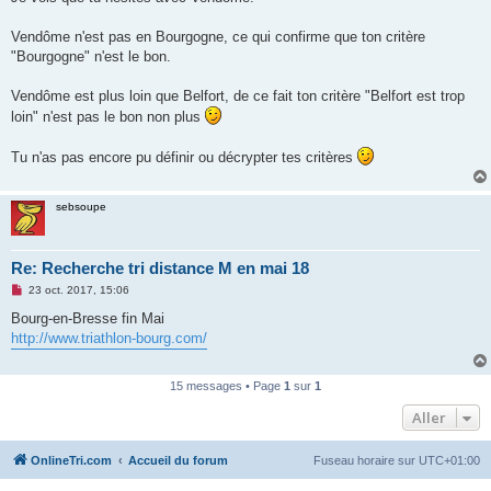
Vendôme n'est pas en Bourgogne, ce qui confirme que ton critère
"Bourgogne" n'est le bon.
Vendôme est plus loin que Belfort, de ce fait ton critère "Belfort est trop
loin" n'est pas le bon non plus
Tu n'as pas encore pu définir ou décrypter tes critères
sebsoupe
Re: Recherche tri distance M en mai 18
M
23 oct. 2017, 15:06
e
s
Bourg-en-Bresse fin Mai
s
http://www.triathlon-bourg.com/
a
g
e
n
15 messages • Page
1
sur
1
o
n
Aller
l
u
OnlineTri.com
Accueil du forum
Fuseau horaire sur
UTC+01:00