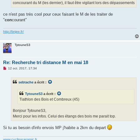
concourant du M (les dernier), il faut être vigilant lors des dépassements
n
o
n
ce n'est pas très cool pour ceux faisant le M de les traiter de
l
u
"
con
courant"
http://bnjee.fr/
TytouneS3
Re: Recherche tri distance M en mai 18
M
12 oct. 2017, 17:34
e
s
s
sebtache
a écrit :
a
g
e
TytouneS3
a écrit :
n
o
Tiathlon des Bois et Combreux (45)
n
l
u
Bonjour TytouneS3,
Merci pour les infos. Celui des étangs des bois me parait top.
Si tu as besoin d'info envois MP j'habite a 2km du depart
www.cyclingceramic.fr