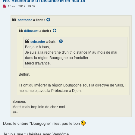
Re: Recherche tri distance M en mai 18
M
13 oct. 2017, 19:39
e
s
s
sebtache
a écrit :
a
g
e
débutant
a écrit :
n
o
n
sebtache
a écrit :
l
u
Bonjour à tous,
Je suis à la recherche d'un tri distance M au mois de mai
dans la région Bourgogne ou frontalier.
Merci d'avance.
Belfort.
Ils ont du intégrer la région Bourgogne sous la directive de Valls, il
me semble, avec la Préfecture à Dijon.
Bonjour,
Merci mais trop loin de chez moi.
@+
Donc le critère "Bourgogne" n'est pas le bon
Je vois que tu hésites avec Vendôme.