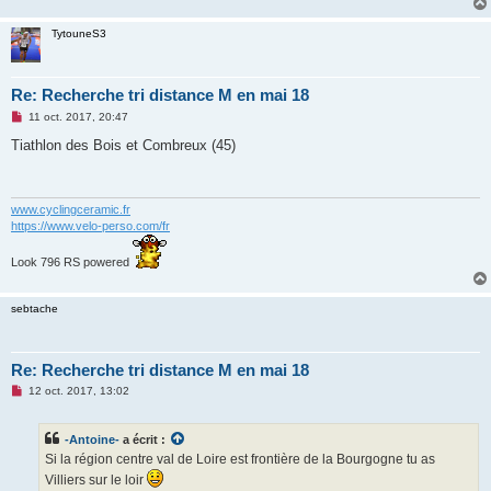
e
n
TytouneS3
o
n
l
u
Re: Recherche tri distance M en mai 18
M
11 oct. 2017, 20:47
e
s
Tiathlon des Bois et Combreux (45)
s
a
g
e
n
www.cyclingceramic.fr
o
https://www.velo-perso.com/fr
n
l
u
Look 796 RS powered
sebtache
Re: Recherche tri distance M en mai 18
M
12 oct. 2017, 13:02
e
s
s
-Antoine-
a écrit :
a
g
Si la région centre val de Loire est frontière de la Bourgogne tu as
e
Villiers sur le loir
n