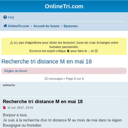
OnlineTri.com
FAQ
OnlineTri.com
Accueil du forum
Epreuves
⚠️
Ici, pas d'algorithme pour dicter tes lectures! Juste de vrais échanges entre
humains passionnés.
Excerce ton esprit critique 🧠 pour faire le ... tri 😉.
Recherche tri distance M en mai 18
Règles du forum
15 messages • Page
1
sur
1
sebtache
Recherche tri distance M en mai 18
M
11 oct. 2017, 15:51
e
s
Bonjour à tous,
s
Je suis à la recherche d'un tri distance M au mois de mai dans la région
a
g
Bourgogne ou frontalier.
e