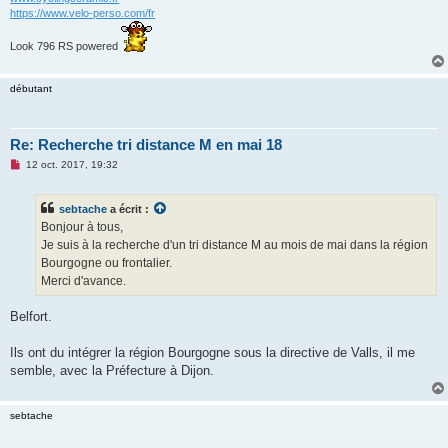
https://www.velo-perso.com/fr
Look 796 RS powered
débutant
Re: Recherche tri distance M en mai 18
M
12 oct. 2017, 19:32
e
s
s
sebtache
a écrit :
a
g
Bonjour à tous,
e
Je suis à la recherche d'un tri distance M au mois de mai dans la région
n
o
Bourgogne ou frontalier.
n
Merci d'avance.
l
u
Belfort.
Ils ont du intégrer la région Bourgogne sous la directive de Valls, il me
semble, avec la Préfecture à Dijon.
sebtache