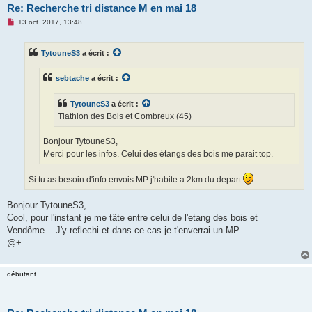
Re: Recherche tri distance M en mai 18
M
13 oct. 2017, 13:48
e
s
s
TytouneS3
a écrit :
a
g
e
sebtache
a écrit :
n
o
n
TytouneS3
a écrit :
l
u
Tiathlon des Bois et Combreux (45)
Bonjour TytouneS3,
Merci pour les infos. Celui des étangs des bois me parait top.
Si tu as besoin d'info envois MP j'habite a 2km du depart
Bonjour TytouneS3,
Cool, pour l'instant je me tâte entre celui de l'etang des bois et
Vendôme....J'y reflechi et dans ce cas je t'enverrai un MP.
@+
débutant