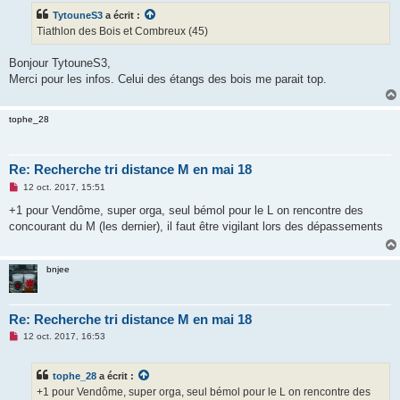
s
TytouneS3
a écrit :
a
g
Tiathlon des Bois et Combreux (45)
e
n
o
Bonjour TytouneS3,
n
Merci pour les infos. Celui des étangs des bois me parait top.
l
u
tophe_28
Re: Recherche tri distance M en mai 18
M
12 oct. 2017, 15:51
e
s
+1 pour Vendôme, super orga, seul bémol pour le L on rencontre des
s
concourant du M (les dernier), il faut être vigilant lors des dépassements
a
g
e
n
bnjee
o
n
l
u
Re: Recherche tri distance M en mai 18
M
12 oct. 2017, 16:53
e
s
s
tophe_28
a écrit :
a
g
+1 pour Vendôme, super orga, seul bémol pour le L on rencontre des
e